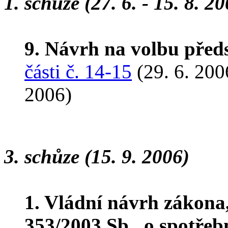
1. schůze (27. 6. - 15. 8. 2
9. Návrh na volbu pře
části č. 14-15
(29. 6. 200
2006)
3. schůze (15. 9. 2006)
1. Vládní návrh zákona
353/2003 Sb., o spotřeb