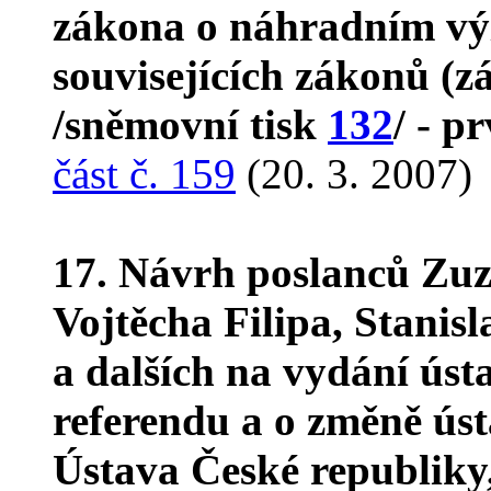
zákona o náhradním vý
souvisejících zákonů (
/sněmovní tisk
132
/ - p
část č. 159
(20. 3. 2007)
17. Návrh poslanců Zu
Vojtěcha Filipa, Stanis
a dalších na vydání úst
referendu a o změně úst
Ústava České republiky,