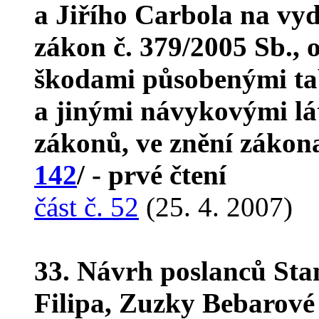
a Jiřího Carbola na vy
zákon č. 379/2005 Sb., 
škodami působenými ta
a jinými návykovými lá
zákonů, ve znění zákona
142
/ - prvé čtení
část č. 52
(25. 4. 2007)
33. Návrh poslanců Stan
Filipa, Zuzky Bebarové