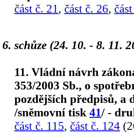
část č. 21
,
část č. 26
,
část
6. schůze (24. 10. - 8. 11. 
11. Vládní návrh zákon
353/2003 Sb., o spotřeb
pozdějších předpisů, a d
/sněmovní tisk
41
/ - dr
část č. 115
,
část č. 124
(2