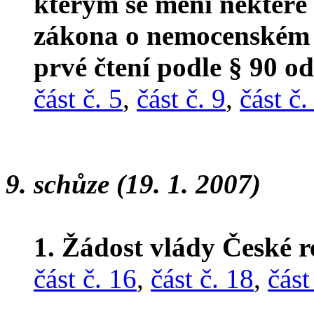
kterým se mění některé 
zákona o nemocenském p
prvé čtení podle § 90 od
část č. 5
,
část č. 9
,
část č.
9. schůze (19. 1. 2007)
1. Žádost vlády České r
část č. 16
,
část č. 18
,
část