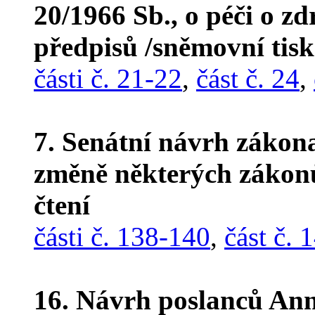
20/1966 Sb., o péči o zd
předpisů /sněmovní tis
části č. 21-22
,
část č. 24
,
7. Senátní návrh zákon
změně některých zákon
čtení
části č. 138-140
,
část č. 
16. Návrh poslanců Ann