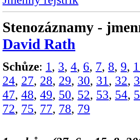
Stenozáznamy - jmenn
David Rath
Schůze
:
1
,
3
,
4
,
6
,
7
,
8
,
9
,
1
24
,
27
,
28
,
29
,
30
,
31
,
32
,
3
47
,
48
,
49
,
50
,
52
,
53
,
54
,
5
72
,
75
,
77
,
78
,
79