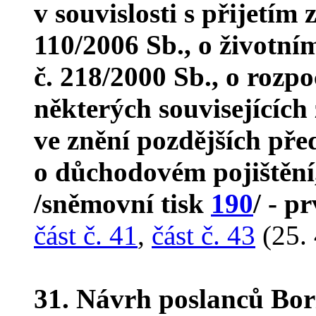
v souvislosti s přijetím
110/2006 Sb., o životn
č. 218/2000 Sb., o rozp
některých souvisejících
ve znění pozdějších pře
o důchodovém pojištění,
/sněmovní tisk
190
/ - p
část č. 41
,
část č. 43
(25. 
31. Návrh poslanců Bor