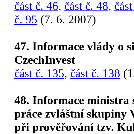
část č. 46
,
část č. 48
,
část
č. 95
(7. 6. 2007)
47. Informace vlády o s
CzechInvest
část č. 135
,
část č. 138
(1
48. Informace ministra 
práce zvláštní skupiny V
při prověřování tzv. K