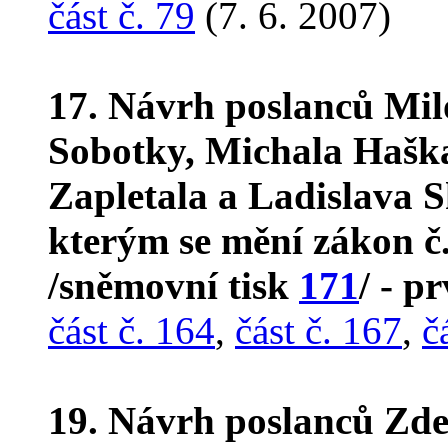
část č. 79
(7. 6. 2007)
17. Návrh poslanců Mil
Sobotky, Michala Haška
Zapletala a Ladislava 
kterým se mění zákon č.
/sněmovní tisk
171
/ - p
část č. 164
,
část č. 167
,
č
19. Návrh poslanců Zde