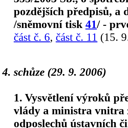
pozdějších předpisů, a d
/sněmovní tisk
41
/ - prv
část č. 6
,
část č. 11
(15. 9
4. schůze (29. 9. 2006)
1. Vysvětlení výroků př
vlády a ministra vnitra 
odposlechů ústavních či