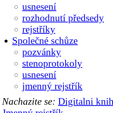
usnesení
rozhodnutí předsedy
rejstříky
Společné schůze
pozvánky
stenoprotokoly
usnesení
jmenný rejstřík
Nachazite se:
Digitalni kni
Jmenný rejstřík