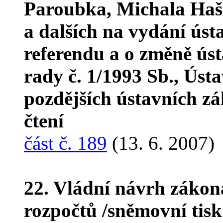
Paroubka, Michala Haš
a dalších na vydání úst
referendu a o změně ús
rady č. 1/1993 Sb., Úst
pozdějších ústavních z
čtení
část č. 189
(13. 6. 2007)
22. Vládní návrh zákona
rozpočtů /sněmovní tis