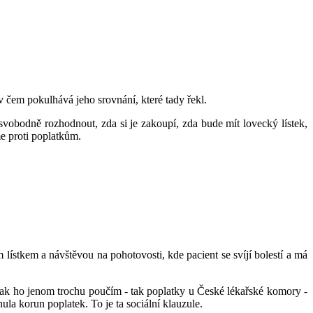
v čem pokulhává jeho srovnání, které tady řekl.
e svobodně rozhodnout, zda si je zakoupí, zda bude mít lovecký lístek,
e proti poplatkům.
stkem a návštěvou na pohotovosti, kde pacient se svíjí bolestí a má
 tak ho jenom trochu poučím - tak poplatky u České lékařské komory -
ula korun poplatek. To je ta sociální klauzule.