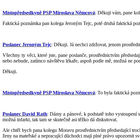
Místopředsedkyně PSP Miroslava Němcová
: Děkuji vám, pane ko
Faktická poznámka pan kolega Jeroným Tejc, poté druhá faktická p
Poslanec Jeroným Tejc
: Děkuji. Já nechci zdržovat, jenom prostřed
Všechny ty věci, které jste, pane poslanče, prostřednictvím předsedaj
nebo nebude, zatímco návštěvu lékaře, aspoň podle mě, možná ne podl
Děkuji.
Místopředsedkyně PSP Miroslava Němcová
: To byla faktická po
Poslanec David Rath
: Dámy a pánové, k podstatě toho vystoupení s
možná infarkt, tak tam se skutečně asi těžko dá diskutovat.
Ale chtěl bych pana kolegu Moravu prostřednictvím předsedající troc
ženy na mateřské a nepracující důchodci mají plné právo upozornit své 