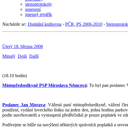
stenoprotokoly
usnesení
jmenný rejstřík
Nacházíte se:
Digitální knihovna
›
PČR, PS 2006-2010
›
Stenoprotok
Úterý 18. března 2008
Minulý
Dolů
Další
(18.10 hodin)
Místopředsedkyně PSP Miroslava Němcová
: To byl pan poslanec
Poslanec Jan Morava
: Vážená paní místopředsedkyně, vážení čle
postižení, vydání loveckého lístku na jeden den, jedna hodina parkov
podle navrhovatelů a vystoupení předřečníků je pouze poplatek ve zdra
Podívejme se blíže na navýšení některých správních poplatků a srovne