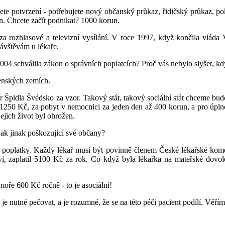
ujete potvrzení - potřebujete nový občanský průkaz, řidičský průkaz, p
. Chcete začít podnikat? 1000 korun.
za rozhlasové a televizní vysílání. V roce 1997, když končila vlád
návštěvám u lékaře.
2004 schválila zákon o správních poplatcích? Proč vás nebylo slyšet, 
lenských zemích.
r Špidla Švédsko za vzor. Takový stát, takový sociální stát chceme budo
 1250 Kč, za pobyt v nemocnici za jeden den až 400 korun, a pro úpln
ejich život byl ohrožen.
jak jinak poškozující své občany?
dit poplatky. Každý lékař musí být povinně členem České lékařské kom
í, zaplatil 5100 Kč za rok. Co když byla lékařka na mateřské dovol
oře 600 Kč ročně - to je asociální!
 je nutné pečovat, a je rozumné, že se na této péči pacient podílí. Věř