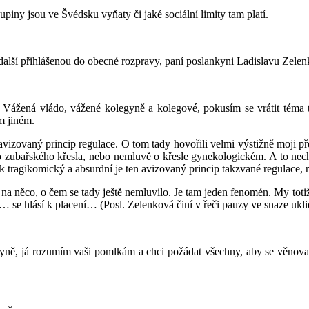
iny jsou ve Švédsku vyňaty či jaké sociální limity tam platí.
další přihlášenou do obecné rozpravy, paní poslankyni Ladislavu Zele
 Vážená vládo, vážené kolegyně a kolegové, pokusím se vrátit téma t
m jiném.
avizovaný princip regulace. O tom tady hovořili velmi výstižně moji před
o zubařského křesla, nebo nemluvě o křesle gynekologickém. A to nechci
k tragikomický a absurdní je ten avizovaný princip takzvané regulace, 
 na něco, o čem se tady ještě nemluvilo. Je tam jeden fenomén. My toti
se hlásí k placení… (Posl. Zelenková činí v řeči pauzy ve snaze uklid
gyně, já rozumím vaši pomlkám a chci požádat všechny, aby se věnov