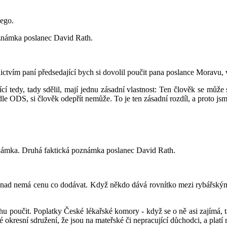
lego.
oznámka poslanec David Rath.
nictvím paní předsedající bych si dovolil poučit pana poslance Moravu, 
ící tedy, tady sdělil, mají jednu zásadní vlastnost: Ten člověk se můž
e ODS, si člověk odepřít nemůže. To je ten zásadní rozdíl, a proto jsm
známka. Druhá faktická poznámka poslanec David Rath.
nad nemá cenu co dodávat. Když někdo dává rovnítko mezi rybářským lí
hu poučit. Poplatky České lékařské komory - když se o ně asi zajímá,
okresní sdružení, že jsou na mateřské či nepracující důchodci, a platí n