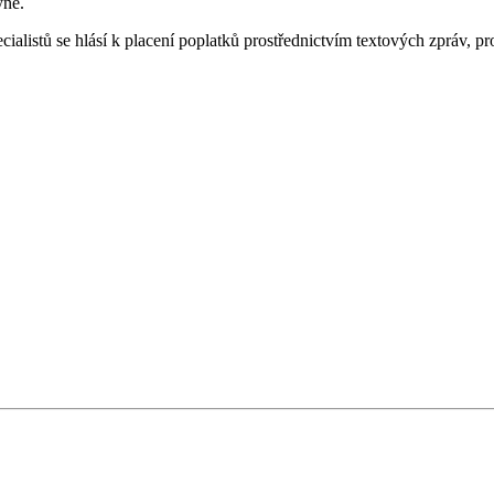
yně.
ialistů se hlásí k placení poplatků prostřednictvím textových zpráv, pr