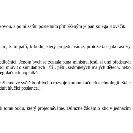
nkovou, a po ní zatím posledním přihlášeným je pan kolega Kováčik.
am, kam patří, k bodu, který projednáváme, protože tak jako asi vy
řečníci. Jenom bych se zeptala pana ministra, jestli si umí představit
 mluvit o simulantech - tří-, pěti-, sedmiletých malých dětech, nebo
regulačních poplatků.
ž žijeme ve světě bouřlivého rozvoje komunikačních technologií. Stále
nit hlučící poslance.)
ali tomu bodu, který projednáváme. Důrazně žádám o klid v jednacím