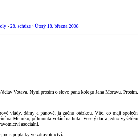
oly
›
28. schůze
›
Úterý 18. března 2008
 Václav Votava. Nyní prosím o slovo pana kolegu Jana Moravu. Prosím,
nové vlády, dámy a pánové, já začnu otázkou. Víte, co mají společ
ání na Mělníku, půlminuta volání na linku Veselý dar a jedno vyšetření 
votnictví asociální.
jme s poplatky ve zdravotnictví.