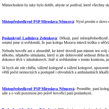
Mimochodem by taky bylo dobře, abyste se podíval, které všechny skup
Místopředsedkyně PSP Miroslava Němcová
: Nyní prosím o slovo 
Poslankyně Ladislava Zelenková
: Děkuji, paní místopředsedkyně.
ostatní jsme si uvědomili, že pan kolega Morava mluvil trošku o něče
Nebudu hovořit ani o absurditě, ke které dovedl pan ministr ten svůj 
někoho, nějakého simulanta, který si jde dobrovolně sednout třeba d
dokonce těch v inkubátorech. Jistě si uvědomíme v tomto kontextu, ja
Já bych ale zde chtěla, vážené kolegyně a vážení kolegové, upozornit
větší počet nemocných a postupně i obvodních a ambulantních lékařů… 
Místopředsedkyně PSP Miroslava Němcová
: Promiňte, paní kole
sále a o vaši pozornost pro právě hovořící paní poslankyni.