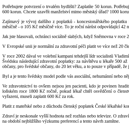
Potřebujete potvrzení o trvalém bydlišti? Zaplatíte 50 korun. Potřeb
600 korun. Chcete uzavřít manželství mimo městský úřad? 1000 korun
Zajímavý je vývoj dalšího z poplatků - koncesionářského poplatku 
měsíčně - o 105 Kč měsíčně více. To je roční nárůst odpovídající 42 
Jak jste hlasovali, ochránci sociálně slabých, když Sněmovna v roce 
V Evropské unii je normální za zdravotní péči platit ve více než 20 č
V roce 2002 dával ve volební kampani tehdejší lídr socialistů Vladimí
Švédsku následující zdravotní poplatky: za návštěvu u lékaře 500 až
občany, pro švédské občany, do 20 let věku, a to pouze v případě, že j
Byl a je tento švédsky model podle vás asociální, nehumánní nebo ně
Ve zdravotnictví to ovšem nejsou jen pacienti, kdo je povinen hra
loňském roce 1800 Kč ročně, pokud lékař chtěl osvědčení o členstv
vyřazeni, museli zaplatit 600 Kč za rok.
Platit z mateřské nebo z důchodu členský poplatek České lékařské kom
Zdraví je neskonale vyšší hodnota než rozhlas nebo televize. O zdraví
na období nejbližšího výzkumu preferencí a tento návrh zamítne.