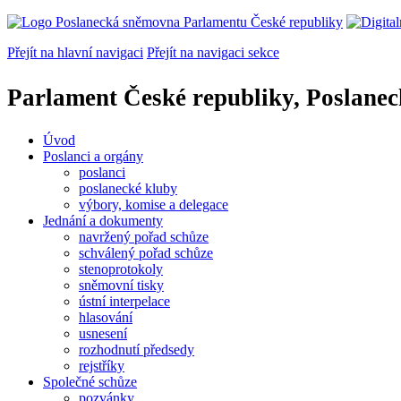
Přejít na hlavní navigaci
Přejít na navigaci sekce
Parlament České republiky, Poslane
Úvod
Poslanci a orgány
poslanci
poslanecké kluby
výbory, komise a delegace
Jednání a dokumenty
navržený pořad schůze
schválený pořad schůze
stenoprotokoly
sněmovní tisky
ústní interpelace
hlasování
usnesení
rozhodnutí předsedy
rejstříky
Společné schůze
pozvánky