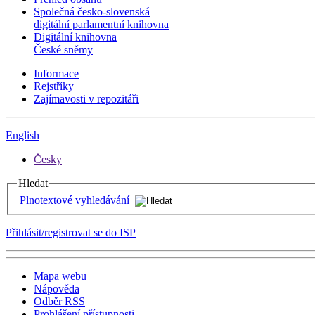
Společná česko-slovenská
digitální parlamentní knihovna
Digitální knihovna
České sněmy
Informace
Rejstříky
Zajímavosti v repozitáři
English
Česky
Hledat
Plnotextové vyhledávání
Přihlásit/registrovat se do ISP
Mapa webu
Nápověda
Odběr RSS
Prohlášení přístupnosti