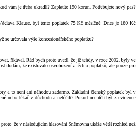
okud vám je třeba ukradli? Zaplatíte 150 korun. Potřebujete nový pas?
a Václava Klause, byl tento poplatek 75 Kč měsíčně. Dnes je 180 Kč
když se určovala výše koncesionářského poplatku?
vat, říkával. Rád bych proto uvedl, že již tehdy, v roce 2002, byly ve
ost dodám, že existovalo osvobození z těchto poplatků, ale pouze pro
ory a to není ani náhodou zadarmo. Základní členský poplatek byl v
ené nebo lékař v důchodu a neléčili? Pokud nechtěli být z evidence
ím proto, že v následujícím hlasování Sněmovna ukáže větší rozhled než