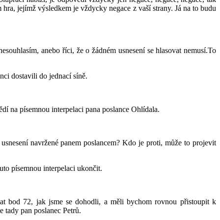
 hra, jejímž výsledkem je vždycky negace z vaší strany. Já na to budu
nesouhlasím, anebo říci, že o žádném usnesení se hlasovat nemusí.To
ci dostavili do jednací síně.
dí na písemnou interpelaci pana poslance Ohlídala.
to usnesení navržené panem poslancem? Kdo je proti, může to projevit
uto písemnou interpelaci ukončit.
at bod 72, jak jsme se dohodli, a měli bychom rovnou přistoupit k
je tady pan poslanec Petrů.