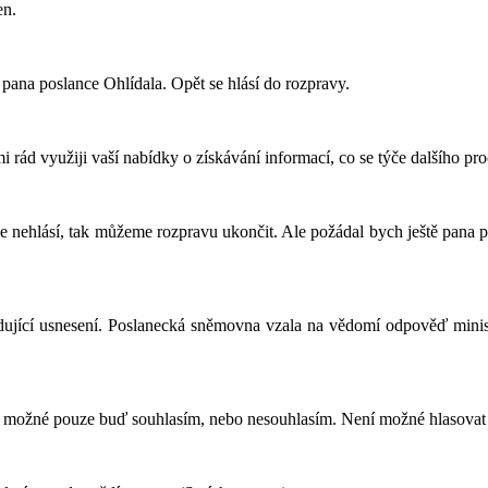
en.
 pana poslance Ohlídala. Opět se hlásí do rozpravy.
mi rád využiji vaší nabídky o získávání informací, co se týče dalšího pr
le nehlásí, tak můžeme rozpravu ukončit. Ale požádal bych ještě pana 
ledující usnesení. Poslanecká sněmovna vzala na vědomí odpověď minis
 Je možné pouze buď souhlasím, nebo nesouhlasím. Není možné hlasovat