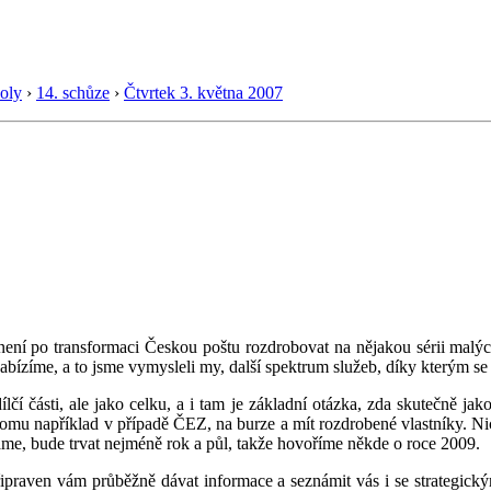
oly
›
14. schůze
›
Čtvrtek 3. května 2007
í po transformaci Českou poštu rozdrobovat na nějakou sérii malých 
nabízíme, a to jsme vymysleli my, další spektrum služeb, díky kterým se 
lčí části, ale jako celku, a i tam je základní otázka, zda skutečně jak
je tomu například v případě ČEZ, na burze a mít rozdrobené vlastníky. N
áme, bude trvat nejméně rok a půl, takže hovoříme někde o roce 2009.
praven vám průběžně dávat informace a seznámit vás i se strategickým