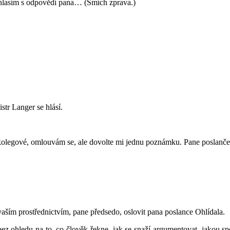
uhlasím s odpovědí pana… (Smích zprava.)
str Langer se hlásí.
olegové, omlouvám se, ale dovolte mi jednu poznámku. Pane poslanče,
aším prostřednictvím, pane předsedo, oslovit pana poslance Ohlídala.
bez ohledu na to, co člověk řekne, jak se snaží argumentovat, jakou sp