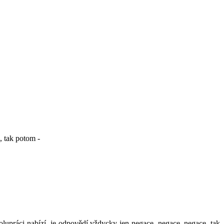
 tak potom -
olupráci nabízí, je odpovědí vždycky jen negace, negace, negace, tak