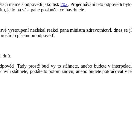
pelaci máme s odpovědí jako tisk
202
. Projednávání této odpovědi bylo
m, je to na vás, pane poslanče, co navrhnete.
é vystoupení nezískal reakci pana ministra zdravotnictví, dnes se jí
e prosím o písemnou odpověď.
i dnů.
odpověď. Tady prostě buď vy to stáhnete, anebo budete v interpelaci
 chvíli stáhnete, podáte to potom znovu, anebo budete pokračovat v té