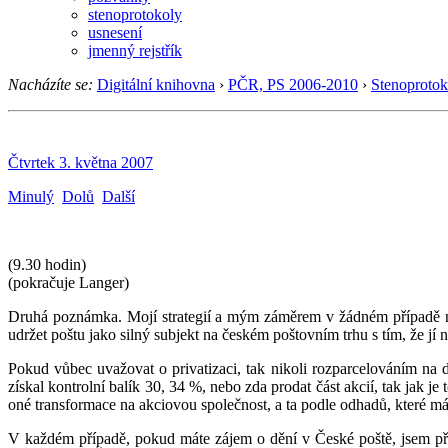
stenoprotokoly
usnesení
jmenný rejstřík
Nacházíte se:
Digitální knihovna
›
PČR, PS 2006-2010
›
Stenoprotok
Čtvrtek 3. května 2007
Minulý
Dolů
Další
(9.30 hodin)
(pokračuje Langer)
Druhá poznámka. Mojí strategií a mým záměrem v žádném případě nen
udržet poštu jako silný subjekt na českém poštovním trhu s tím, že jí 
Pokud vůbec uvažovat o privatizaci, tak nikoli rozparcelováním na dí
získal kontrolní balík 30, 34 %, nebo zda prodat část akcií, tak jak 
oné transformace na akciovou společnost, a ta podle odhadů, které m
V každém případě, pokud máte zájem o dění v České poště, jsem při