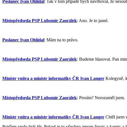
Poslanec Ivan Ohlídal
: Tak v tom případě bych navrhoval, že neso
Místopředseda PSP Lubomír Zaorálek
: Ano. Je to jasné.
Poslanec Ivan Ohlídal
: Mám na to právo.
Místopředseda PSP Lubomír Zaorálek
: Budeme hlasovat. Pan mini
Ministr vnitra a ministr informatiky ČR Ivan Langer
Kolegyně, k
Místopředseda PSP Lubomír Zaorálek
: Prosím? Nerozuměl jsem.
Ministr vnitra a ministr informatiky ČR Ivan Langer
Chtěl jsem v
Pojďme spolu hrát fér. Pokud je to všechno jenom šprajc a kapric a 