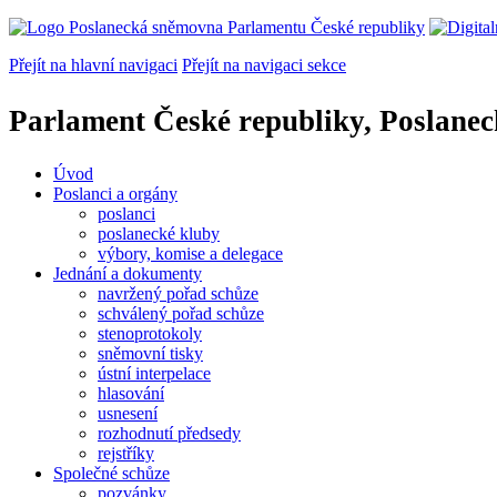
Přejít na hlavní navigaci
Přejít na navigaci sekce
Parlament České republiky, Poslane
Úvod
Poslanci a orgány
poslanci
poslanecké kluby
výbory, komise a delegace
Jednání a dokumenty
navržený pořad schůze
schválený pořad schůze
stenoprotokoly
sněmovní tisky
ústní interpelace
hlasování
usnesení
rozhodnutí předsedy
rejstříky
Společné schůze
pozvánky