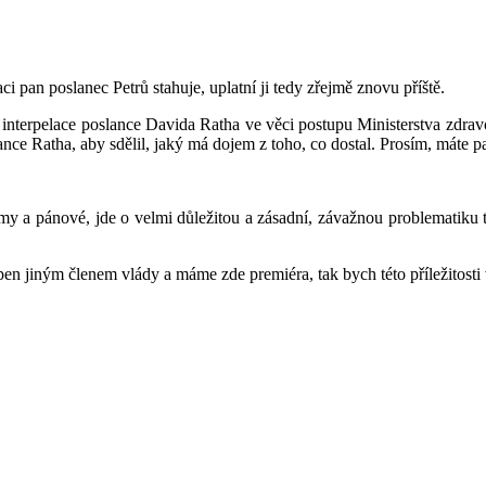
aci pan poslanec Petrů stahuje, uplatní ji tedy zřejmě znovu příště.
 je interpelace poslance Davida Ratha ve věci postupu Ministerstva zd
nce Ratha, aby sdělil, jaký má dojem z toho, co dostal. Prosím, máte p
dámy a pánové, jde o velmi důležitou a zásadní, závažnou problematik
pen jiným členem vlády a máme zde premiéra, tak bych této příležitosti v