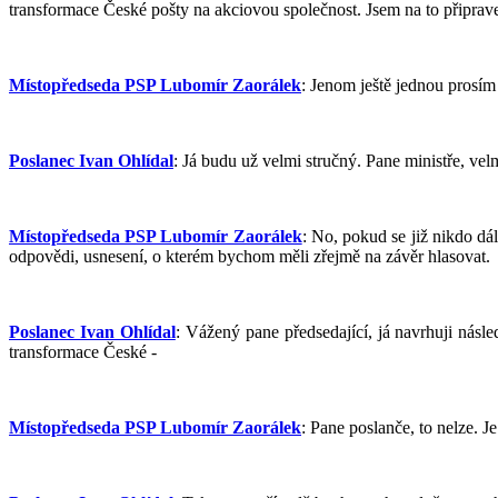
transformace České pošty na akciovou společnost. Jsem na to připrav
Místopředseda PSP Lubomír Zaorálek
: Jenom ještě jednou prosím
Poslanec Ivan Ohlídal
: Já budu už velmi stručný. Pane ministře, vel
Místopředseda PSP Lubomír Zaorálek
: No, pokud se již nikdo dá
odpovědi, usnesení, o kterém bychom měli zřejmě na závěr hlasovat.
Poslanec Ivan Ohlídal
: Vážený pane předsedající, já navrhuji nás
transformace České -
Místopředseda PSP Lubomír Zaorálek
: Pane poslanče, to nelze.