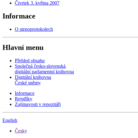
Čtvrtek 3. května 2007
Informace
O stenoprotokolech
Hlavní menu
Přehled obsahu
Společná česko-slovenská
digitální parlamentní knihovna
Digitální knihovna
České sněmy
Informace
Rejstříky
Zajímavosti v repozitáři
English
Česky