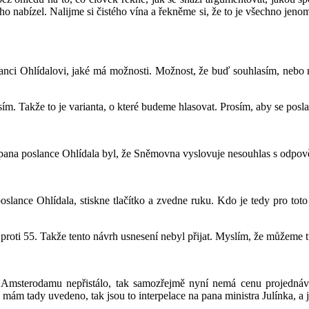
 nabízel. Nalijme si čistého vína a řekněme si, že to je všechno jenom
anci Ohlídalovi, jaké má možnosti. Možnost, že buď souhlasím, nebo 
m. Takže to je varianta, o které budeme hlasovat. Prosím, aby se poslan
ana poslance Ohlídala byl, že Sněmovna vyslovuje nesouhlas s odpově
poslance Ohlídala, stiskne tlačítko a zvedne ruku. Kdo je tedy pro to
 proti 55. Takže tento návrh usnesení nebyl přijat. Myslím, že můžeme t
 z Amsterodamu nepřistálo, tak samozřejmě nyní nemá cenu projednáv
 mám tady uvedeno, tak jsou to interpelace na pana ministra Julínka, a 