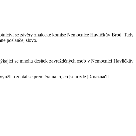
ravotnictví se závěry znalecké komise Nemocnice Havlíčkův Brod. Tady
ane poslanče, slovo.
u týkající se mnoha desítek zavražděných osob v Nemocnici Havlíčkův
yužil a zeptal se premiéra na to, co jsem zde již naznačil.