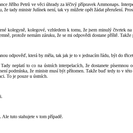
lance Jiřího Petrů ve věci úhrady za léčivý přípravek Ammonaps. Inter
že tady ministr Julínek není, tak vy můžete opět žádat přerušení. Prosí
ené kolegyně, kolegové, vzhledem k tomu, že jsem minulý čtvrtek na sv
semně, protože nemám záruku, že se mi odpovědi dostane příště. Takž
ou odpověď, která by měla, tak jak je to v jednacím řádu, být do třicet
Tady neplatí to co na ústních interpelacích, že dostanete písemnou 
 není podmínka, že ministr musí být přítomen. Takže buď tedy to v této
i. To je pouze u ústních.
i.
 Ale tuto stahujete v tom případě.