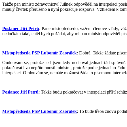
Takže pan ministr zdravotnictví Julínek odpověděl na interpelaci pos
minulý čtvrtek přerušeno a nyní pokračuje rozprava. Vzhledem k tomu, 
Poslanec Jiří Petrů
: Pane místopředsedo, vážení členové vlády, váž
nedočkám také, chtěl bych požádat, aby mi pan ministr odpověděl pí
Místopředseda PSP Lubomír Zaorálek
: Dobrá. Takže žádáte písemn
Omlouvám se, protože teď jsem tedy necitoval jednací řád správně. 
pokračovat i za nepřítomnosti ministra, protože podle jednacího řádu
interpelaci. Omlouvám se, nemáte možnost žádat o písemnou interpelac
Poslanec Jiří Petrů
: Takže budu pokračovat v interpelaci příští schůz
Místopředseda PSP Lubomír Zaorálek
: To bude třeba znovu podat.