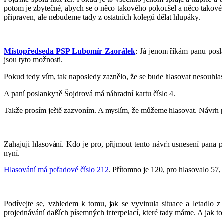
potom je zbytečné, abych se o něco takového pokoušel a něco takového
připraven, ale nebudeme tady z ostatních kolegů dělat hlupáky.
Místopředseda PSP Lubomír Zaorálek
: Já jenom říkám panu posl
jsou tyto možnosti.
Pokud tedy vím, tak naposledy zaznělo, že se bude hlasovat nesouhlasí
A paní poslankyně Šojdrová má náhradní kartu číslo 4.
Takže prosím ještě zazvoním. A myslím, že můžeme hlasovat. Návrh p
Zahajuji hlasování. Kdo je pro, přijmout tento návrh usnesení pana 
nyní.
Hlasování má pořadové číslo 212
. Přítomno je 120, pro hlasovalo 57,
Podívejte se, vzhledem k tomu, jak se vyvinula situace a letadlo
projednávání dalších písemných interpelací, které tady máme. A jak to