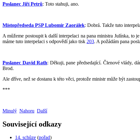
Poslanec Jiří Petrů
: Toto stahuji, ano.
Místopředseda PSP Lubomír Zaorálek
: Dobrá. Takže tuto interpel
A můžeme postoupit k další interpelaci na pana ministra Julínka, to
máme tuto interpelaci s odpovědí jako tisk
203
. A požádám pana posla
Poslanec David Rath
: Děkuji, pane předsedající. Členové vlády, 
Brod.
Ale dříve, než se dostanu k této věci, protože ministr může být zastou
***
Minulý
Nahoru
Další
Související odkazy
14. schůze
(
pořad
)