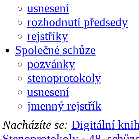
usnesení
rozhodnutí předsedy
rejstříky
Společné schůze
pozvánky
stenoprotokoly
usnesení
jmenný rejstřík
Nacházíte se:
Digitální kni
Stenoprotokoly
›
48. schůz