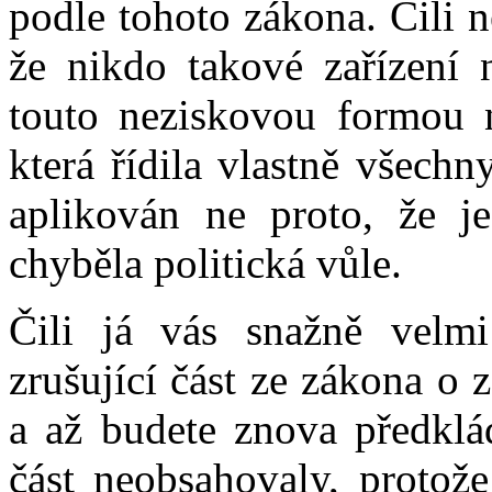
podle tohoto zákona. Čili n
že nikdo takové zařízení n
touto neziskovou formou ne
která řídila vlastně všech
aplikován ne proto, že je
chyběla politická vůle.
Čili já vás snažně velm
zrušující část ze zákona o 
a až budete znova předklád
část neobsahovaly, protož