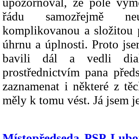
upozorňoval, že pole vyme
řádu samozřejmě neu
komplikovanou a složitou 
úhrnu a úplnosti. Proto js
bavili dál a vedli dia
prostřednictvím pana před
zaznamenat i některé z těc
měly k tomu vést. Já jsem j
Místopředseda PSP Lubo