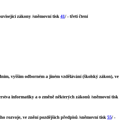
ouvisející zákony /sněmovní tisk
41
/ - třetí čtení
dním, vyšším odborném a jiném vzdělávání (školský zákon), ve
terstva informatiky a o změně některých zákonů /sněmovní tisk
ho rozvoje, ve znění pozdějších předpisů /sněmovní tisk
55
/ -