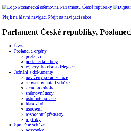
Přejít na hlavní navigaci
Přejít na navigaci sekce
Parlament České republiky, Poslane
Úvod
Poslanci a orgány
poslanci
poslanecké kluby
výbory, komise a delegace
Jednání a dokumenty
navržený pořad schůze
schválený pořad schůze
stenoprotokoly
sněmovní tisky
ústní interpelace
hlasování
usnesení
rozhodnutí předsedy
rejstříky
Společné schůze
pozvánky