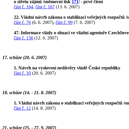
o střetu zájmů /sněmovní tisk
171
/ - prvé čtení
část č. 164
,
část č. 167
(13. 6. 2007)
22. Vládní návrh zákona o stabilizaci veřejných rozpočtů /
část č. 76
(6. 6. 2007),
část č. 99
(7. 6. 2007)
47. Informace vlády o situaci ve vládní agentuře CzechInve
část č. 136
(12. 6. 2007)
17. schůze (20. 6. 2007)
1. Návrh na vyslovení nedůvěry vládě České republiky
část č. 10
(20. 6. 2007)
18. schůze (14. - 21. 8. 2007)
1. Vládní návrh zákona o stabilizaci veřejných rozpočtů /s
část č. 12
(14. 8. 2007)
21. schůze (25. - 27. 9. 2007)