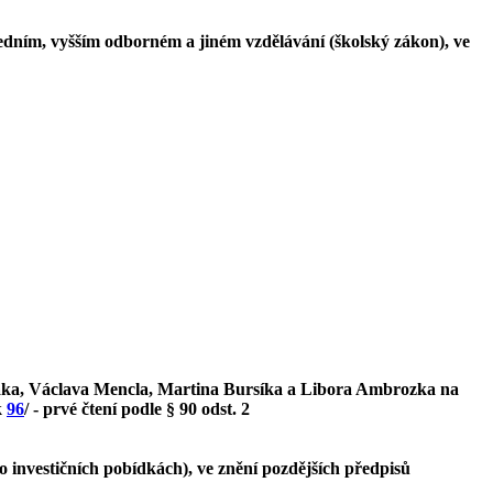
edním, vyšším odborném a jiném vzdělávání (školský zákon), ve
čáka, Václava Mencla, Martina Bursíka a Libora Ambrozka na
k
96
/ - prvé čtení podle § 90 odst. 2
 investičních pobídkách), ve znění pozdějších předpisů