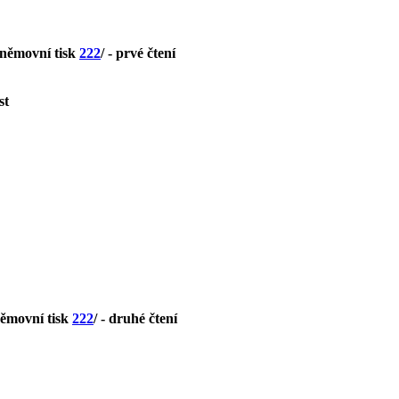
sněmovní tisk
222
/ - prvé čtení
st
němovní tisk
222
/ - druhé čtení