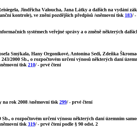
eisiegela, Jindřicha Valoucha, Jana Látky a dalších na vydání zák
anční kontrole), ve znění pozdějších předpisů /sněmovní tisk
183
/ 
nformačních systémech veřejné správy a o změně některých dalších 
sefa Smýkala, Hany Orgoníkové, Antonína Sedi, Zdeňka Škromacha
č. 243/2000 Sb., o rozpočtovém určení výnosů některých daní ú
/sněmovní tisk
210
/ - prvé čtení
y na rok 2008 /sněmovní tisk
299
/ - prvé čtení
000 Sb., o rozpočtovém určení výnosu některých daní územním sa
/sněmovní tisk
319
/ - prvé čtení podle § 90 odst. 2