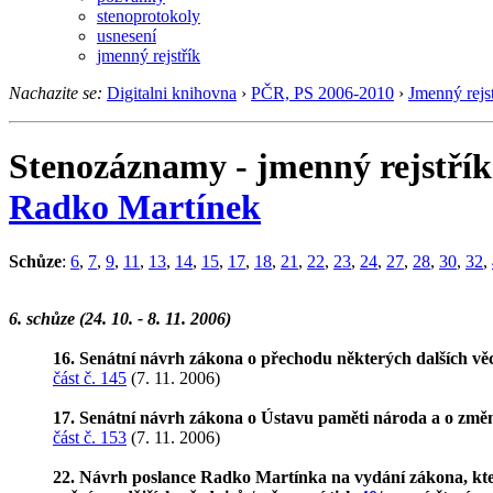
stenoprotokoly
usnesení
jmenný rejstřík
Nachazite se:
Digitalni knihovna
›
PČR, PS 2006-2010
›
Jmenný rejst
Stenozáznamy - jmenný rejstřík
Radko Martínek
Schůze
:
6
,
7
,
9
,
11
,
13
,
14
,
15
,
17
,
18
,
21
,
22
,
23
,
24
,
27
,
28
,
30
,
32
,
6. schůze (24. 10. - 8. 11. 2006)
16. Senátní návrh zákona o přechodu některých dalších věc
část č. 145
(7. 11. 2006)
17. Senátní návrh zákona o Ústavu paměti národa a o změ
část č. 153
(7. 11. 2006)
22. Návrh poslance Radko Martínka na vydání zákona, kter