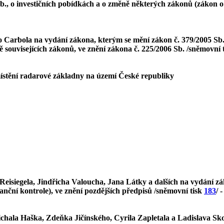
b., o investičních pobídkách a o změně některých zákonů (zákon o 
ho Carbola na vydání zákona, kterým se mění zákon č. 379/2005 S
souvisejících zákonů, ve znění zákona č. 225/2006 Sb. /sněmovní 
ístění radarové základny na území České republiky
Reisiegela, Jindřicha Valoucha, Jana Látky a dalších na vydání zá
anční kontrole), ve znění pozdějších předpisů /sněmovní tisk
183
/ 
chala Haška, Zdeňka Jičínského, Cyrila Zapletala a Ladislava Sko