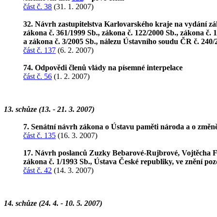
část č. 38
(31. 1. 2007)
32. Návrh zastupitelstva Karlovarského kraje na vydání zák
zákona č. 361/1999 Sb., zákona č. 122/2000 Sb., zákona č. 1
a zákona č. 3/2005 Sb., nálezu Ústavního soudu ČR č. 240/2
část č. 137
(6. 2. 2007)
74. Odpovědi členů vlády na písemné interpelace
část č. 56
(1. 2. 2007)
13. schůze (13. - 21. 3. 2007)
7. Senátní návrh zákona o Ústavu paměti národa a o změn
část č. 135
(16. 3. 2007)
17. Návrh poslanců Zuzky Bebarové-Rujbrové, Vojtěcha Fil
zákona č. 1/1993 Sb., Ústava České republiky, ve znění po
část č. 42
(14. 3. 2007)
14. schůze (24. 4. - 10. 5. 2007)