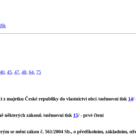
řík
40
,
45
,
47
,
48
,
64
,
75
í z majetku České republiky do vlastnictví obcí /sněmovní tisk
14
/
ně některých zákonů /sněmovní tisk
15
/ - prvé čtení
ým se mění zákon č. 561/2004 Sb., o předškolním, základním, stř