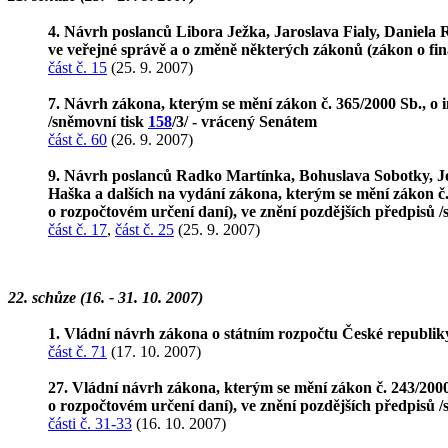
4. Návrh poslanců Libora Ježka, Jaroslava Fialy, Daniela R
ve veřejné správě a o změně některých zákonů (zákon o fin
část č. 15
(25. 9. 2007)
7. Návrh zákona, kterým se mění zákon č. 365/2000 Sb., o i
/sněmovní tisk
158
/3/ - vrácený Senátem
část č. 60
(26. 9. 2007)
9. Návrh poslanců Radko Martínka, Bohuslava Sobotky, Jo
Haška a dalších na vydání zákona, kterým se mění zákon 
o rozpočtovém určení daní), ve znění pozdějších předpisů 
část č. 17
,
část č. 25
(25. 9. 2007)
22. schůze (16. - 31. 10. 2007)
1. Vládní návrh zákona o státním rozpočtu České republik
část č. 71
(17. 10. 2007)
27. Vládní návrh zákona, kterým se mění zákon č. 243/2
o rozpočtovém určení daní), ve znění pozdějších předpisů 
části č. 31-33
(16. 10. 2007)