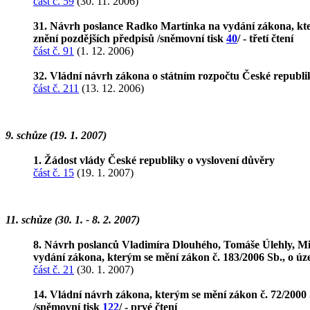
část č. 59
(30. 11. 2006)
31. Návrh poslance Radko Martínka na vydání zákona, kter
znění pozdějších předpisů /sněmovní tisk
40
/ - třetí čtení
část č. 91
(1. 12. 2006)
32. Vládní návrh zákona o státním rozpočtu České republi
část č. 211
(13. 12. 2006)
9. schůze (19. 1. 2007)
1. Žádost vlády České republiky o vyslovení důvěry
část č. 15
(19. 1. 2007)
11. schůze (30. 1. - 8. 2. 2007)
8. Návrh poslanců Vladimíra Dlouhého, Tomáše Úlehly, Mi
vydání zákona, kterým se mění zákon č. 183/2006 Sb., o ú
část č. 21
(30. 1. 2007)
14. Vládní návrh zákona, kterým se mění zákon č. 72/2000 
/sněmovní tisk
122
/ - prvé čtení