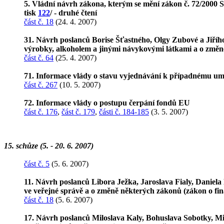
5. Vládní návrh zákona, kterým se mění zákon č. 72/2000 S
tisk
122
/ - druhé čtení
část č. 18
(24. 4. 2007)
31. Návrh poslanců Borise Šťastného, Olgy Zubové a Jiří
výrobky, alkoholem a jinými návykovými látkami a o změně 
část č. 64
(25. 4. 2007)
71. Informace vlády o stavu vyjednávání k případnému um
část č. 267
(10. 5. 2007)
72. Informace vlády o postupu čerpání fondů EU
část č. 176
,
část č. 179
,
části č. 184-185
(3. 5. 2007)
15. schůze (5. - 20. 6. 2007)
část č. 5
(5. 6. 2007)
11. Návrh poslanců Libora Ježka, Jaroslava Fialy, Daniela 
ve veřejné správě a o změně některých zákonů (zákon o fin
část č. 18
(5. 6. 2007)
17. Návrh poslanců Miloslava Kaly, Bohuslava Sobotky, Mi