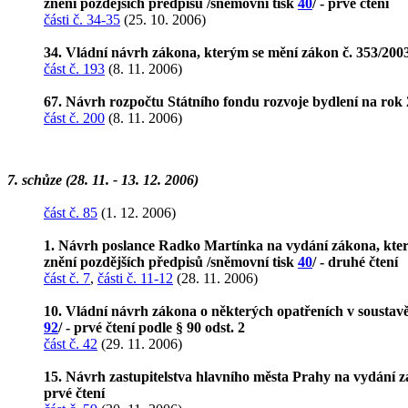
znění pozdějších předpisů /sněmovní tisk
40
/ - prvé čtení
části č. 34-35
(25. 10. 2006)
34. Vládní návrh zákona, kterým se mění zákon č. 353/2003 
část č. 193
(8. 11. 2006)
67. Návrh rozpočtu Státního fondu rozvoje bydlení na rok
část č. 200
(8. 11. 2006)
7. schůze (28. 11. - 13. 12. 2006)
část č. 85
(1. 12. 2006)
1. Návrh poslance Radko Martínka na vydání zákona, který
znění pozdějších předpisů /sněmovní tisk
40
/ - druhé čtení
část č. 7
,
části č. 11-12
(28. 11. 2006)
10. Vládní návrh zákona o některých opatřeních v soustavě
92
/ - prvé čtení podle § 90 odst. 2
část č. 42
(29. 11. 2006)
15. Návrh zastupitelstva hlavního města Prahy na vydání z
prvé čtení