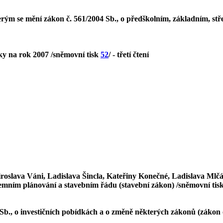
ým se mění zákon č. 561/2004 Sb., o předškolním, základním, stř
ky na rok 2007 /sněmovní tisk
52
/ - třetí čtení
roslava Váni, Ladislava Šincla, Kateřiny Konečné, Ladislava Ml
zemním plánování a stavebním řádu (stavební zákon) /sněmovní tis
Sb., o investičních pobídkách a o změně některých zákonů (zákon o