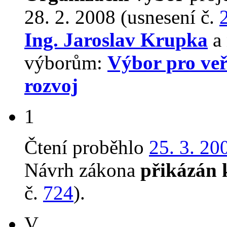
28. 2. 2008 (usnesení č.
Ing. Jaroslav Krupka
a 
výborům:
Výbor pro veř
rozvoj
1
Čtení proběhlo
25. 3. 20
Návrh zákona
přikázán 
č.
724
).
V