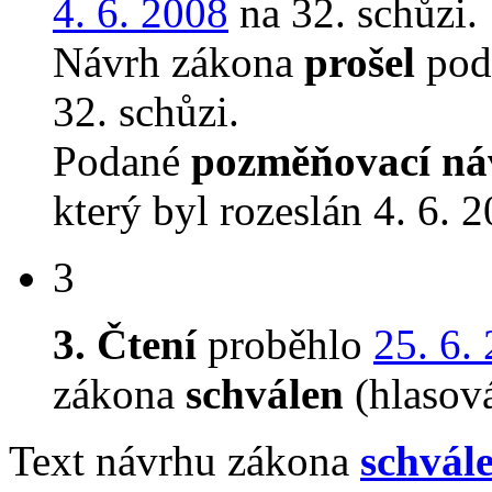
4. 6. 2008
na 32. schůzi.
Návrh zákona
prošel
podr
32. schůzi.
Podané
pozměňovací ná
který byl rozeslán 4. 6. 
3
3. Čtení
proběhlo
25. 6.
zákona
schválen
(hlasov
Text návrhu zákona
schvál