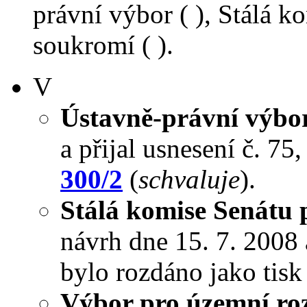
právní výbor ( ), Stálá 
soukromí ( ).
V
Ústavně-právní výbo
a přijal usnesení č. 75
300/2
(
schvaluje
).
Stálá komise Senátu
návrh dne 15. 7. 2008 a
bylo rozdáno jako tis
Výbor pro územní roz