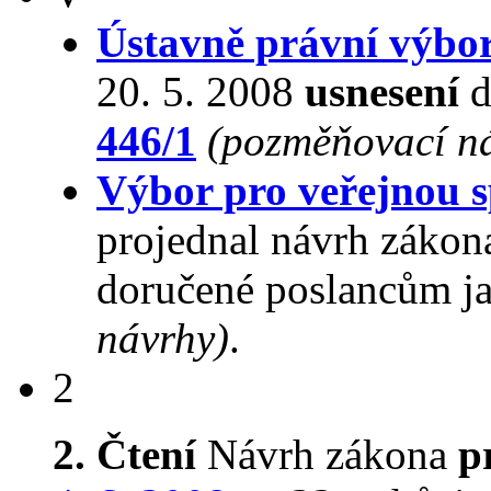
Ústavně právní výbo
20. 5. 2008
usnesení
d
446/1
(pozměňovací n
Výbor pro veřejnou s
projednal návrh zákon
doručené poslancům ja
návrhy)
.
2
2. Čtení
Návrh zákona
p