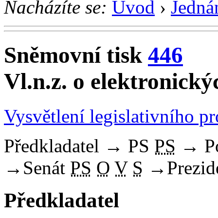
Nacházíte se:
Úvod
›
Jedná
Sněmovní tisk
446
Vl.n.z. o elektronický
Vysvětlení legislativního p
Předkladatel
→
PS
PS
→
P
→
Senát
PS
O
V
S
→
Prezid
Předkladatel