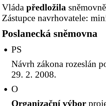
Vláda
předložila
sněmovně 
Zástupce navrhovatele: mini
Poslanecká sněmovna
PS
Návrh zákona rozeslán p
29. 2. 2008.
O
Organizační výbor
proj