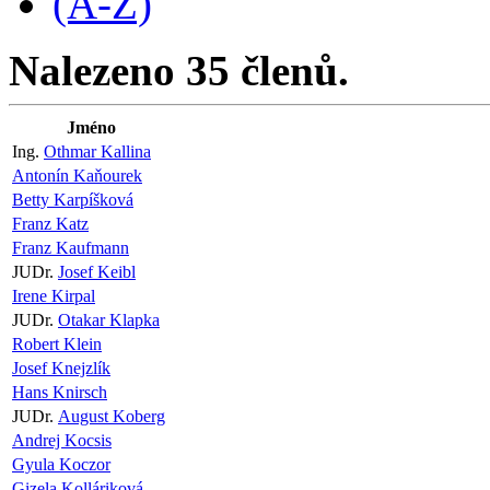
(A-Z)
Nalezeno 35 členů.
Jméno
Ing.
Othmar Kallina
Antonín Kaňourek
Betty Karpíšková
Franz Katz
Franz Kaufmann
JUDr.
Josef Keibl
Irene Kirpal
JUDr.
Otakar Klapka
Robert Klein
Josef Knejzlík
Hans Knirsch
JUDr.
August Koberg
Andrej Kocsis
Gyula Koczor
Gizela Kolláriková