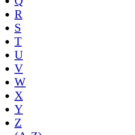
Q
R
S
T
U
V
W
X
Y
Z