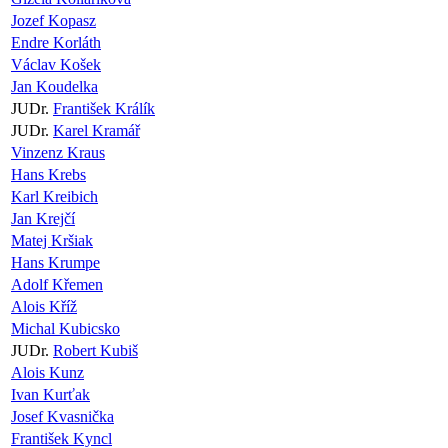
Jozef Kopasz
Endre Korláth
Václav Košek
Jan Koudelka
JUDr.
František Králík
JUDr.
Karel Kramář
Vinzenz Kraus
Hans Krebs
Karl Kreibich
Jan Krejčí
Matej Kršiak
Hans Krumpe
Adolf Křemen
Alois Kříž
Michal Kubicsko
JUDr.
Robert Kubiš
Alois Kunz
Ivan Kurťak
Josef Kvasnička
František Kyncl