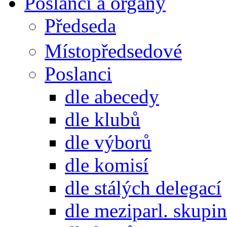
Poslanci a orgány
Předseda
Místopředsedové
Poslanci
dle abecedy
dle klubů
dle výborů
dle komisí
dle stálých delegací
dle meziparl. skupin