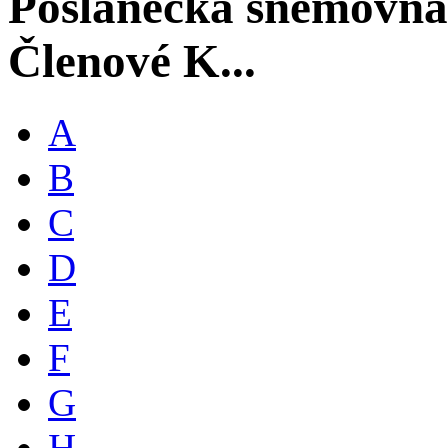
Poslanecká sněmovna
Členové K...
A
B
C
D
E
F
G
H