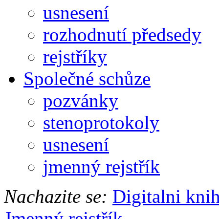
usnesení
rozhodnutí předsedy
rejstříky
Společné schůze
pozvánky
stenoprotokoly
usnesení
jmenný rejstřík
Nachazite se:
Digitalni kni
Jmenný rejstřík