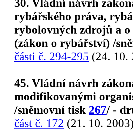
30. Vládní návrh zákon
rybářského práva, rybá
rybolovných zdrojů a o
(zákon o rybářství) /sn
části č. 294-295
(24. 10.
45. Vládní návrh zákon
modifikovanými organi
/sněmovní tisk
267
/ - d
část č. 172
(21. 10. 2003