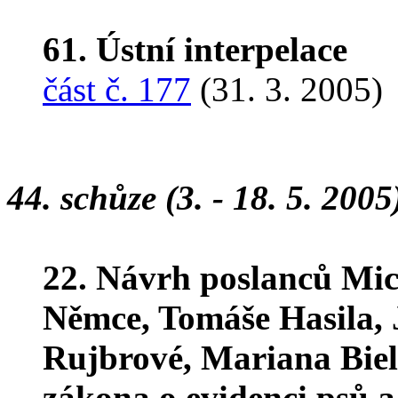
61. Ústní interpelace
část č. 177
(31. 3. 2005)
44. schůze (3. - 18. 5. 2005
22. Návrh poslanců Mic
Němce, Tomáše Hasila, J
Rujbrové, Mariana Biel
zákona o evidenci psů 