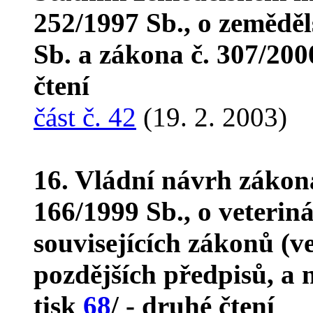
252/1997 Sb., o zeměděl
Sb. a zákona č. 307/200
čtení
část č. 42
(19. 2. 2003)
16. Vládní návrh zákon
166/1999 Sb., o veterin
souvisejících zákonů (v
pozdějších předpisů, a 
tisk
68
/ - druhé čtení