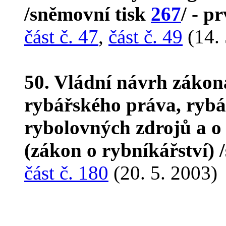
/sněmovní tisk
267
/ - p
část č. 47
,
část č. 49
(14. 
50. Vládní návrh zákon
rybářského práva, rybá
rybolovných zdrojů a o
(zákon o rybníkářství) 
část č. 180
(20. 5. 2003)