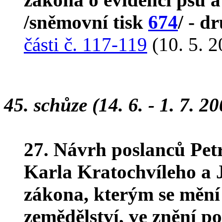
/sněmovní tisk
674
/ - d
části č. 117-119
(10. 5. 2
45. schůze (14. 6. - 1. 7. 2
27. Návrh poslanců Pet
Karla Kratochvíleho a 
zákona, kterým se mění 
zemědělství, ve znění po