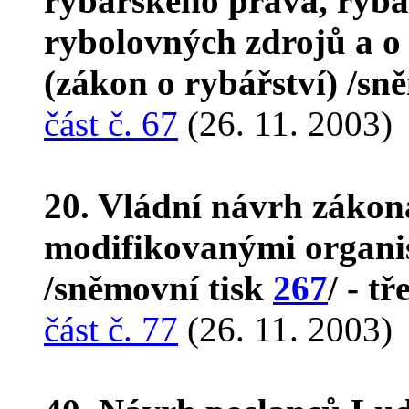
rybářského práva, rybá
rybolovných zdrojů a o
(zákon o rybářství) /sn
část č. 67
(26. 11. 2003)
20. Vládní návrh zákon
modifikovanými organi
/sněmovní tisk
267
/ - tř
část č. 77
(26. 11. 2003)