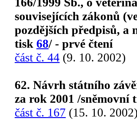
166/1999 Sb., o veterin
souvisejících zákonů (v
pozdějších předpisů, a 
tisk
68
/ - prvé čtení
část č. 44
(9. 10. 2002)
62. Návrh státního záv
za rok 2001 /sněmovní 
část č. 167
(15. 10. 2002