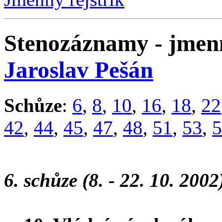
Stenozáznamy - jmenn
Jaroslav Pešán
Schůze
:
6
,
8
,
10
,
16
,
18
,
22
42
,
44
,
45
,
47
,
48
,
51
,
53
,
5
6. schůze (8. - 22. 10. 2002