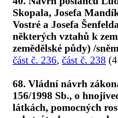
40. Návrh poslanců Lu
Skopala, Josefa Mandík
Vostré a Josefa Šenfel
některých vztahů k zem
zemědělské půdy) /sněm
část č. 236
,
část č. 238
(4
68. Vládní návrh zákon
156/1998 Sb., o hnojiv
látkách, pomocných ros