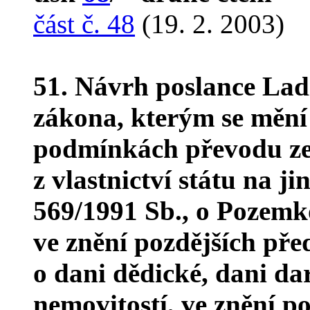
část č. 48
(19. 2. 2003)
51. Návrh poslance Lad
zákona, kterým se mění 
podmínkách převodu ze
z vlastnictví státu na j
569/1991 Sb., o Pozemk
ve znění pozdějších pře
o dani dědické, dani da
nemovitostí, ve znění po