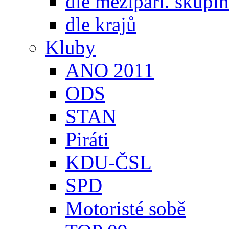
dle meziparl. skupin
dle krajů
Kluby
ANO 2011
ODS
STAN
Piráti
KDU-ČSL
SPD
Motoristé sobě