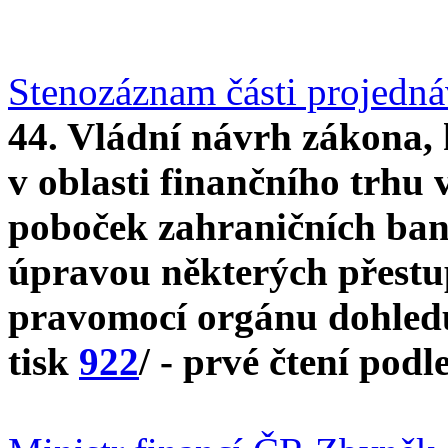
Stenozáznam části projedn
44. Vládní návrh zákona,
v oblasti finančního trhu 
poboček zahraničních bank
úpravou některých přestup
pravomocí orgánu dohledu 
tisk
922
/ - prvé čtení podl