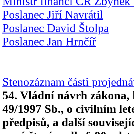
Ministr financí ČR Zbyněk 
Poslanec Jiří Navrátil
Poslanec David Štolpa
Poslanec Jan Hrnčíř
Stenozáznam části projedn
54. Vládní návrh zákona, 
49/1997 Sb., o civilním let
předpisů, a další souvisej