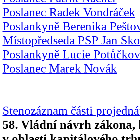
Poslanec Radek Vondráček
Poslankyně Berenika Pešto
Místopředseda PSP Jan Sk
Poslankyně Lucie Potůčko
Poslanec Marek Novák
Stenozáznam části projedn
58. Vládní návrh zákona,
v oblasti kapitálového trhu