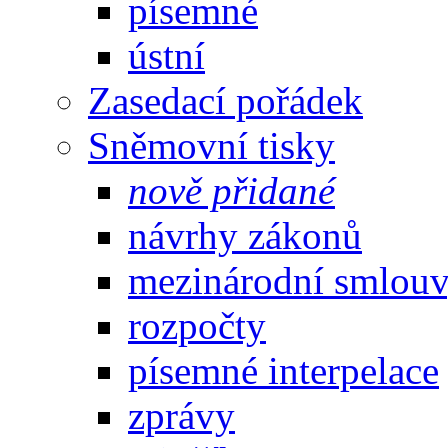
písemné
ústní
Zasedací pořádek
Sněmovní tisky
nově přidané
návrhy zákonů
mezinárodní smlou
rozpočty
písemné interpelace
zprávy