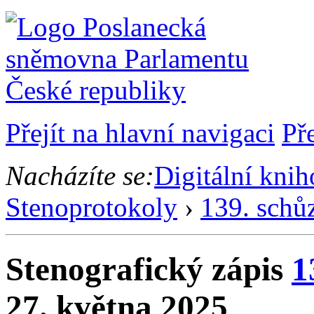
Přejít na hlavní navigaci
Př
Nacházíte se:
Digitální kni
Stenoprotokoly
›
139. schů
Stenografický zápis
1
27. května 2025