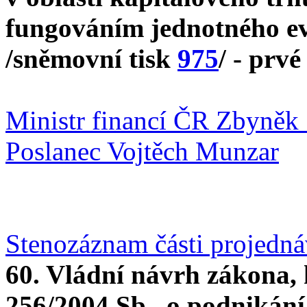
fungováním jednotného ev
/sněmovní tisk
975
/ - prvé
Ministr financí ČR Zbyněk 
Poslanec Vojtěch Munzar
Stenozáznam části projedn
60. Vládní návrh zákona, 
256/2004 Sb., o podnikání