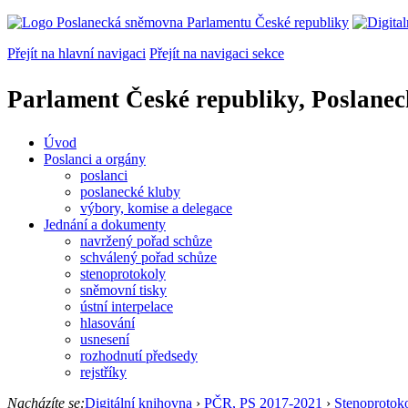
Přejít na hlavní navigaci
Přejít na navigaci sekce
Parlament České republiky, Poslane
Úvod
Poslanci a orgány
poslanci
poslanecké kluby
výbory, komise a delegace
Jednání a dokumenty
navržený pořad schůze
schválený pořad schůze
stenoprotokoly
sněmovní tisky
ústní interpelace
hlasování
usnesení
rozhodnutí předsedy
rejstříky
Nacházíte se:
Digitální knihovna
›
PČR, PS 2017-2021
›
Stenoprotok