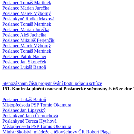
Poslanec Tomáš Martínek
Poslanec Marian Jurečka
Poslanec Marek Výborný
Poslankyně Radka Maxová
Poslanec Tomáš Martínek
Poslanec Marian Jurečka
Poslanec Aleš Juchelka
Poslanec Mikuláš Ferjenčík
Poslanec Marek Výborný
Poslanec Tomáš Martínek
Poslanec Patrik Nacher
Poslanec Jan Skopeček
Poslanec Lukáš Bartoň
Stenozáznam části projednávání bodu pořadu schůze
151. Kontrola plnění usnesení Poslanecké sněmovny č. 66 ze dne 19
Poslanec Lukáš Bartoň
Místopředseda PSP Tomio Okamura
Poslanec Jan Lipavský
Poslankyně Jana Černochová
Poslankyně Tereza Hyťhová
Místopředseda PSP Tomio Okamura
Ministr školství, mládeže a tělovýchovy ČR Robert Plaga