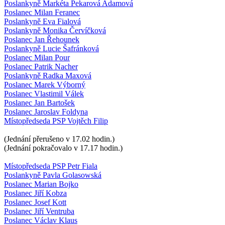
Poslankyně Markéta Pekarová Adamová
Poslanec Milan Feranec
Poslankyně Eva Fialová
Poslankyně Monika Červíčková
Poslanec Jan Řehounek
Poslankyně Lucie Šafránková
Poslanec Milan Pour
Poslanec Patrik Nacher
Poslankyně Radka Maxová
Poslanec Marek Výborný
Poslanec Vlastimil Válek
Poslanec Jan Bartošek
Poslanec Jaroslav Foldyna
Místopředseda PSP Vojtěch Filip
(Jednání přerušeno v 17.02 hodin.)
(Jednání pokračovalo v 17.17 hodin.)
Místopředseda PSP Petr Fiala
Poslankyně Pavla Golasowská
Poslanec Marian Bojko
Poslanec Jiří Kobza
Poslanec Josef Kott
Poslanec Jiří Ventruba
Poslanec Václav Klaus