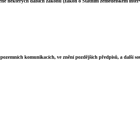
ně některých dalších zákonů (zákon o Státním zemědělském interv
 pozemních komunikacích, ve znění pozdějších předpisů, a další so