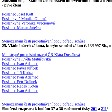
256/2000 Sb., o Státním zemědělském intervenčním fondu a o změ
- prvé čtení
Poslanec Josef Kott
Poslankyně Monika Oborná
Poslankyně Veronika Vrecionová
Poslanec Marian Jurečka
Stenozáznam části projednávání bodu pořadu schůze
25. Vládní návrh zákona, kterým se mění zákon č. 13/1997 Sb., o
Ministryně pro místní rozvoj ČR Klára Dostálová
Poslankyně Květa Matušovská
Poslanec Ivan Adamec
Poslanec Pavel Juříček
Poslanec Jiří Kobza
Poslanec Ivan Adamec
Poslanec Petr Dolínek
Poslanec Radek Koten
Poslanec Ivan Adamec
Stenozáznam části projednávání bodu pořadu schůze
Sloučená rozprava k bodům 37 a 38 /sněmovní tisky
201
a
211
/