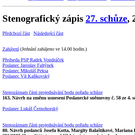
Stenografický zápis
27. schůze
,
Předchozí část
Následující část
Zahájení
(Jednání zahájeno ve 14.00 hodin.)
Předseda PSP Radek Vondráček
Poslanec Jaroslav Faltýnek
Poslanec Mikuláš Peksa
Poslanec Vít Kaňkovský
Stenozáznam části projednávání bodu pořadu schůze
163. Návrh na změnu usnesení Poslanecké sněmovny č. 58 ze 4. 
Poslanec Lukáš Černohorský
Stenozáznam části projednávání bodu pořadu schůze
80. Návrh poslanců Josefa Kotta, Margity Balaštíkové, Mariana B