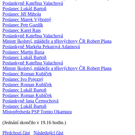
Poslankyně Kateřina Valachová
Poslanec Lukáš Bartoň
Poslanec Jiří Mihola
Poslanec Marek Výborný
Poslanec Petr Gazdík
Poslanec Karel Rais
Poslankyně Kateřina Valachová
Ministr školství, mládeže a tělovýchovy ČR Robert Plaga
Poslankyně Markéta Pekarová Adamová
Poslanec Martin Baxa
Poslanec Lukáš Bartoň
Poslankyně Kateřina Valachová
Ministr školství, mládeže a tělovýchovy ČR Robert Plaga
Poslanec Roman Kubíček
Poslanec Ivo Pojezný
Poslanec Roman Kubíček
Poslanec Lukáš Bartoň
Poslanec Roman Kubíček
Poslankyně Jana Černochová
Poslanec Lukáš Bartoň
Místopředseda PSP Tomio Okamura
(Jednání skončilo v 19.16 hodin.)
Předchozí část
Následující část