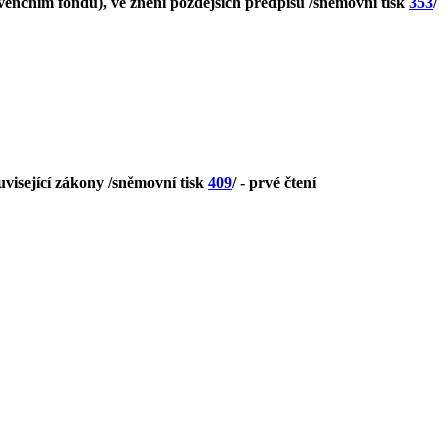
enčním fondu), ve znění pozdějších předpisů /sněmovní tisk
353
/
uvisející zákony /sněmovní tisk
409
/ - prvé čtení