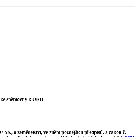
necké sněmovny k OKD
Sb., o zemědělství, ve znění pozdějších předpisů, a zákon č.