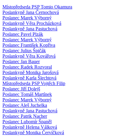
Místopředseda PSP Tomio Okamura
Poslankyně Jana Černochová
Poslanec Marek Výborný
Poslankyně Věra Procházková
Poslankyně Jana Pastuchová
Poslanec Pavel Plzák
Poslanec Marek Výborný
Poslanec František Kopřiva
Poslanec Julius Špičák
Poslankyně Věra Kovářová
Poslanec Jan Bauer
Poslanec Radek Rozvoral
Poslankyně Monika Jarošová
Poslankyně Karla Šlechtová
Místopředseda PSP Vojtěch Filip
Poslanec Jiří Dolejš
Poslanec Tomáš Martínek
Poslanec Marek Výborný
Poslanec Aleš Juchelka
Poslankyně Jana Pastuchová
Poslanec Patrik Nacher
Poslanec Lubomír Španěl
Poslankyně Helena Válková
Poslankyně Monika Červíčková