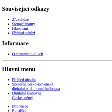
Související odkazy
27. schůze
Stenozáznamy
Hlasování
Přehled schůzí
Informace
O stenoprotokolech
Hlavní menu
Přehled obsahu
Společná česko-slovenská
digitální parlamentní knihovna
Digitální knihovna
České sněmy
Informace
Rejstříky