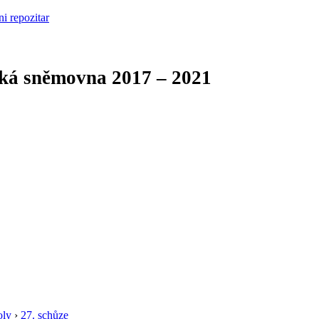
cká sněmovna
2017 – 2021
oly
›
27. schůze