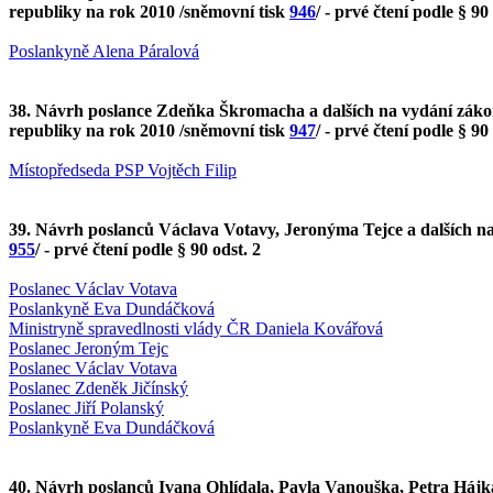
republiky na rok 2010 /sněmovní tisk
946
/ - prvé čtení podle § 90
Poslankyně Alena Páralová
38. Návrh poslance Zdeňka Škromacha a dalších na vydání zákona
republiky na rok 2010 /sněmovní tisk
947
/ - prvé čtení podle § 90
Místopředseda PSP Vojtěch Filip
39. Návrh poslanců Václava Votavy, Jeronýma Tejce a dalších na 
955
/ - prvé čtení podle § 90 odst. 2
Poslanec Václav Votava
Poslankyně Eva Dundáčková
Ministryně spravedlnosti vlády ČR Daniela Kovářová
Poslanec Jeroným Tejc
Poslanec Václav Votava
Poslanec Zdeněk Jičínský
Poslanec Jiří Polanský
Poslankyně Eva Dundáčková
40. Návrh poslanců Ivana Ohlídala, Pavla Vanouška, Petra Hájk