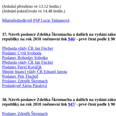
(Jednání přerušeno ve 13.12 hodin.)
(Jednání pokračovalo ve 14.48 hodin.)
Místopředsedkyně PSP Lucie Talmanová
37. Návrh poslance Zdeňka Škromacha a dalších na vydání zákona
republiky na rok 2010 /sněmovní tisk
946
/ - prvé čtení podle § 90
Předseda vlády ČR Jan Fischer
Poslanec Cyril Svoboda
Poslanec Bohuslav Sobotka
Předseda vlády ČR Jan Fischer
Poslanec Pavel Kováčik
Ministr financí vlády ČR Eduard Janota
Poslanec Petr Tluchoř
Poslanec Zdeněk Škromach
Poslankyně Alena Páralová
38. Návrh poslance Zdeňka Škromacha a dalších na vydání zákona
republiky na rok 2010 /sněmovní tisk
947
/ - prvé čtení podle § 90
Poslanec Zdeněk Škromach