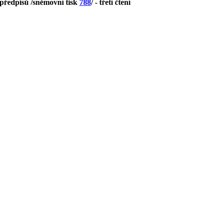
 předpisů /sněmovní tisk
788
/ - třetí čtení