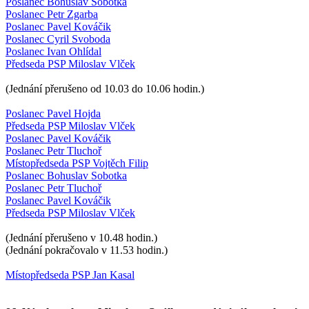
Poslanec Bohuslav Sobotka
Poslanec Petr Zgarba
Poslanec Pavel Kováčik
Poslanec Cyril Svoboda
Poslanec Ivan Ohlídal
Předseda PSP Miloslav Vlček
(Jednání přerušeno od 10.03 do 10.06 hodin.)
Poslanec Pavel Hojda
Předseda PSP Miloslav Vlček
Poslanec Pavel Kováčik
Poslanec Petr Tluchoř
Místopředseda PSP Vojtěch Filip
Poslanec Bohuslav Sobotka
Poslanec Petr Tluchoř
Poslanec Pavel Kováčik
Předseda PSP Miloslav Vlček
(Jednání přerušeno v 10.48 hodin.)
(Jednání pokračovalo v 11.53 hodin.)
Místopředseda PSP Jan Kasal