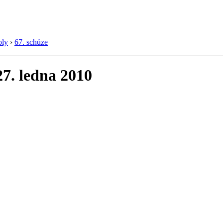
oly
›
67. schůze
 27. ledna 2010