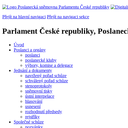
Přejít na hlavní navigaci
Přejít na navigaci sekce
Parlament České republiky, Poslane
Úvod
Poslanci a orgány
poslanci
poslanecké kluby
výbory, komise a delegace
Jednání a dokumenty
navržený pořad schůze
schválený pořad schůze
stenoprotokoly
sněmovní tisky
ústní interpelace
hlasování
usnesení
rozhodnutí předsedy
rejstříky
Společné schůze
pozvánky