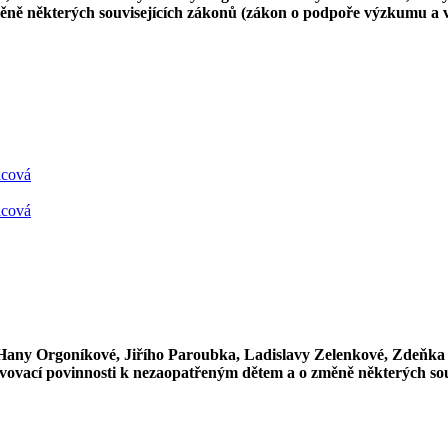
měně některých souvisejících zákonů (zákon o podpoře výzkumu a v
icová
icová
 Hany Orgoníkové, Jiřího Paroubka, Ladislavy Zelenkové, Zdeňka
vovací povinnosti k nezaopatřeným dětem a o změně některých sou