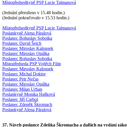
Místopředsedkyně PSP Lucie Talmanová
(Jednání přerušeno v 15.48 hodin.)
(Jednání pokračovalo v 15.53 hodin.)
Místopředsedkyně PSP Lucie Talmanová
Poslankyně Alena Páralová
Poslanec Bohuslav Sobotka
Poslanec David Šeich
Poslanec Miroslav Kalousek
Poslanec Miroslav Opálka
Poslanec Bohuslav Sobotka
Místopředseda PSP Vojtěch Filip
Poslanec Miroslav Kalousek
Poslanec Michal Doktor
Poslanec Petr Nečas
Poslanec Miroslav Opálka
Poslanec Milan Urban
Poslankyně Monika Hašková
Poslanec Jiří Carbol
Poslanec Zdeněk Škromach
Poslankyně Alena Páralová
37. Návrh poslance Zdeňka Škromacha a dalších na vydání zákona