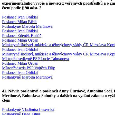
experimentálního vývoje a inovací z veřejných prostředků a o z
čtení podle § 90 odst. 2
Poslanec Ivan Ohlídal
Poslanec Milan Bičík
Poslankyně Marcela Mertinová
Poslanec Ivan Ohlídal
Poslanec Zdeněk Boháč
Poslanec Milan Urban
Ministryně školství, mládeže a tělovýchovy vlády ČR Miroslava Kop
Poslanec Ivan Ohlídal
Ministryně školství, mládeže a tělovýchovy vlády ČR Miroslava Kop
Místopředsedkyně PSP Lucie Talmanová
Poslanec Milan Urban
Místopředseda PSP Vojtěch Filip
Poslanec Ivan Ohlídal
Poslankyně Marcela Mertinová
41. Návrh poslankyň a poslanců Anny Čurdové, Antonína Sedi,
Mertinové, Bohuslava Sobotky a dalších na vydání zákona o vyži
čtení
Poslankyně Vladimíra Lesenská
Poslankyně Dana Filipi