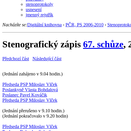
stenoprotokoly
usnesení
jmenný rejstřík
Nacházíte se:
Digitální knihovna
›
PČR, PS 2006-2010
›
Stenoprotok
Stenografický zápis
67. schůze
,
Předchozí část
Následující část
(Jednání zahájeno v 9.04 hodin.)
Předseda PSP Miloslav Vlček
Poslankyně Vlasta Bohdalová
Poslanec Pavel Kováčik
Předseda PSP Miloslav Vlček
(Jednání přerušeno v 9.10 hodin.)
(Jednání pokračovalo v 9.20 hodin)
Předseda PSP Miloslav Vlček