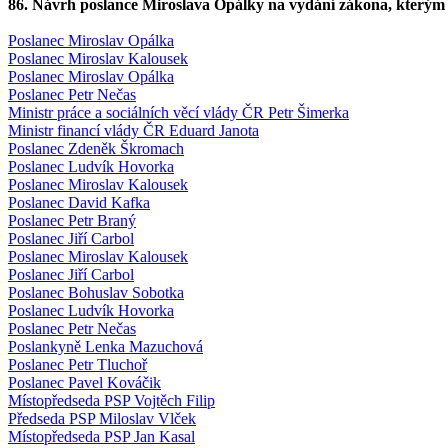
86. Návrh poslance Miroslava Opálky na vydání zákona, kterým s
Poslanec Miroslav Opálka
Poslanec Miroslav Kalousek
Poslanec Miroslav Opálka
Poslanec Petr Nečas
Ministr práce a sociálních věcí vlády ČR Petr Šimerka
Ministr financí vlády ČR Eduard Janota
Poslanec Zdeněk Škromach
Poslanec Ludvík Hovorka
Poslanec Miroslav Kalousek
Poslanec David Kafka
Poslanec Petr Braný
Poslanec Jiří Carbol
Poslanec Miroslav Kalousek
Poslanec Jiří Carbol
Poslanec Bohuslav Sobotka
Poslanec Ludvík Hovorka
Poslanec Petr Nečas
Poslankyně Lenka Mazuchová
Poslanec Petr Tluchoř
Poslanec Pavel Kováčik
Místopředseda PSP Vojtěch Filip
Předseda PSP Miloslav Vlček
Místopředseda PSP Jan Kasal