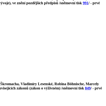
ývoje), ve znění pozdějších předpisů /sněmovní tisk
991
/ - prvé
 Škromacha, Vladimíry Lesenské, Robina Böhnische, Marcely
visejících zákonů (zákon o výživném) /sněmovní tisk
849
/ - prvé