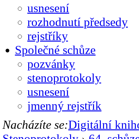
usnesení
rozhodnutí předsedy
rejstříky
Společné schůze
pozvánky
stenoprotokoly
usnesení
jmenný rejstřík
Nacházíte se:
Digitální kni
Stenoprotokoly
›
64. schůz