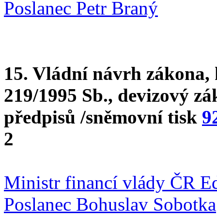
Poslanec Petr Braný
15. Vládní návrh zákona, 
219/1995 Sb., devizový zá
předpisů /sněmovní tisk
9
2
Ministr financí vlády ČR E
Poslanec Bohuslav Sobotka