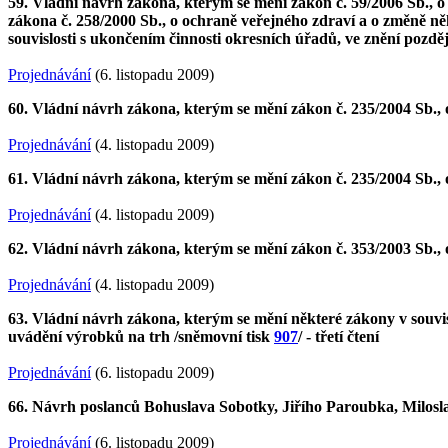
59. Vládní návrh zákona, kterým se mění zákon č. 59/2006 Sb.
zákona č. 258/2000 Sb., o ochraně veřejného zdraví a o změně ně
souvislosti s ukončením činnosti okresních úřadů, ve znění pozdě
Projednávání
(6. listopadu 2009)
60. Vládní návrh zákona, kterým se mění zákon č. 235/2004 Sb., 
Projednávání
(4. listopadu 2009)
61. Vládní návrh zákona, kterým se mění zákon č. 235/2004 Sb., 
Projednávání
(4. listopadu 2009)
62. Vládní návrh zákona, kterým se mění zákon č. 353/2003 Sb., 
Projednávání
(4. listopadu 2009)
63. Vládní návrh zákona, kterým se mění některé zákony v souvis
uvádění výrobků na trh /sněmovní tisk
907
/ - třetí čtení
Projednávání
(6. listopadu 2009)
66. Návrh poslanců Bohuslava Sobotky, Jiřího Paroubka, Milosl
Projednávání
(6. listopadu 2009)