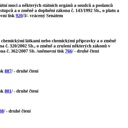
tátní moci a některých státních orgánů a soudců a poslanců
ástupců a o změně a doplnění zákona č. 143/1992 Sb., o platu a
vní tisk
920
/3/- vrácený Senátem
mi chemickými látkami nebo chemickými přípravky a o změně
ona č. 320/2002 Sb., o změně a zrušení některých zákonů v
ona č. 362/2007 Sb. /sněmovní tisk
766
/ - druhé čtení
isk
887
/ - druhé čtení
isk
801
/ - druhé čtení
88
/ - druhé čtení