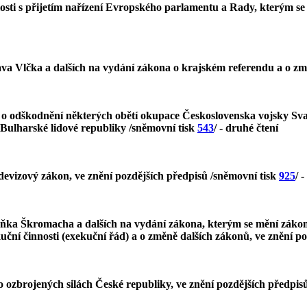
osti s přijetím nařízení Evropského parlamentu a Rady, kterým se 
ava Vlčka a dalších na vydání zákona o krajském referendu a o z
, o odškodnění některých obětí okupace Československa vojsky Sv
 Bulharské lidové republiky /sněmovní tisk
543
/ - druhé čtení
devizový zákon, ve znění pozdějších předpisů /sněmovní tisk
925
/ 
a Škromacha a dalších na vydání zákona, kterým se mění zákon č.
uční činnosti (exekuční řád) a o změně dalších zákonů, ve znění p
o ozbrojených silách České republiky, ve znění pozdějších předpis