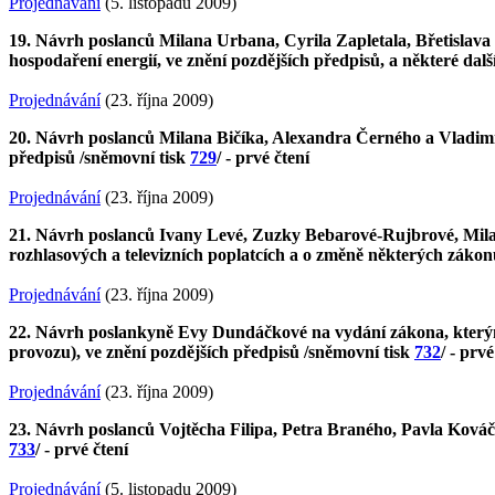
Projednávání
(5. listopadu 2009)
19. Návrh poslanců Milana Urbana, Cyrila Zapletala, Břetislava
hospodaření energií, ve znění pozdějších předpisů, a některé dal
Projednávání
(23. října 2009)
20. Návrh poslanců Milana Bičíka, Alexandra Černého a Vladimí
předpisů /sněmovní tisk
729
/ - prvé čtení
Projednávání
(23. října 2009)
21. Návrh poslanců Ivany Levé, Zuzky Bebarové-Rujbrové, Milana
rozhlasových a televizních poplatcích a o změně některých zákon
Projednávání
(23. října 2009)
22. Návrh poslankyně Evy Dundáčkové na vydání zákona, kterým
provozu), ve znění pozdějších předpisů /sněmovní tisk
732
/ - prvé
Projednávání
(23. října 2009)
23. Návrh poslanců Vojtěcha Filipa, Petra Braného, Pavla Kováč
733
/ - prvé čtení
Projednávání
(5. listopadu 2009)