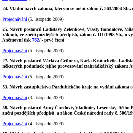
24. Vládní návrh zákona, kterým se mění zákon č. 563/2004 Sb.,
Projednávání
(5. listopadu 2009)
25. Návrh poslanců Ladislavy Zelenkové, Vlasty Bohdalové, Mila
zákonů, ve znění pozdějších předpisů, zákon č. 111/1998 Sb., o v
/sněmovní tisk
762
/ - prvé čtení
Projednávání
(5. listopadu 2009)
27. Návrh poslanců Václava Grünera, Karla Kratochvíle, Ladisla
některých podmínek jejího provozování (zahrádkářský zákon) /
Projednávání
(5. listopadu 2009)
53. Návrh zastupitelstva Pardubického kraje na vydání zákona o
Projednávání
(3. listopadu 2009)
58. Návrh poslanců Anny Čurdové, Vladimíry Lesenské, Jiřího Pa
znění pozdějších předpisů, a zákon České národní rady č. 586/199
Projednávání
(4. listopadu 2009)