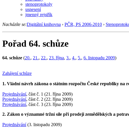
stenoprotokoly
usnesení
jmenný rejstřík
Nacházíte se:
Digitální knihovna
›
PČR, PS 2006-2010
›
Stenoprotok
Pořad 64. schůze
64. schůze
(
20.
,
21.
,
22.
,
23. října
,
3.
,
4.
,
5.
,
6. listopadu 2009
)
Zahájení schůze
1. Vládní návrh zákona o státním rozpočtu České republiky na r
Projednávání
, část č. 1 (21. října 2009)
Projednávání
, část č. 2 (22. října 2009)
Projednávání
, část č. 3 (23. října 2009)
2. Zákon o významné tržní síle při prodeji zemědělských a potra
Projednávání
(3. listopadu 2009)