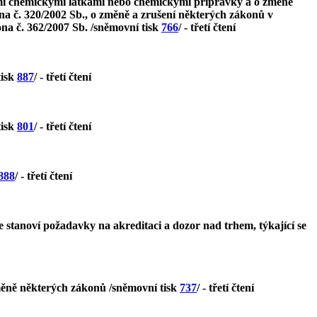
ými chemickými látkami nebo chemickými přípravky a o změně
ona č. 320/2002 Sb., o změně a zrušení některých zákonů v
ona č. 362/2007 Sb. /sněmovní tisk
766
/ - třetí čtení
tisk
887
/ - třetí čtení
tisk
801
/ - třetí čtení
888
/ - třetí čtení
 stanoví požadavky na akreditaci a dozor nad trhem, týkající se
měně některých zákonů /sněmovní tisk
737
/ - třetí čtení