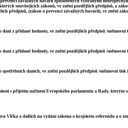
, o prevenci závažných havárií způsobených vybranými nebezpečn
kterých souvisejících zákonů, ve znění pozdějších předpisů, a zák
jších předpisů, (zákon o prevenci závažných havárií), ve znění zák
o dani z přidané hodnoty, ve znění pozdějších předpisů /sněmovní 
o dani z přidané hodnoty, ve znění pozdějších předpisů /sněmovní 
o spotřebních daních, ve znění pozdějších předpisů /sněmovní tisk
losti s přijetím nařízení Evropského parlamentu a Rady, kterým se
ava Vlčka a dalších na vydání zákona o krajském referendu a o z