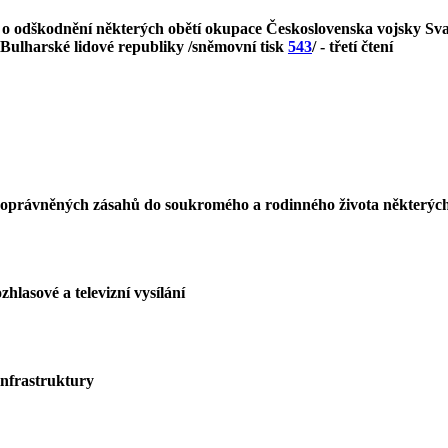
, o odškodnění některých obětí okupace Československa vojsky Sv
 Bulharské lidové republiky /sněmovní tisk
543
/ - třetí čtení
 neoprávněných zásahů do soukromého a rodinného života některý
lasové a televizní vysílání
infrastruktury