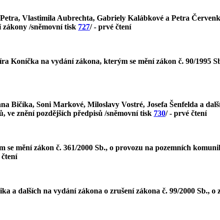
 Petra, Vlastimila Aubrechta, Gabriely Kalábkové a Petra Červenk
ší zákony /sněmovní tisk
727
/ - prvé čtení
ra Koníčka na vydání zákona, kterým se mění zákon č. 90/1995 Sb
 Bičíka, Soni Markové, Miloslavy Vostré, Josefa Šenfelda a další
ů, ve znění pozdějších předpisů /sněmovní tisk
730
/ - prvé čtení
 se mění zákon č. 361/2000 Sb., o provozu na pozemních komunik
 čtení
ika a dalších na vydání zákona o zrušení zákona č. 99/2000 Sb., 