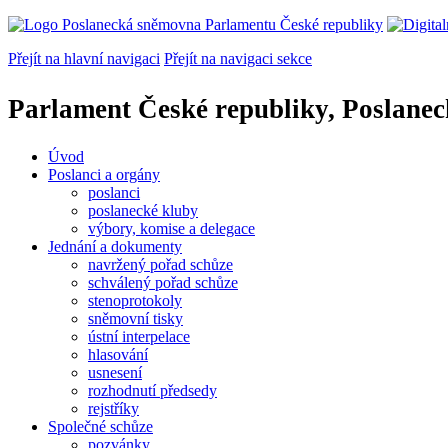
Přejít na hlavní navigaci
Přejít na navigaci sekce
Parlament České republiky, Poslane
Úvod
Poslanci a orgány
poslanci
poslanecké kluby
výbory, komise a delegace
Jednání a dokumenty
navržený pořad schůze
schválený pořad schůze
stenoprotokoly
sněmovní tisky
ústní interpelace
hlasování
usnesení
rozhodnutí předsedy
rejstříky
Společné schůze
pozvánky