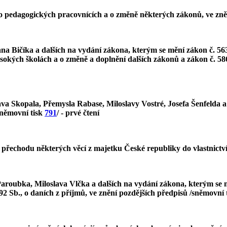
 o pedagogických pracovnících a o změně některých zákonů, ve zně
na Bičíka a dalších na vydání zákona, kterým se mění zákon č. 56
ysokých školách a o změně a doplnění dalších zákonů a zákon č. 58
va Skopala, Přemysla Rabase, Miloslavy Vostré, Josefa Šenfelda a
sněmovní tisk
791
/ - prvé čtení
 přechodu některých věcí z majetku České republiky do vlastnictv
roubka, Miloslava Vlčka a dalších na vydání zákona, kterým se mě
2 Sb., o daních z příjmů, ve znění pozdějších předpisů /sněmovní 