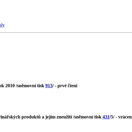
oly
ok 2010 /sněmovní tisk
913
/ - prvé čtení
vinářských produktů a jejím zneužití /sněmovní tisk
431
/5/ - vráce