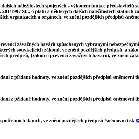
 dalších náležitostech spojených s výkonem funkce představitelů s
201/1997 Sb., o platu a některých dalších náležitostech státních z
ších organizacích a orgánech, ve znění pozdějších předpisů /sněmo
 o prevenci závažných havárií způsobených vybranými nebezpečný
kterých souvisejících zákonů, ve znění pozdějších předpisů, a zák
jších předpisů, (zákon o prevenci závažných havárií), ve znění zák
 dani z přidané hodnoty, ve znění pozdějších předpisů /sněmovní t
 dani z přidané hodnoty, ve znění pozdějších předpisů /sněmovní t
 spotřebních daních, ve znění pozdějších předpisů /sněmovní tisk
8