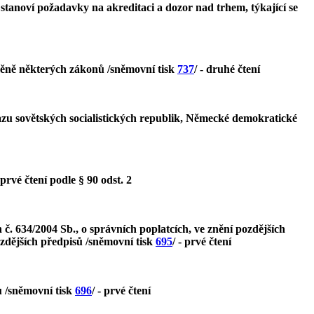
stanoví požadavky na akreditaci a dozor nad trhem, týkající se
měně některých zákonů /sněmovní tisk
737
/ - druhé čtení
azu sovětských socialistických republik, Německé demokratické
- prvé čtení podle § 90 odst. 2
 634/2004 Sb., o správních poplatcích, ve znění pozdějších
ozdějších předpisů /sněmovní tisk
695
/ - prvé čtení
ů /sněmovní tisk
696
/ - prvé čtení