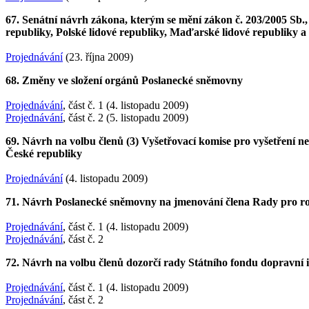
67. Senátní návrh zákona, kterým se mění zákon č. 203/2005 Sb.
republiky, Polské lidové republiky, Maďarské lidové republiky a
Projednávání
(23. října 2009)
68. Změny ve složení orgánů Poslanecké sněmovny
Projednávání
, část č. 1 (4. listopadu 2009)
Projednávání
, část č. 2 (5. listopadu 2009)
69. Návrh na volbu členů (3) Vyšetřovací komise pro vyšetření
České republiky
Projednávání
(4. listopadu 2009)
71. Návrh Poslanecké sněmovny na jmenování člena Rady pro rozh
Projednávání
, část č. 1 (4. listopadu 2009)
Projednávání
, část č. 2
72. Návrh na volbu členů dozorčí rady Státního fondu dopravní 
Projednávání
, část č. 1 (4. listopadu 2009)
Projednávání
, část č. 2