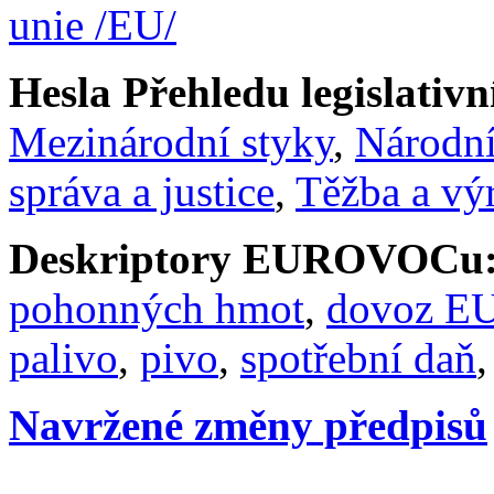
unie /EU/
Hesla Přehledu legislativní
Mezinárodní styky
,
Národní
správa a justice
,
Těžba a vý
Deskriptory EUROVOCu
pohonných hmot
,
dovoz E
palivo
,
pivo
,
spotřební daň
Navržené změny předpisů