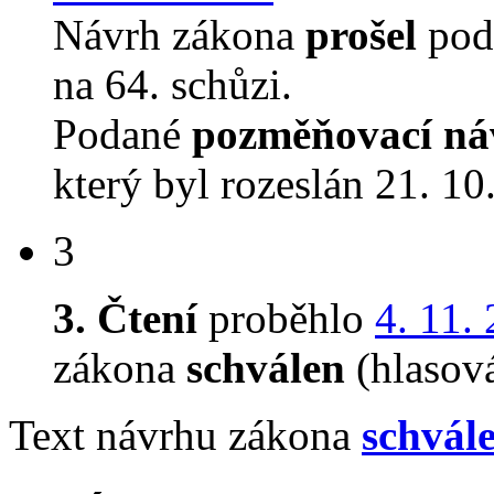
Návrh zákona
prošel
pod
na 64. schůzi.
Podané
pozměňovací ná
který byl rozeslán 21. 10
3
3. Čtení
proběhlo
4. 11.
zákona
schválen
(hlasov
Text návrhu zákona
schvál