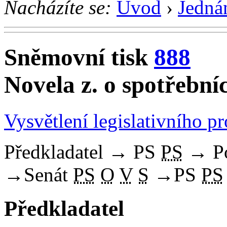
Nacházíte se:
Úvod
›
Jedná
Sněmovní tisk
888
Novela z. o spotřební
Vysvětlení legislativního p
Předkladatel
→
PS
PS
→
P
→
Senát
PS
O
V
S
→
PS
PS
Předkladatel