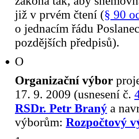
zákona tak, aby sněmovn
již v prvém čtení (
§ 90 o
o jednacím řádu Poslane
pozdějších předpisů).
O
Organizační výbor
proj
17. 9. 2009 (usnesení č.
RSDr. Petr Braný
a navr
výborům:
Rozpočtový v