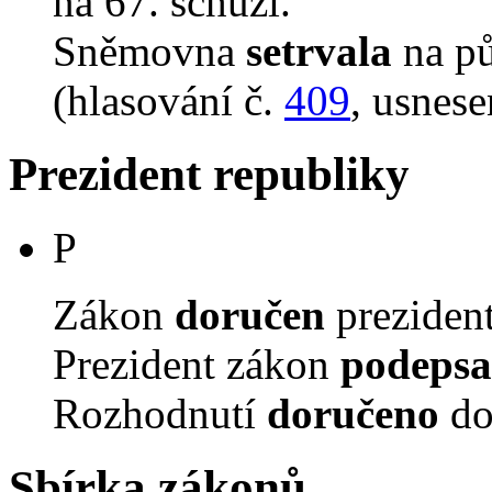
na 67. schůzi.
Sněmovna
setrvala
na p
(hlasování č.
409
, usnese
Prezident republiky
P
Zákon
doručen
prezident
Prezident zákon
podepsa
Rozhodnutí
doručeno
do
Sbírka zákonů