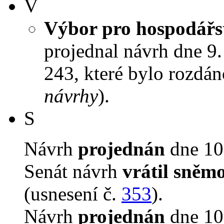
V
Výbor pro hospodářst
projednal návrh dne 9. 
243, které bylo rozdán
návrhy
).
S
Návrh
projednán
dne 10.
Senát návrh
vrátil sněm
(usnesení č.
353
).
Návrh
projednán
dne 10.