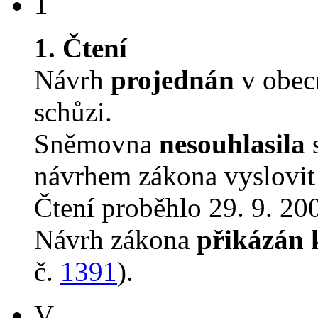
1
1. Čtení
Návrh
projednán
v obec
schůzi.
Sněmovna
nesouhlasila
s
návrhem zákona vyslovit 
Čtení proběhlo 29. 9. 200
Návrh zákona
přikázán 
č.
1391
).
V