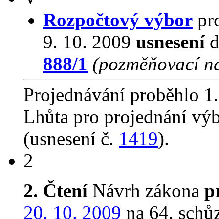
Rozpočtový výbor
pro
9. 10. 2009
usnesení
d
888/1
(pozměňovací n
Projednávání proběhlo 1.
Lhůta pro projednání vý
(usnesení č.
1419
).
2
2. Čtení
Návrh zákona
p
20. 10. 2009
na 64. schůz