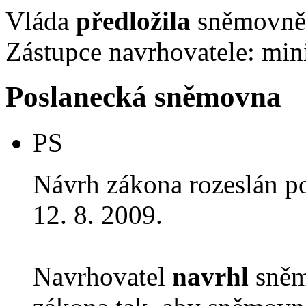
Vláda
předložila
sněmovně 
Zástupce navrhovatele: mini
Poslanecká sněmovna
PS
Návrh zákona rozeslán p
12. 8. 2009.
Navrhovatel
navrhl
sněm