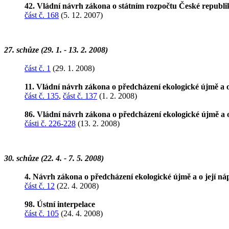
42. Vládní návrh zákona o státním rozpočtu České republi
část č. 168
(5. 12. 2007)
27. schůze (29. 1. - 13. 2. 2008)
část č. 1
(29. 1. 2008)
11. Vládní návrh zákona o předcházení ekologické újmě a 
část č. 135
,
část č. 137
(1. 2. 2008)
86. Vládní návrh zákona o předcházení ekologické újmě a 
části č. 226-228
(13. 2. 2008)
30. schůze (22. 4. - 7. 5. 2008)
4. Návrh zákona o předcházení ekologické újmě a o její n
část č. 12
(22. 4. 2008)
98. Ústní interpelace
část č. 105
(24. 4. 2008)