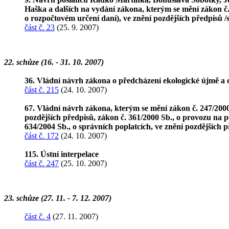
Haška a dalších na vydání zákona, kterým se mění zákon 
o rozpočtovém určení daní), ve znění pozdějších předpisů 
část č. 23
(25. 9. 2007)
22. schůze (16. - 31. 10. 2007)
36. Vládní návrh zákona o předcházení ekologické újmě a 
část č. 215
(24. 10. 2007)
67. Vládní návrh zákona, kterým se mění zákon č. 247/2000
pozdějších předpisů, zákon č. 361/2000 Sb., o provozu na 
634/2004 Sb., o správních poplatcích, ve znění pozdějších 
část č. 172
(24. 10. 2007)
115. Ústní interpelace
část č. 247
(25. 10. 2007)
23. schůze (27. 11. - 7. 12. 2007)
část č. 4
(27. 11. 2007)