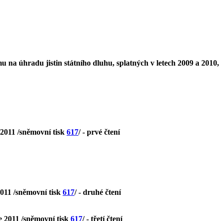
na úhradu jistin státního dluhu, splatných v letech 2009 a 2010,
 2011 /sněmovní tisk
617
/ - prvé čtení
2011 /sněmovní tisk
617
/ - druhé čtení
e 2011 /sněmovní tisk
617
/ - třetí čtení