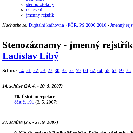
stenoprotokoly
usnesení
jmenný rejstřík
Nachazite se:
Digitalni knihovna
›
PČR, PS 2006-2010
›
Jmenný rejst
Stenozáznamy - jmenný rejstřík
Ladislav Libý
Schůze
:
14
,
21
,
22
,
23
,
27
,
30
,
32
,
52
,
59
,
60
,
62
,
64
,
66
,
67
,
69
,
75
,
14. schůze (24. 4. - 10. 5. 2007)
76. Ústní interpelace
část č. 191
(3. 5. 2007)
21. schůze (25. - 27. 9. 2007)
9. Návrh poslanců Radko Martínka, Bohuslava Sobotky, Jo