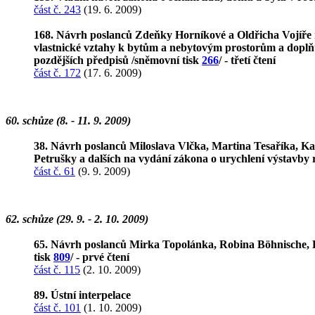
část č. 243
(19. 6. 2009)
168. Návrh poslanců Zdeňky Horníkové a Oldřicha Vojíře n
vlastnické vztahy k bytům a nebytovým prostorům a doplňují
pozdějších předpisů /sněmovní tisk
266
/ - třetí čtení
část č. 172
(17. 6. 2009)
60. schůze (8. - 11. 9. 2009)
38. Návrh poslanců Miloslava Vlčka, Martina Tesaříka, K
Petrušky a dalších na vydání zákona o urychlení výstavby
část č. 61
(9. 9. 2009)
62. schůze (29. 9. - 2. 10. 2009)
65. Návrh poslanců Mirka Topolánka, Robina Böhnische, Pe
tisk
809
/ - prvé čtení
část č. 115
(2. 10. 2009)
89. Ústní interpelace
část č. 101
(1. 10. 2009)