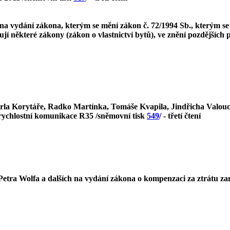
a vydání zákona, kterým se mění zákon č. 72/1994 Sb., kterým se
 některé zákony (zákon o vlastnictví bytů), ve znění pozdějších p
arla Korytáře, Radko Martínka, Tomáše Kvapila, Jindřicha Valouc
 rychlostní komunikace R35 /sněmovní tisk
549
/ - třetí čtení
tra Wolfa a dalších na vydání zákona o kompenzaci za ztrátu zam