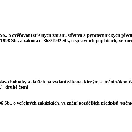
b., o ověřování střelných zbraní, střeliva a pyrotechnických před
3/1998 Sb., a zákona č. 368/1992 Sb., o správních poplatcích, ve zn
ava Sobotky a dalších na vydání zákona, kterým se mění zákon č. 
2
/ - druhé čtení
6 Sb., o veřejných zakázkách, ve znění pozdějších předpisů /sněm