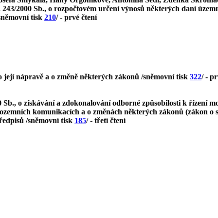
č. 243/2000 Sb., o rozpočtovém určení výnosů některých daní ú
/sněmovní tisk
210
/ - prvé čtení
o její nápravě a o změně některých zákonů /sněmovní tisk
322
/ - p
 Sb., o získávání a zdokonalování odborné způsobilosti k řízení 
pozemních komunikacích a o změnách některých zákonů (zákon o sil
předpisů /sněmovní tisk
185
/ - třetí čtení