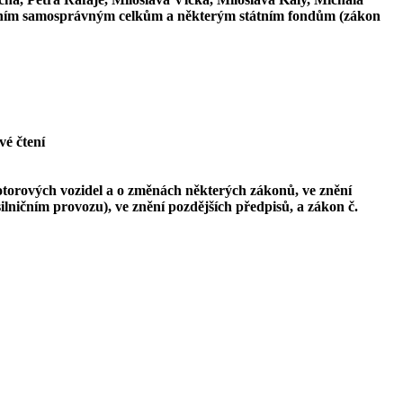
zemním samosprávným celkům a některým státním fondům (zákon
rvé čtení
motorových vozidel a o změnách některých zákonů, ve znění
ničním provozu), ve znění pozdějších předpisů, a zákon č.