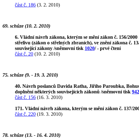
část č. 186
(3. 2. 2010)
69. schůze (10. 2. 2010)
6. Vládní návrh zákona, kterým se mění zákon č. 156/2000 S
střelivu (zákon o střelných zbraních), ve znění zákona č. 1
související zákony /sněmovní tisk
1020
/ - prvé čtení
část č. 20
(10. 2. 2010)
75. schůze (9. - 19. 3. 2010)
40. Návrh poslanců Davida Ratha, Jiřího Paroubka, Bohusl
doplnění některých souvisejících zákonů /sněmovní tisk
94
část č. 156
(16. 3. 2010)
171. Vládní návrh zákona, kterým se mění zákon č. 137/200
část č. 220
(19. 3. 2010)
78. schůze (13. - 16. 4. 2010)