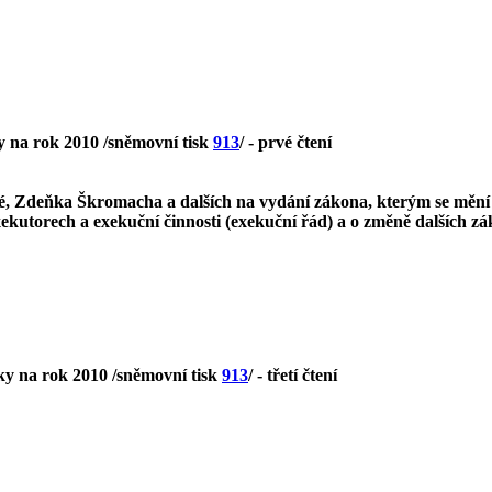
y na rok 2010 /sněmovní tisk
913
/ - prvé čtení
Zdeňka Škromacha a dalších na vydání zákona, kterým se mění zá
xekutorech a exekuční činnosti (exekuční řád) a o změně dalších z
ky na rok 2010 /sněmovní tisk
913
/ - třetí čtení