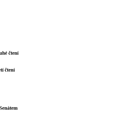
ruhé čtení
etí čtení
ý Senátem