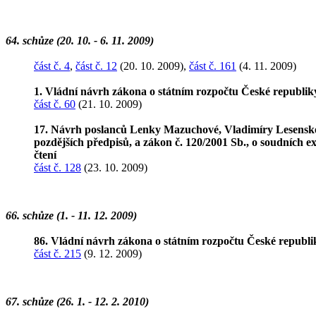
64. schůze (20. 10. - 6. 11. 2009)
část č. 4
,
část č. 12
(20. 10. 2009),
část č. 161
(4. 11. 2009)
1. Vládní návrh zákona o státním rozpočtu České republik
část č. 60
(21. 10. 2009)
17. Návrh poslanců Lenky Mazuchové, Vladimíry Lesenské, 
pozdějších předpisů, a zákon č. 120/2001 Sb., o soudních e
čtení
část č. 128
(23. 10. 2009)
66. schůze (1. - 11. 12. 2009)
86. Vládní návrh zákona o státním rozpočtu České republi
část č. 215
(9. 12. 2009)
67. schůze (26. 1. - 12. 2. 2010)