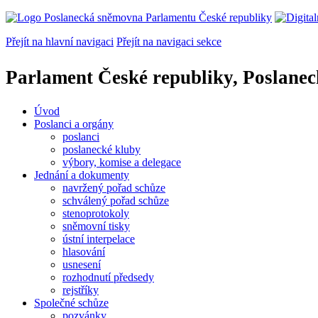
Přejít na hlavní navigaci
Přejít na navigaci sekce
Parlament České republiky, Poslane
Úvod
Poslanci a orgány
poslanci
poslanecké kluby
výbory, komise a delegace
Jednání a dokumenty
navržený pořad schůze
schválený pořad schůze
stenoprotokoly
sněmovní tisky
ústní interpelace
hlasování
usnesení
rozhodnutí předsedy
rejstříky
Společné schůze
pozvánky