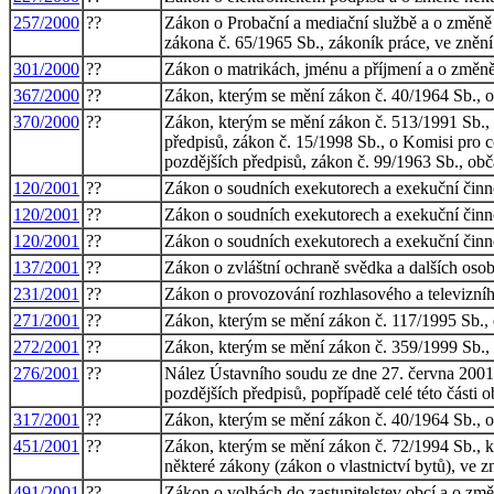
257/2000
??
Zákon o Probační a mediační službě a o změně z
zákona č. 65/1965 Sb., zákoník práce, ve znění
301/2000
??
Zákon o matrikách, jménu a příjmení a o změně
367/2000
??
Zákon, kterým se mění zákon č. 40/1964 Sb., o
370/2000
??
Zákon, kterým se mění zákon č. 513/1991 Sb., o
předpisů, zákon č. 15/1998 Sb., o Komisi pro c
pozdějších předpisů, zákon č. 99/1963 Sb., obč
120/2001
??
Zákon o soudních exekutorech a exekuční činno
120/2001
??
Zákon o soudních exekutorech a exekuční činno
120/2001
??
Zákon o soudních exekutorech a exekuční činno
137/2001
??
Zákon o zvláštní ochraně svědka a dalších osob
231/2001
??
Zákon o provozování rozhlasového a televizníh
271/2001
??
Zákon, kterým se mění zákon č. 117/1995 Sb., o
272/2001
??
Zákon, kterým se mění zákon č. 359/1999 Sb., o
276/2001
??
Nález Ústavního soudu ze dne 27. června 2001 v
pozdějších předpisů, popřípadě celé této části
317/2001
??
Zákon, kterým se mění zákon č. 40/1964 Sb., o
451/2001
??
Zákon, kterým se mění zákon č. 72/1994 Sb., k
některé zákony (zákon o vlastnictví bytů), ve z
491/2001
??
Zákon o volbách do zastupitelstev obcí a o zm