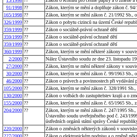
15/1998
??
Zákon o Komisi pro cenné papíry a o změně a 
91/1998
??
Zákon, kterým se mění a doplňuje zákon č. 94/1
165/1998
??
Zákon, kterým se mění zákon č. 21/1992 Sb., o
326/1999
??
Zákon o pobytu cizinců na území České republ
359/1999
??
Zákon o sociálně-právní ochraně dětí
359/1999
??
Zákon o sociálně-právní ochraně dětí
359/1999
??
Zákon o sociálně-právní ochraně dětí
360/1999
??
Zákon, kterým se mění některé zákony v souvisl
2/2000
??
Nález Ústavního soudu ze dne 23. listopadu 199
27/2000
??
Zákon, kterým se mění některé zákony v souvisl
30/2000
??
Zákon, kterým se mění zákon č. 99/1963 Sb., ob
46/2000
??
Zákon o právech a povinnostech při vydávání p
105/2000
??
Zákon, kterým se mění zákon č. 328/1991 Sb., 
130/2000
??
Zákon o volbách do zastupitelstev krajů a o z
155/2000
??
Zákon, kterým se mění zákon č. 65/1965 Sb., zá
204/2000
??
Zákon, kterým se mění zákon č. 247/1995 Sb., 
Ústavního soudu uveřejněného pod č. 243/1999 S
ústředních orgánů státní správy České republik
220/2000
??
Zákon o změnách některých zákonů v souvislost
227/2000
??
Zákon o elektronickém podpisu a o změně někt