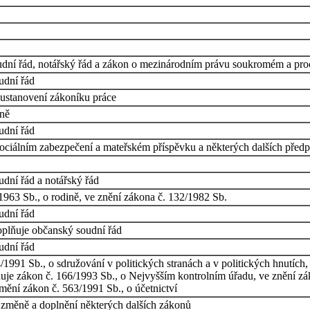
udní řád, notářský řád a zákon o mezinárodním právu soukromém a pr
udní řád
 ustanovení zákoníku práce
ině
udní řád
iálním zabezpečení a mateřském příspěvku a některých dalších předp
dní řád a notářský řád
1963 Sb., o rodině, ve znění zákona č. 132/1982 Sb.
udní řád
oplňuje občanský soudní řád
udní řád
1991 Sb., o sdružování v politických stranách a v politických hnutích
ňuje zákon č. 166/1993 Sb., o Nejvyšším kontrolním úřadu, ve znění z
mění zákon č. 563/1991 Sb., o účetnictví
o změně a doplnění některých dalších zákonů