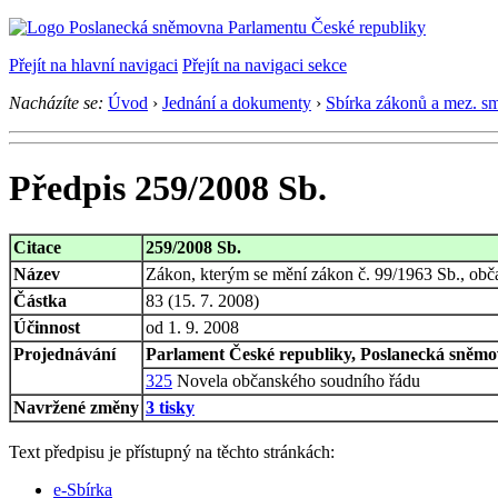
Přejít na hlavní navigaci
Přejít na navigaci sekce
Nacházíte se:
Úvod
›
Jednání a dokumenty
›
Sbírka zákonů a mez. s
Předpis 259/2008 Sb.
Citace
259/2008 Sb.
Název
Zákon, kterým se mění zákon č. 99/1963 Sb., obča
Částka
83 (15. 7. 2008)
Účinnost
od 1. 9. 2008
Projednávání
Parlament České republiky, Poslanecká sněmov
325
Novela občanského soudního řádu
Navržené změny
3 tisky
Text předpisu je přístupný na těchto stránkách:
e-Sbírka