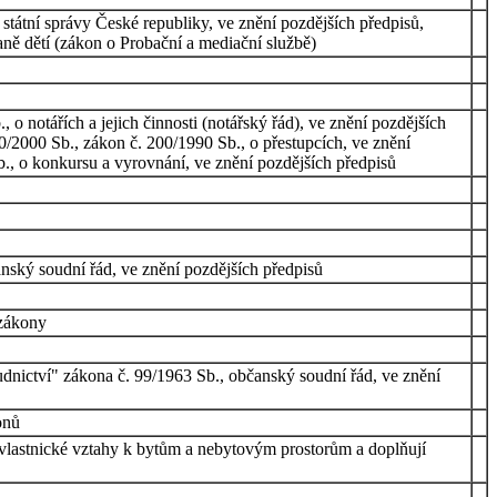
státní správy České republiky, ve znění pozdějších předpisů,
aně dětí (zákon o Probační a mediační službě)
 notářích a jejich činnosti (notářský řád), ve znění pozdějších
0/2000 Sb., zákon č. 200/1990 Sb., o přestupcích, ve znění
b., o konkursu a vyrovnání, ve znění pozdějších předpisů
anský soudní řád, ve znění pozdějších předpisů
 zákony
udnictví" zákona č. 99/1963 Sb., občanský soudní řád, ve znění
onů
 vlastnické vztahy k bytům a nebytovým prostorům a doplňují