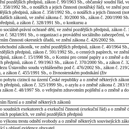
ění pozdějších předpisů, zákon č. 99/1963 Sb., občanský soudní řád, v
. 358/1992 Sb., o notářích a jejich činnosti (notářský řád), ve znění p
ších předpisů, zákon č. 358/1992 Sb., o notářích a jejich činnosti (no
alších zákonů, ve znění zákona č. 30/2000 Sb., zákon č. 200/1990 Sb.,
předpisů, a zákon č. 328/1991 Sb., o konkursu a
 sociálně-právní ochraně dětí, ve znění pozdějších předpisů, zákon č.
on č. 582/1991 Sb., o organizaci a provádění sociálního zabezpečení, v
ením činnosti okresních úřadů, ve znění zákona č. 426/2002 Sb.
obchodní zákoník, ve znění pozdějších předpisů, zákon č. 40/1964 Sb.,
dějších předpisů, zákon č. 591/1992 Sb., o cenných papírech, ve znění 
ředpisů, zákon č. 15/1998 Sb., o Komisi pro cenné papíry a o změně a d
ch předpisů, zákon č. 99/1963 Sb., zákon č. 370/2000 Sb., a zákon č. 
álezu Ústavního soudu vyhlášeného pod č. 476/2002 Sb., zákon č. 219/
ů, a zákon č. 455/1991 Sb., o živnostenském podnikání (živ
o pobytu cizinců na území České republiky a o změně některých zákonů
ích předpisů, zákon č. 325/1999 Sb., o azylu a o změně zákona č. 283/19
 a zákon č. 48/1997 Sb. o veřejném zdravotním pojištění a o změně a do
tním řízení a o změně některých zákonů
o soudních exekutorech a exekuční činnosti (exekuční řád) a o změně d
ních poplatcích, ve znění pozdějších předpisů
 výkonu trestu odnětí svobody a o změně některých souvisejících záko
cí s oblastí evidence obyvatel