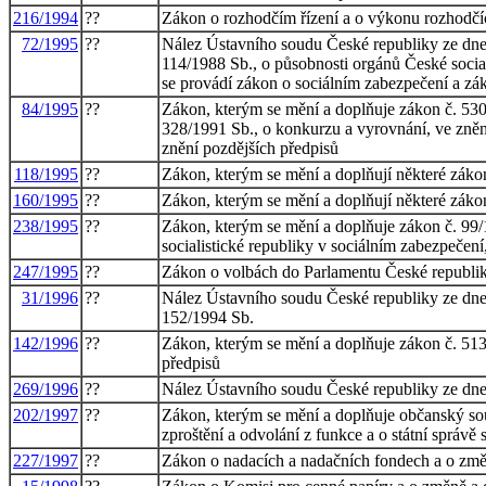
216/1994
??
Zákon o rozhodčím řízení a o výkonu rozhodčí
72/1995
??
Nález Ústavního soudu České republiky ze dne 2
114/1988 Sb., o působnosti orgánů České social
se provádí zákon o sociálním zabezpečení a zá
84/1995
??
Zákon, kterým se mění a doplňuje zákon č. 530/
328/1991 Sb., o konkurzu a vyrovnání, ve znění
znění pozdějších předpisů
118/1995
??
Zákon, kterým se mění a doplňují některé zákony
160/1995
??
Zákon, kterým se mění a doplňují některé zákon
238/1995
??
Zákon, kterým se mění a doplňuje zákon č. 99/
socialistické republiky v sociálním zabezpečení
247/1995
??
Zákon o volbách do Parlamentu České republik
31/1996
??
Nález Ústavního soudu České republiky ze dne 
152/1994 Sb.
142/1996
??
Zákon, kterým se mění a doplňuje zákon č. 513
předpisů
269/1996
??
Nález Ústavního soudu České republiky ze dne
202/1997
??
Zákon, kterým se mění a doplňuje občanský soud
zproštění a odvolání z funkce a o státní správě
227/1997
??
Zákon o nadacích a nadačních fondech a o změ