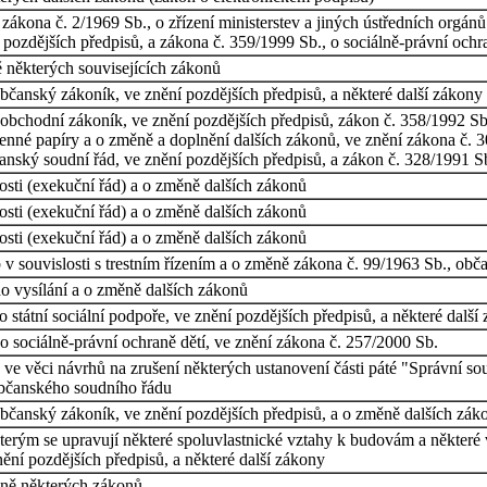
ákona č. 2/1969 Sb., o zřízení ministerstev a jiných ústředních orgánů 
 pozdějších předpisů, a zákona č. 359/1999 Sb., o sociálně-právní ochr
 některých souvisejících zákonů
bčanský zákoník, ve znění pozdějších předpisů, a některé další zákony
bchodní zákoník, ve znění pozdějších předpisů, zákon č. 358/1992 Sb., o
enné papíry a o změně a doplnění dalších zákonů, ve znění zákona č. 3
anský soudní řád, ve znění pozdějších předpisů, a zákon č. 328/1991 S
sti (exekuční řád) a o změně dalších zákonů
sti (exekuční řád) a o změně dalších zákonů
sti (exekuční řád) a o změně dalších zákonů
 v souvislosti s trestním řízením a o změně zákona č. 99/1963 Sb., obč
o vysílání a o změně dalších zákonů
 státní sociální podpoře, ve znění pozdějších předpisů, a některé další
 sociálně-právní ochraně dětí, ve znění zákona č. 257/2000 Sb.
e věci návrhů na zrušení některých ustanovení části páté "Správní so
 občanského soudního řádu
bčanský zákoník, ve znění pozdějších předpisů, a o změně dalších zák
terým se upravují některé spoluvlastnické vztahy k budovám a některé
nění pozdějších předpisů, a některé další zákony
ěně některých zákonů