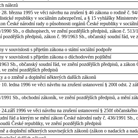
ch nálezů
8. března 1995 ve věci návrhu na zrušení § 46 zákona o rodině č. 94/1
istické republiky v sociálním zabezpečení, a § 15 vyhlášky Ministerstv
kon České národní rady o působnosti orgánů České republiky v sociál
1990 Sb., o dluhopisech, ve znění pozdějších předpisů, zákon č. 513/1
 pozdějších předpisů, zákon č. 99/1963 Sb., občanský soudní řád, ve z
 v souvislosti s přijetím zákona o státní sociální podpoře
y v souvislosti s přijetím zákona o důchodovém pojištění
1963 Sb., občanský soudní řád, ve znění pozdějších předpisů, a zákon
, ve znění pozdějších předpisů
y a o změně a doplnění některých dalších zákonů
10. ledna 1996 ve věci návrhu na zrušení ustanovení § 200l odst. 2 zá
/1991 Sb., obchodní zákoník, ve znění pozdějších předpisů, a mění zák
 24.září 1996 ve věci návrhu na zrušení ustanovení § 250f občanského
ní řád a kterým se mění zákon České národní rady č. 436/1991 Sb., o n
 soudů České republiky, ve znění pozdějších předpisů
ně a doplnění některých souvisejících zákonů (zákon o nadacích a nad