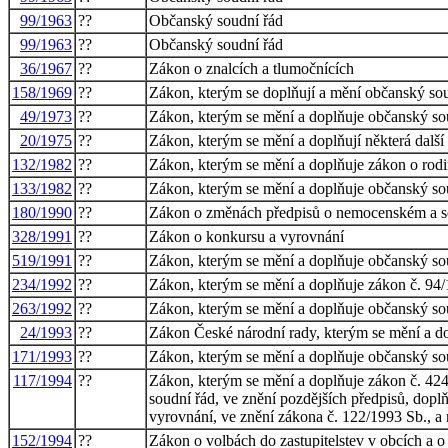
99/1963
??
Občanský soudní řád
99/1963
??
Občanský soudní řád
36/1967
??
Zákon o znalcích a tlumočnících
158/1969
??
Zákon, kterým se doplňují a mění občanský so
49/1973
??
Zákon, kterým se mění a doplňuje občanský so
20/1975
??
Zákon, kterým se mění a doplňují některá další
132/1982
??
Zákon, kterým se mění a doplňuje zákon o rod
133/1982
??
Zákon, kterým se mění a doplňuje občanský so
180/1990
??
Zákon o změnách předpisů o nemocenském a soc
328/1991
??
Zákon o konkursu a vyrovnání
519/1991
??
Zákon, kterým se mění a doplňuje občanský sou
234/1992
??
Zákon, kterým se mění a doplňuje zákon č. 94/
263/1992
??
Zákon, kterým se mění a doplňuje občanský so
24/1993
??
Zákon České národní rady, kterým se mění a d
171/1993
??
Zákon, kterým se mění a doplňuje občanský so
117/1994
??
Zákon, kterým se mění a doplňuje zákon č. 424/
soudní řád, ve znění pozdějších předpisů, dopl
vyrovnání, ve znění zákona č. 122/1993 Sb., a 
152/1994
??
Zákon o volbách do zastupitelstev v obcích a 