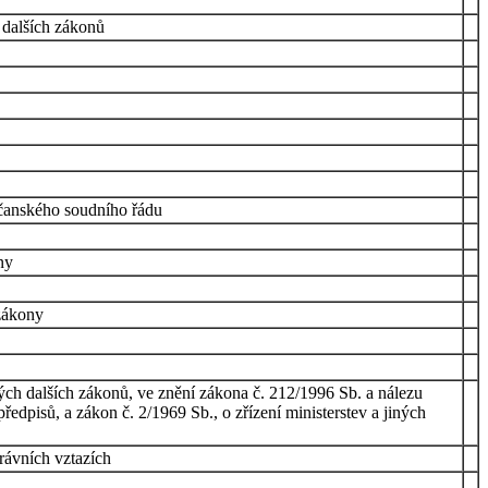
 dalších zákonů
bčanského soudního řádu
ny
 zákony
ch dalších zákonů, ve znění zákona č. 212/1996 Sb. a nálezu
dpisů, a zákon č. 2/1969 Sb., o zřízení ministerstev a jiných
rávních vztazích