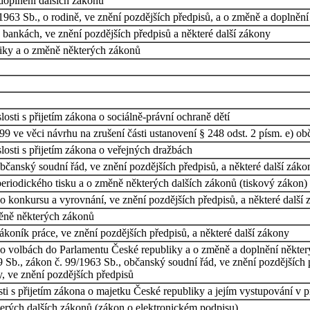
doplnění dalších zákonů
963 Sb., o rodině, ve znění pozdějších předpisů, a o změně a doplnění
 bankách, ve znění pozdějších předpisů a některé další zákony
iky a o změně některých zákonů
osti s přijetím zákona o sociálně-právní ochraně dětí
9 ve věci návrhu na zrušení části ustanovení § 248 odst. 2 písm. e) o
osti s přijetím zákona o veřejných dražbách
čanský soudní řád, ve znění pozdějších předpisů, a některé další záko
eriodického tisku a o změně některých dalších zákonů (tiskový zákon)
o konkursu a vyrovnání, ve znění pozdějších předpisů, a některé další
měně některých zákonů
koník práce, ve znění pozdějších předpisů, a některé další zákony
o volbách do Parlamentu České republiky a o změně a doplnění některý
b., zákon č. 99/1963 Sb., občanský soudní řád, ve znění pozdějších pře
y, ve znění pozdějších předpisů
i s přijetím zákona o majetku České republiky a jejím vystupování v p
erých dalších zákonů (zákon o elektronickém podpisu)