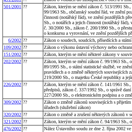
501/2001
??
Zákon, kterým se mění zákon č. 513/1991 Sb., 
99/1963 Sb., občanský soudní řád, ve znění poz
činnosti (notářský řád), ve znění pozdějších p
Sb., o notářích a jejich činnosti (notářský řá
č. 30/2000 Sb., zákon č. 200/1990 Sb., o přest
o konkursu a vyrovnání, ve znění pozdějších p
6/2002
??
Zákon o soudech, soudcích, přísedících a stát
109/2002
??
Zákon o výkonu ústavní výchovy nebo ochranné
151/2002
??
Zákon, kterým se mění některé zákony v souvisl
202/2002
??
Zákon, kterým se mění zákon č. 99/1963 Sb., o
89/1995 Sb., o státní statistické službě, ve zn
pravidlech a o změně některých souvisejících z
219/2000 Sb., o majetku České republiky a její
226/2002
??
Zákon, kterým se mění zákon č. 141/1961 Sb., o
předpisů, zákon č. 337/1992 Sb., o správě daní 
227/2000 Sb., o elektronickém podpisu a o změ
309/2002
??
Zákon o změně zákonů souvisejících s přijetím
úřadech (služební zákon)
320/2002
??
Zákon o změně a zrušení některých zákonů v so
321/2002
??
Zákon, kterým se mění zákon č. 94/1963 Sb., o 
476/2002
??
Nález Ústavního soudu ze dne 2. října 2002 ve