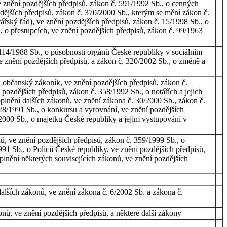
e znění pozdějších předpisů, zákon č. 591/1992 Sb., o cenných
ozdějších předpisů, zákon č. 370/2000 Sb., kterým se mění zákon č.
tářský řád), ve znění pozdějších předpisů, zákon č. 15/1998 Sb., o
 o přestupcích, ve znění pozdějších předpisů, zákon č. 99/1963
 114/1988 Sb., o působnosti orgánů České republiky v sociálním
e znění pozdějších předpisů, a zákon č. 320/2002 Sb., o změně a
 občanský zákoník, ve znění pozdějších předpisů, zákon č.
pozdějších předpisů, zákon č. 358/1992 Sb., o notářích a jejich
oplnění dalších zákonů, ve znění zákona č. 30/2000 Sb., zákon č.
328/1991 Sb., o konkursu a vyrovnání, ve znění pozdějších
2000 Sb., o majetku České republiky a jejím vystupování v
, ve znění pozdějších předpisů, zákon č. 359/1999 Sb., o
91 Sb., o Policii České republiky, ve znění pozdějších předpisů,
plnění některých souvisejících zákonů, ve znění pozdějších
alších zákonů, ve znění zákona č. 6/2002 Sb. a zákona č.
nů, ve znění pozdějších předpisů, a některé další zákony