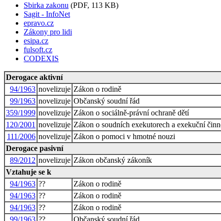
Sbirka zakonu
(PDF, 113 KB)
Sagit - InfoNet
epravo.cz
Zákony pro lidi
esipa.cz
fulsoft.cz
CODEXIS
Derogace aktivní
94/1963
novelizuje
Zákon o rodině
99/1963
novelizuje
Občanský soudní řád
359/1999
novelizuje
Zákon o sociálně-právní ochraně dětí
120/2001
novelizuje
Zákon o soudních exekutorech a exekuční činno
111/2006
novelizuje
Zákon o pomoci v hmotné nouzi
Derogace pasivní
89/2012
novelizuje
Zákon občanský zákoník
Vztahuje se k
94/1963
??
Zákon o rodině
94/1963
??
Zákon o rodině
94/1963
??
Zákon o rodině
99/1963
??
Občanský soudní řád