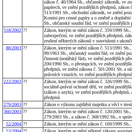
zákon č. 40/1964 Sb., občanský zákoník, ve zn
papírech, ve znění pozdějších předpisů, zákon č
513/1991 Sb., obchodní zákoník, ve znění pozděj
Komisi pro cenné papíry a o změně a doplnění d
Sb., občanský soudní řád, ve znění pozdějších 
518/2002
??
Zákon, kterým se mění zákon č. 359/1999 Sb., o
zabezpečení, ve znění pozdějších předpisů, zák
zrušení některých zákonů v souvislosti s ukonč
88/2003
??
Zákon, kterým se mění zákon č. 513/1991 Sb., 
99/1963 Sb., občanský soudní řád, ve znění poz
činnosti (notářský řád), ve znění pozdějších p
200/1990 Sb., o přestupcích, ve znění pozdější
předpisů, ve znění zákona č. 501/2001 Sb. a n
právních vztazích, ve znění pozdějších předpis
222/2003
??
Zákon, kterým se mění zákon č. 326/1999 Sb., 
sociálně-právní ochraně dětí, ve znění pozdějš
(zákon o azylu), ve znění pozdějších předpisů,
předpisů
279/2003
??
Zákon o výkonu zajištění majetku a věcí v tres
360/2003
??
Zákon, kterým se mění zákon č. 120/2001 Sb., 
279/2003 Sb., a zákon č. 368/1992 Sb., o správ
52/2004
??
Zákon, kterým se mění zákon č. 169/1999 Sb., o
53/2004
??
Zákon, kterým se mění některé zákony souvisejí