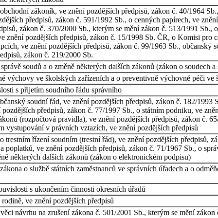
obchodní zákoník, ve znění pozdějších předpisů, zákon č. 40/1964 Sb.,
dějších předpisů, zákon č. 591/1992 Sb., o cenných papírech, ve znění 
ředpisů, zákon č. 370/2000 Sb., kterým se mění zákon č. 513/1991 Sb.,
d), ve znění pozdějších předpisů, zákon č. 15/1998 Sb. ČR, o Komisi pro
upcích, ve znění pozdějších předpisů, zákon č. 99/1963 Sb., občanský s
ředpisů, zákon č. 219/2000 Sb.
ní správě soudů a o změně některých dalších zákonů (zákon o soudech a
 výchovy ve školských zařízeních a o preventivně výchovné péči ve š
osti s přijetím soudního řádu správního
bčanský soudní řád, ve znění pozdějších předpisů, zákon č. 182/1993 S
ění pozdějších předpisů, zákon č. 77/1997 Sb., o státním podniku, ve zn
ákonů (rozpočtová pravidla), ve znění pozdějších předpisů, zákon č. 65
m vystupování v právních vztazích, ve znění pozdějších předpisů
 trestním řízení soudním (trestní řád), ve znění pozdějších předpisů, z
a poplatků, ve znění pozdějších předpisů, zákon č. 71/1967 Sb., o správ
ně některých dalších zákonů (zákon o elektronickém podpisu)
 zákona o službě státních zaměstnanců ve správních úřadech a o odměň
uvislosti s ukončením činnosti okresních úřadů
rodině, ve znění pozdějších předpisů
 věci návrhu na zrušení zákona č. 501/2001 Sb., kterým se mění zákon 