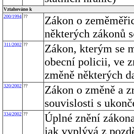
Vztahováno k
200/1994
??
Zákon o zeměměřic
některých zákonů s
311/2002
??
Zákon, kterým se m
obecní policii, ve 
změně některých d
320/2002
??
Zákon o změně a zr
souvislosti s ukon
334/2002
??
Úplné znění zákona
jak vyplývá z pozd