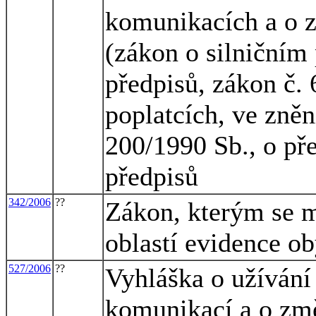
komunikacích a o 
(zákon o silničním
předpisů, zákon č. 
poplatcích, ve zněn
200/1990 Sb., o pře
předpisů
342/2006
??
Zákon, kterým se m
oblastí evidence ob
527/2006
??
Vyhláška o užíván
komunikací a o zm