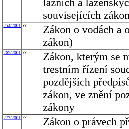
lázních a lázeňský
souvisejících záko
254/2001
??
Zákon o vodách a 
zákon)
265/2001
??
Zákon, kterým se m
trestním řízení sou
pozdějších předpisů
zákon, ve znění poz
zákony
273/2001
??
Zákon o právech př