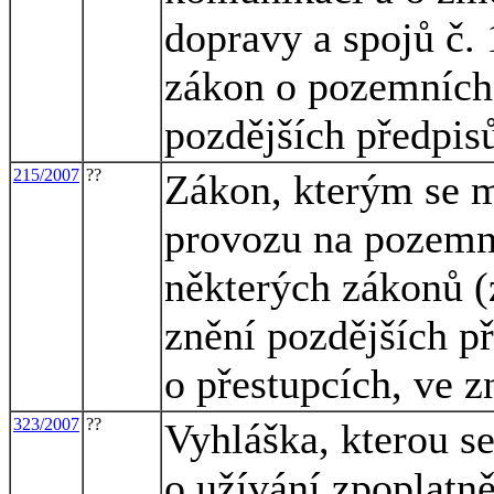
dopravy a spojů č. 
zákon o pozemních
pozdějších předpis
215/2007
??
Zákon, kterým se m
provozu na pozemn
některých zákonů (
znění pozdějších př
o přestupcích, ve z
323/2007
??
Vyhláška, kterou s
o užívání zpoplat