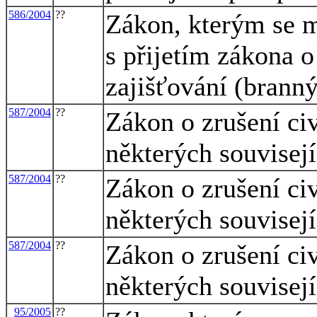
586/2004
??
Zákon, kterým se m
s přijetím zákona o
zajišťování (brann
587/2004
??
Zákon o zrušení civ
některých souvisej
587/2004
??
Zákon o zrušení civ
některých souvisej
587/2004
??
Zákon o zrušení civ
některých souvisej
95/2005
??