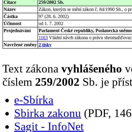
Citace
259/2002 Sb.
Název
Zákon, kterým se mění zákon č. 84/1990 Sb., o p
Částka
97 (28. 6. 2002)
Účinnost
od 1. 7. 2002
Projednávání
Parlament České republiky, Poslanecká sněmov
1163
Vládní návrh zákona o právu shromažďova
Navržené změny
2 tisky
Text zákona
vyhlášeného
ve
číslem
259/2002
Sb. je přís
e-Sbírka
Sbirka zakonu
(PDF, 146
Sagit - InfoNet