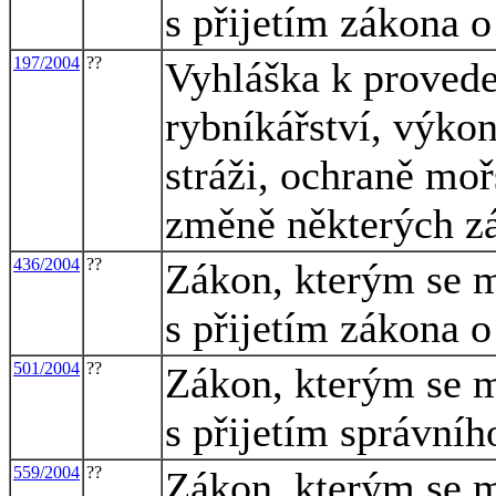
s přijetím zákona 
197/2004
??
Vyhláška k provede
rybníkářství, výko
stráži, ochraně mo
změně některých zá
436/2004
??
Zákon, kterým se m
s přijetím zákona 
501/2004
??
Zákon, kterým se m
s přijetím správníh
559/2004
??
Zákon, kterým se m