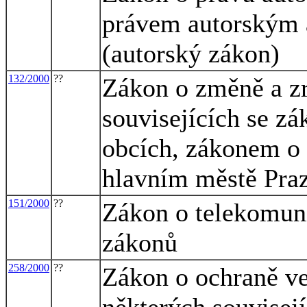
právem autorským 
(autorský zákon)
132/2000
??
Zákon o změně a z
souvisejících se z
obcích, zákonem o
hlavním městě Pra
151/2000
??
Zákon o telekomuni
zákonů
258/2000
??
Zákon o ochraně ve
některých souvisej