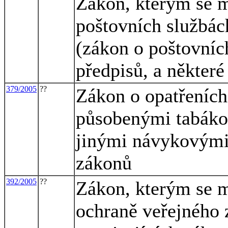
Zákon, kterým se m
poštovních službác
(zákon o poštovníc
předpisů, a některé
379/2005
??
Zákon o opatřeních
působenými tabáko
jinými návykovými 
zákonů
392/2005
??
Zákon, kterým se m
ochraně veřejného 