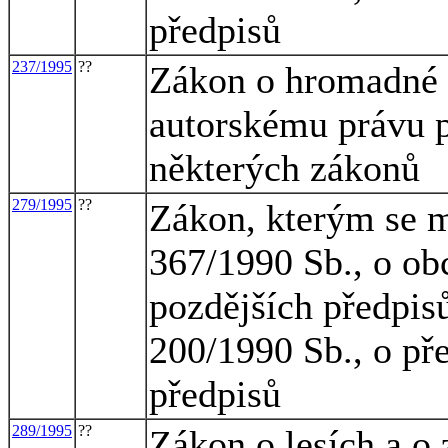
předpisů
237/1995
??
Zákon o hromadné s
autorskému právu p
některých zákonů
279/1995
??
Zákon, kterým se m
367/1990 Sb., o obc
pozdějších předpis
200/1990 Sb., o pře
předpisů
289/1995
??
Zákon o lesích a o