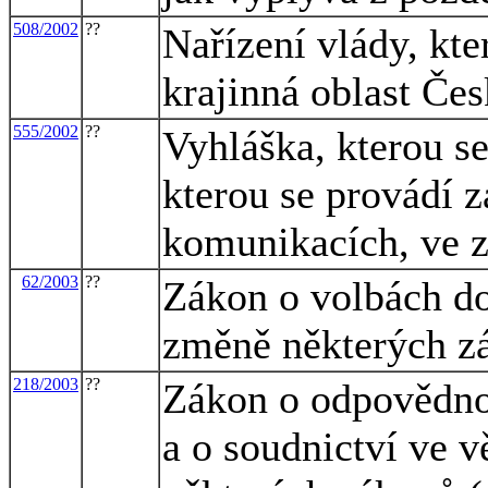
508/2002
??
Nařízení vlády, kt
krajinná oblast Čes
555/2002
??
Vyhláška, kterou s
kterou se provádí 
komunikacích, ve z
62/2003
??
Zákon o volbách d
změně některých z
218/2003
??
Zákon o odpovědnos
a o soudnictví ve 