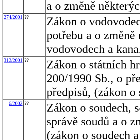
a o změně některý
274/2001
??
Zákon o vodovodech
potřebu a o změně 
vodovodech a kanal
312/2001
??
Zákon o státních h
200/1990 Sb., o pře
předpisů, (zákon o 
6/2002
??
Zákon o soudech, so
správě soudů a o z
(zákon o soudech a