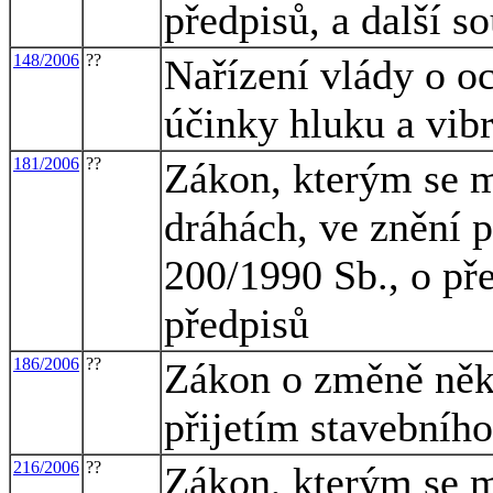
předpisů, a další s
148/2006
??
Nařízení vlády o o
účinky hluku a vibr
181/2006
??
Zákon, kterým se m
dráhách, ve znění p
200/1990 Sb., o pře
předpisů
186/2006
??
Zákon o změně někt
přijetím stavebníh
216/2006
??
Zákon, kterým se m