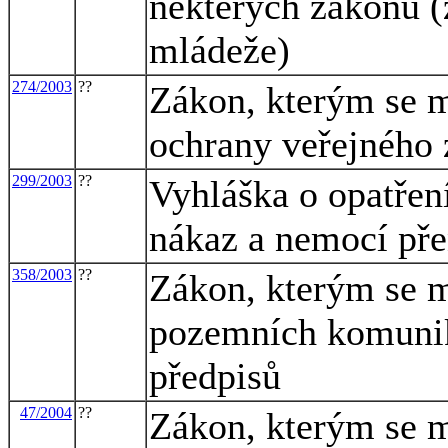
některých zákonů (
mládeže)
274/2003
??
Zákon, kterým se m
ochrany veřejného 
299/2003
??
Vyhláška o opatřen
nákaz a nemocí pře
358/2003
??
Zákon, kterým se m
pozemních komunik
předpisů
47/2004
??
Zákon, kterým se m