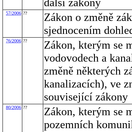
další zákony
57/2006
??
Zákon o změně záko
sjednocením dohle
76/2006
??
Zákon, kterým se m
vodovodech a kanal
změně některých z
kanalizacích), ve z
související zákony
80/2006
??
Zákon, kterým se m
pozemních komunik