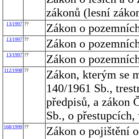
zákonů (lesní záko
13/1997
??
Zákon o pozemníc
13/1997
??
Zákon o pozemníc
13/1997
??
Zákon o pozemníc
112/1998
??
Zákon, kterým se m
140/1961 Sb., trest
předpisů, a zákon 
Sb., o přestupcích,
168/1999
??
Zákon o pojištění 