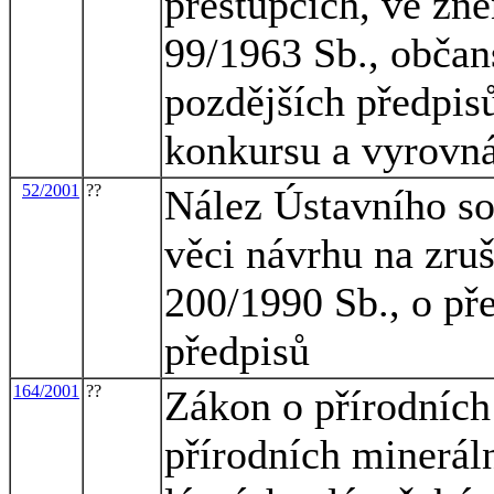
přestupcích, ve zně
99/1963 Sb., občan
pozdějších předpisů
konkursu a vyrovná
52/2001
??
Nález Ústavního so
věci návrhu na zruš
200/1990 Sb., o pře
předpisů
164/2001
??
Zákon o přírodních 
přírodních minerál