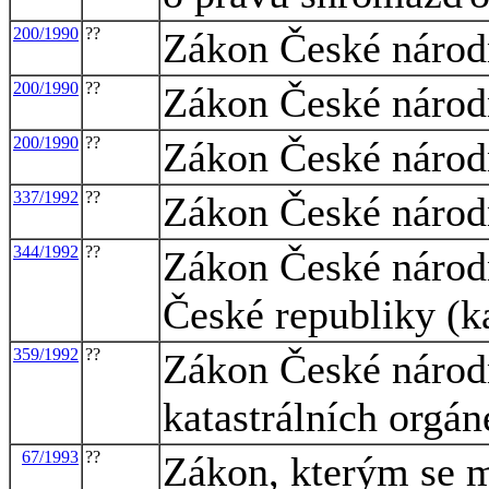
200/1990
??
Zákon České národn
200/1990
??
Zákon České národn
200/1990
??
Zákon České národn
337/1992
??
Zákon České národn
344/1992
??
Zákon České národn
České republiky (ka
359/1992
??
Zákon České národ
katastrálních orgán
67/1993
??
Zákon, kterým se m