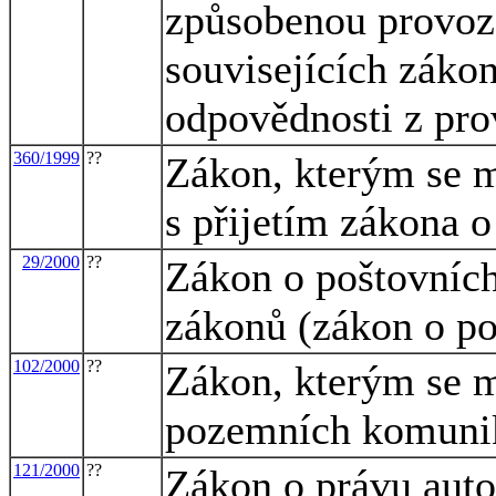
způsobenou provoz
souvisejících zákon
odpovědnosti z pro
360/1999
??
Zákon, kterým se m
s přijetím zákona o
29/2000
??
Zákon o poštovních
zákonů (zákon o po
102/2000
??
Zákon, kterým se m
pozemních komuni
121/2000
??
Zákon o právu auto