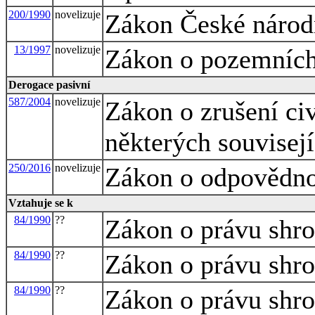
200/1990
novelizuje
Zákon České národn
13/1997
novelizuje
Zákon o pozemníc
Derogace pasivní
587/2004
novelizuje
Zákon o zrušení civ
některých souvisej
250/2016
novelizuje
Zákon o odpovědnos
Vztahuje se k
84/1990
??
Zákon o právu sh
84/1990
??
Zákon o právu sh
84/1990
??
Zákon o právu sh