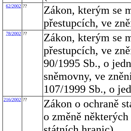
62/2002
??
Zákon, kterým se m
přestupcích, ve zně
78/2002
??
Zákon, kterým se m
přestupcích, ve zně
90/1995 Sb., o jed
sněmovny, ve znění
107/1999 Sb., o je
216/2002
??
Zákon o ochraně st
o změně některých
státních hranic)