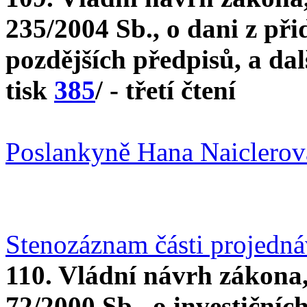
235/2004 Sb., o dani z při
pozdějších předpisů, a dal
tisk
385
/ - třetí čtení
Poslankyně Hana Naiclerov
Stenozáznam části projedn
110. Vládní návrh zákona,
72/2000 Sb., o investiční