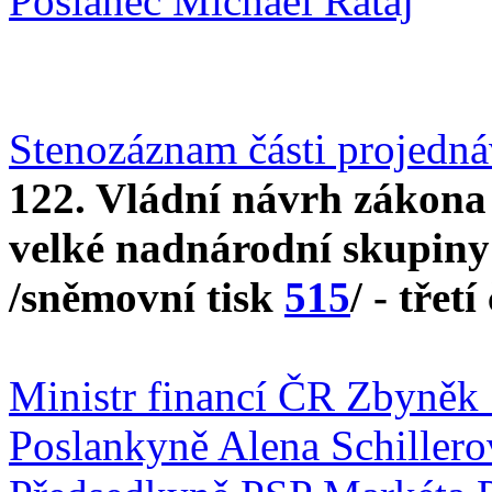
Poslanec Michael Rataj
Stenozáznam části projedn
122. Vládní návrh zákona
velké nadnárodní skupiny 
/sněmovní tisk
515
/ - třetí
Ministr financí ČR Zbyněk 
Poslankyně Alena Schillero