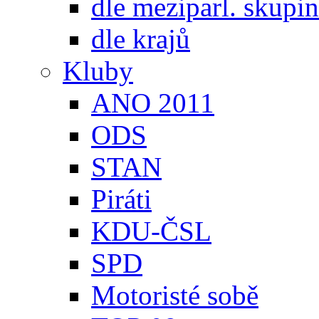
dle meziparl. skupin
dle krajů
Kluby
ANO 2011
ODS
STAN
Piráti
KDU-ČSL
SPD
Motoristé sobě