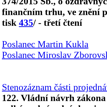
374/2015 Sb., o ozdravnýc
finančním trhu, ve znění 
tisk
435
/ - třetí čtení
Poslanec Martin Kukla
Poslanec Miroslav Zborovs
Stenozáznam části projedn
122. Vládní návrh zákona