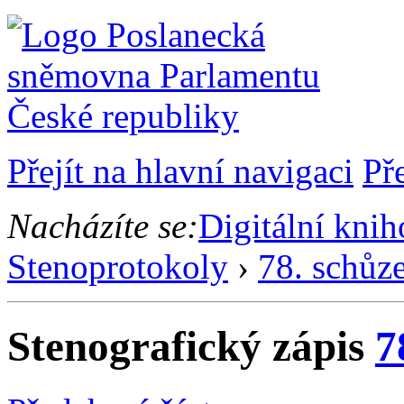
Přejít na hlavní navigaci
Př
Nacházíte se:
Digitální kni
Stenoprotokoly
›
78. schůz
Stenografický zápis
7