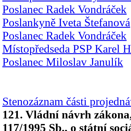
Poslanec Radek Vondráček
Poslankyně Iveta Štefanová
Poslanec Radek Vondráček
Místopředseda PSP Karel H
Poslanec Miloslav Janulík
Stenozáznam části projedn
121. Vládní návrh zákona,
117/1995 Sb., o státní soc