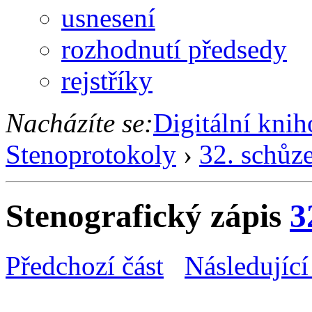
usnesení
rozhodnutí předsedy
rejstříky
Nacházíte se:
Digitální kni
Stenoprotokoly
›
32. schůz
Stenografický zápis
3
Předchozí část
Následující