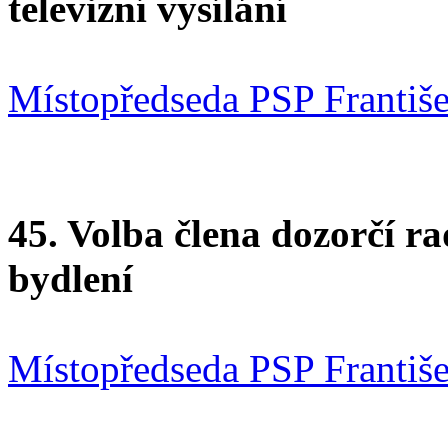
televizní vysílání
Místopředseda PSP Františ
45. Volba člena dozorčí r
bydlení
Místopředseda PSP Františ