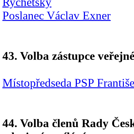
Rychetský
Poslanec Václav Exner
43. Volba zástupce veřejn
Místopředseda PSP Františ
44. Volba členů Rady Česk