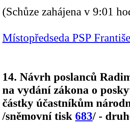
(Schůze zahájena v 9:01 ho
Místopředseda PSP Františ
14. Návrh poslanců Radim
na vydání zákona o posky
částky účastníkům národn
/sněmovní tisk
683
/ - druh