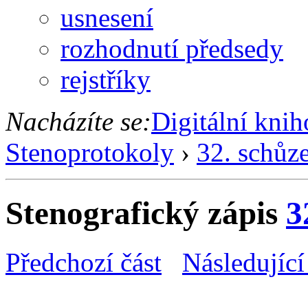
usnesení
rozhodnutí předsedy
rejstříky
Nacházíte se:
Digitální kni
Stenoprotokoly
›
32. schůz
Stenografický zápis
3
Předchozí část
Následující