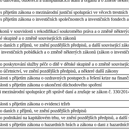
 darování, odběrech a transplantacích tkání a orgánů a o změně někter
 přijetím zákona o mezinárodní justiční spolupráci ve věcech trestních
 přijetím zákona o investičních společnostech a investičních fondech a
onů v souvislosti s rekodifikací soukromého práva a o změně některý
ké skupině a o změně souvisejících zákonů
 daních z příjmů, ve znění pozdějších předpisů, a další související zá
investičních pobídkách a o změně některých zákonů (zákon o investiční
 poskytování služby péče o dítě v dětské skupině a o změně souvisejíc
 účetnictví, ve znění pozdějších předpisů, a některé další zákony
osti s přijetím zákona o ozdravných postupech a řešení krize na finančn
losti s přijetím zákona o ukončení důchodového spoření
 mezinárodní spolupráce při správě daní a zrušuje se zákon č. 330/201
osti s přijetím zákona o evidenci tržeb
o daních z příjmů, ve znění pozdějších předpisů
 podnikání na kapitálovém trhu, ve znění pozdějších předpisů, a další 
osti s přijetím zákona o hazardních hrách a zákona o dani z hazardníc