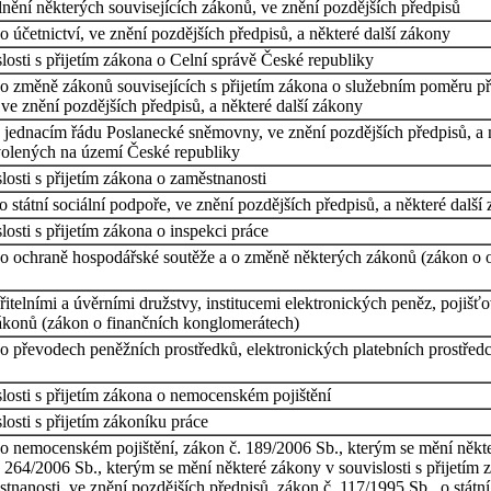
nění některých souvisejících zákonů, ve znění pozdějších předpisů
 účetnictví, ve znění pozdějších předpisů, a některé další zákony
osti s přijetím zákona o Celní správě České republiky
o změně zákonů souvisejících s přijetím zákona o služebním poměru př
 ve znění pozdějších předpisů, a některé další zákony
jednacím řádu Poslanecké sněmovny, ve znění pozdějších předpisů, a ně
volených na území České republiky
osti s přijetím zákona o zaměstnanosti
 státní sociální podpoře, ve znění pozdějších předpisů, a některé další
osti s přijetím zákona o inspekci práce
o ochraně hospodářské soutěže a o změně některých zákonů (zákon o oc
elními a úvěrními družstvy, institucemi elektronických peněz, pojišť
ákonů (zákon o finančních konglomerátech)
o převodech peněžních prostředků, elektronických platebních prostředc
losti s přijetím zákona o nemocenském pojištění
osti s přijetím zákoníku práce
o nemocenském pojištění, zákon č. 189/2006 Sb., kterým se mění někter
 264/2006 Sb., kterým se mění některé zákony v souvislosti s přijetím 
stnanosti, ve znění pozdějších předpisů, zákon č. 117/1995 Sb., o státn