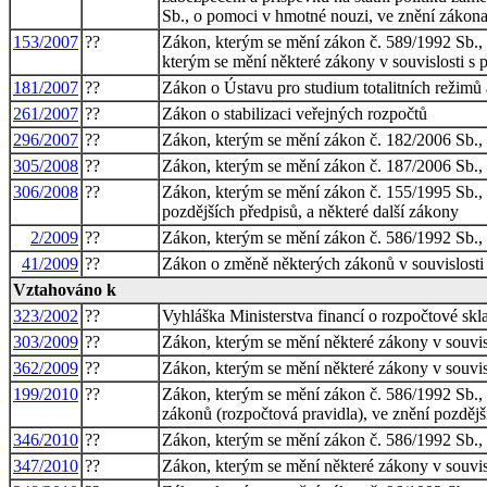
Sb., o pomoci v hmotné nouzi, ve znění zákona 
153/2007
??
Zákon, kterým se mění zákon č. 589/1992 Sb., o
kterým se mění některé zákony v souvislosti s 
181/2007
??
Zákon o Ústavu pro studium totalitních režimů
261/2007
??
Zákon o stabilizaci veřejných rozpočtů
296/2007
??
Zákon, kterým se mění zákon č. 182/2006 Sb., o
305/2008
??
Zákon, kterým se mění zákon č. 187/2006 Sb., 
306/2008
??
Zákon, kterým se mění zákon č. 155/1995 Sb., o
pozdějších předpisů, a některé další zákony
2/2009
??
Zákon, kterým se mění zákon č. 586/1992 Sb., o
41/2009
??
Zákon o změně některých zákonů v souvislosti s
Vztahováno k
323/2002
??
Vyhláška Ministerstva financí o rozpočtové skl
303/2009
??
Zákon, kterým se mění některé zákony v souvisl
362/2009
??
Zákon, kterým se mění některé zákony v souvis
199/2010
??
Zákon, kterým se mění zákon č. 586/1992 Sb., o
zákonů (rozpočtová pravidla), ve znění pozdějš
346/2010
??
Zákon, kterým se mění zákon č. 586/1992 Sb., o
347/2010
??
Zákon, kterým se mění některé zákony v souvisl