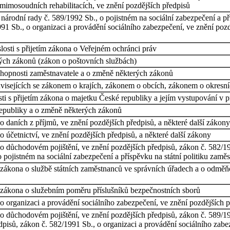
 mimosoudních rehabilitacích, ve znění pozdějších předpisů
árodní rady č. 589/1992 Sb., o pojistném na sociální zabezpečení a pří
91 Sb., o organizaci a provádění sociálního zabezpečení, ve znění pozd
osti s přijetím zákona o Veřejném ochránci práv
ých zákonů (zákon o poštovních službách)
chopnosti zaměstnavatele a o změně některých zákonů
visejících se zákonem o krajích, zákonem o obcích, zákonem o okresn
i s přijetím zákona o majetku České republiky a jejím vystupování v p
epubliky a o změně některých zákonů
 daních z příjmů, ve znění pozdějších předpisů, a některé další zákony
 účetnictví, ve znění pozdějších předpisů, a některé další zákony
 důchodovém pojištění, ve znění pozdějších předpisů, zákon č. 582/19
 pojistném na sociální zabezpečení a příspěvku na státní politiku zaměs
 zákona o službě státních zaměstnanců ve správních úřadech a o odměň
 zákona o služebním poměru příslušníků bezpečnostních sborů
 organizaci a provádění sociálního zabezpečení, ve znění pozdějších p
 důchodovém pojištění, ve znění pozdějších předpisů, zákon č. 589/199
dpisů, zákon č. 582/1991 Sb., o organizaci a provádění sociálního zabe