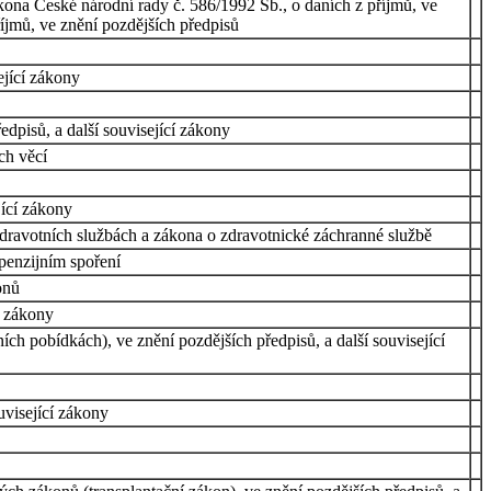
kona České národní rady č. 586/1992 Sb., o daních z příjmů, ve
říjmů, ve znění pozdějších předpisů
ející zákony
dpisů, a další související zákony
ch věcí
jící zákony
zdravotních službách a zákona o zdravotnické záchranné službě
penzijním spoření
onů
í zákony
ch pobídkách), ve znění pozdějších předpisů, a další související
uvisející zákony