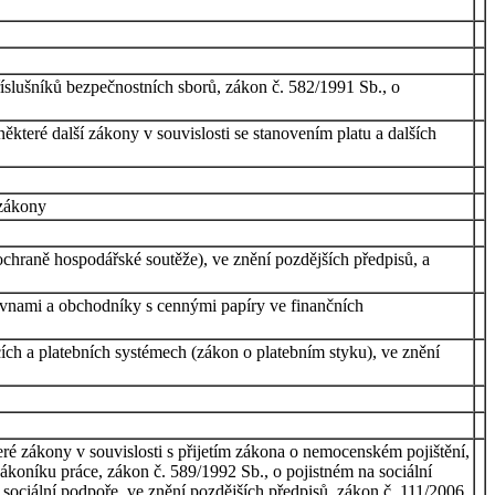
íslušníků bezpečnostních sborů, zákon č. 582/1991 Sb., o
které další zákony v souvislosti se stanovením platu a dalších
 zákony
hraně hospodářské soutěže), ve znění pozdějších předpisů, a
ovnami a obchodníky s cennými papíry ve finančních
ích a platebních systémech (zákon o platebním styku), ve znění
é zákony v souvislosti s přijetím zákona o nemocenském pojištění,
zákoníku práce, zákon č. 589/1992 Sb., o pojistném na sociální
í sociální podpoře, ve znění pozdějších předpisů, zákon č. 111/2006