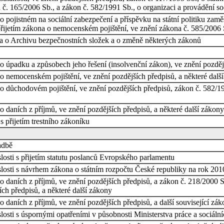
č. 165/2006 Sb., a zákon č. 582/1991 Sb., o organizaci a provádění so
 pojistném na sociální zabezpečení a příspěvku na státní politiku zamě
přijetím zákona o nemocenském pojištění, ve znění zákona č. 585/2006 
 a o Archivu bezpečnostních složek a o změně některých zákonů
 úpadku a způsobech jeho řešení (insolvenční zákon), ve znění pozdější
o nemocenském pojištění, ve znění pozdějších předpisů, a některé dalš
 důchodovém pojištění, ve znění pozdějších předpisů, zákon č. 582/19
 daních z příjmů, ve znění pozdějších předpisů, a některé další zákony
 přijetím trestního zákoníku
adbě
osti s přijetím statutu poslanců Evropského parlamentu
losti s návrhem zákona o státním rozpočtu České republiky na rok 201
 daních z příjmů, ve znění pozdějších předpisů, a zákon č. 218/2000 S
ích předpisů, a některé další zákony
 daních z příjmů, ve znění pozdějších předpisů, a další související z
osti s úspornými opatřeními v působnosti Ministerstva práce a sociáln