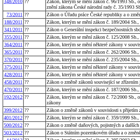
348/2010
??
Zákon, kterým se mění zákon č. 96/1993 Sb., o 
znění zákona České národní rady č. 35/1993 Sb.
73/2011
??
Zákon o Úřadu práce České republiky a o změn
188/2011
??
Zákon, kterým se mění zákon č. 189/2004 Sb., o
341/2011
??
Zákon o Generální inspekci bezpečnostních sbo
355/2011
??
Zákon, kterým se mění zákon č. 125/2008 Sb., o
364/2011
??
Zákon, kterým se mění některé zákony v souvisl
365/2011
??
Zákon, kterým se mění zákon č. 262/2006 Sb., z
370/2011
??
Zákon, kterým se mění zákon č. 235/2004 Sb., o
375/2011
??
Zákon, kterým se mění některé zákony v souvisl
428/2011
??
Zákon, kterým se mění některé zákony v souvis
458/2011
??
Zákon o změně zákonů související se zřízením
470/2011
??
Zákon, kterým se mění zákon č. 187/2006 Sb., 
192/2012
??
Zákon, kterým se mění zákon č. 72/2000 Sb., o 
zákony
399/2012
??
Zákon o změně zákonů v souvislosti s přijetím
401/2012
??
Zákon, kterým se mění zákon č. 359/1999 Sb., o 
500/2012
??
Zákon o změně daňových, pojistných a dalších 
503/2012
??
Zákon o Státním pozemkovém úřadu a o změně 