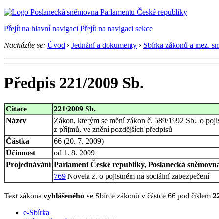
Přejít na hlavní navigaci
Přejít na navigaci sekce
Nacházíte se:
Úvod
›
Jednání a dokumenty
›
Sbírka zákonů a mez. s
Předpis 221/2009 Sb.
Citace
221/2009 Sb.
Název
Zákon, kterým se mění zákon č. 589/1992 Sb., o pojis
z příjmů, ve znění pozdějších předpisů
Částka
66 (20. 7. 2009)
Účinnost
od 1. 8. 2009
Projednávání
Parlament České republiky, Poslanecká sněmovna,
769
Novela z. o pojistném na sociální zabezpečení
Text zákona
vyhlášeného
ve Sbírce zákonů v částce 66 pod číslem
2
e-Sbírka