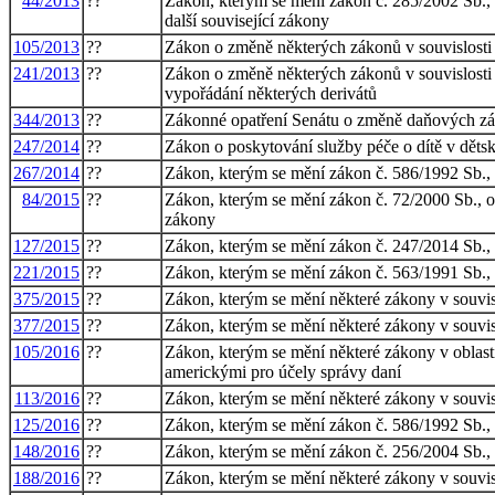
44/2013
??
Zákon, kterým se mění zákon č. 285/2002 Sb., o
další související zákony
105/2013
??
Zákon o změně některých zákonů v souvislosti s
241/2013
??
Zákon o změně některých zákonů v souvislosti s
vypořádání některých derivátů
344/2013
??
Zákonné opatření Senátu o změně daňových zák
247/2014
??
Zákon o poskytování služby péče o dítě v děts
267/2014
??
Zákon, kterým se mění zákon č. 586/1992 Sb., o
84/2015
??
Zákon, kterým se mění zákon č. 72/2000 Sb., o 
zákony
127/2015
??
Zákon, kterým se mění zákon č. 247/2014 Sb., o
221/2015
??
Zákon, kterým se mění zákon č. 563/1991 Sb., o
375/2015
??
Zákon, kterým se mění některé zákony v souvisl
377/2015
??
Zákon, kterým se mění některé zákony v souvis
105/2016
??
Zákon, kterým se mění některé zákony v oblasti
americkými pro účely správy daní
113/2016
??
Zákon, kterým se mění některé zákony v souvisl
125/2016
??
Zákon, kterým se mění zákon č. 586/1992 Sb., 
148/2016
??
Zákon, kterým se mění zákon č. 256/2004 Sb., o
188/2016
??
Zákon, kterým se mění některé zákony v souvisl