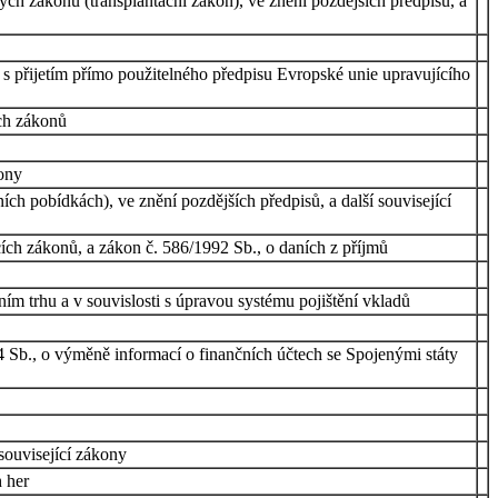
ých zákonů (transplantační zákon), ve znění pozdějších předpisů, a
 s přijetím přímo použitelného předpisu Evropské unie upravujícího
ch zákonů
kony
ch pobídkách), ve znění pozdějších předpisů, a další související
ích zákonů, a zákon č. 586/1992 Sb., o daních z příjmů
ím trhu a v souvislosti s úpravou systému pojištění vkladů
4 Sb., o výměně informací o finančních účtech se Spojenými státy
související zákony
h her