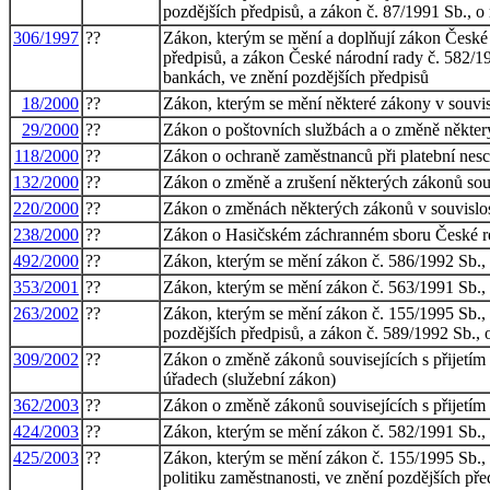
pozdějších předpisů, a zákon č. 87/1991 Sb., o
306/1997
??
Zákon, kterým se mění a doplňují zákon České n
předpisů, a zákon České národní rady č. 582/19
bankách, ve znění pozdějších předpisů
18/2000
??
Zákon, kterým se mění některé zákony v souvisl
29/2000
??
Zákon o poštovních službách a o změně někter
118/2000
??
Zákon o ochraně zaměstnanců při platební nes
132/2000
??
Zákon o změně a zrušení některých zákonů sou
220/2000
??
Zákon o změnách některých zákonů v souvislost
238/2000
??
Zákon o Hasičském záchranném sboru České r
492/2000
??
Zákon, kterým se mění zákon č. 586/1992 Sb., o
353/2001
??
Zákon, kterým se mění zákon č. 563/1991 Sb., o
263/2002
??
Zákon, kterým se mění zákon č. 155/1995 Sb., o
pozdějších předpisů, a zákon č. 589/1992 Sb., o
309/2002
??
Zákon o změně zákonů souvisejících s přijetím
úřadech (služební zákon)
362/2003
??
Zákon o změně zákonů souvisejících s přijetím
424/2003
??
Zákon, kterým se mění zákon č. 582/1991 Sb., o
425/2003
??
Zákon, kterým se mění zákon č. 155/1995 Sb., o
politiku zaměstnanosti, ve znění pozdějších pře