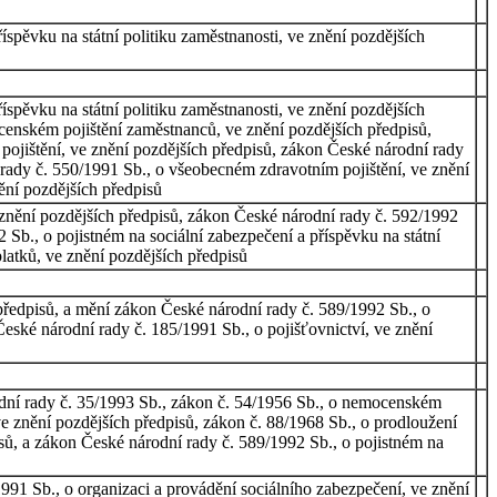
spěvku na státní politiku zaměstnanosti, ve znění pozdějších
spěvku na státní politiku zaměstnanosti, ve znění pozdějších
cenském pojištění zaměstnanců, ve znění pozdějších předpisů,
pojištění, ve znění pozdějších předpisů, zákon České národní rady
 rady č. 550/1991 Sb., o všeobecném zdravotním pojištění, ve znění
ění pozdějších předpisů
znění pozdějších předpisů, zákon České národní rady č. 592/1992
 Sb., o pojistném na sociální zabezpečení a příspěvku na státní
latků, ve znění pozdějších předpisů
předpisů, a mění zákon České národní rady č. 589/1992 Sb., o
České národní rady č. 185/1991 Sb., o pojišťovnictví, ve znění
odní rady č. 35/1993 Sb., zákon č. 54/1956 Sb., o nemocenském
e znění pozdějších předpisů, zákon č. 88/1968 Sb., o prodloužení
isů, a zákon České národní rady č. 589/1992 Sb., o pojistném na
91 Sb., o organizaci a provádění sociálního zabezpečení, ve znění