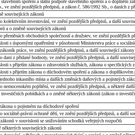
stavebním spoření a státní podpoře stavebního spoření a o doplnění zá
, ve znění pozdějších předpisů, a zákon č. 586/1992 Sb., o daních z p
ě souvisejících zákonů
 kolektivním investování, ve znění pozdějších předpisů, a další souvis
rů a o změně souvisejících zákonů
 přeměnách obchodních společností a družstev, ve znění pozdějších pře
osti s úspornými opatřeními v působnosti Ministerstva práce a sociální
ákoník práce, ve znění pozdějších předpisů, a další související zákony
 dani z přidané hodnoty, ve znění pozdějších předpisů, a další souvise
osti s přijetím zákona o zdravotních službách, zákona o specifických 
losti s přijetím zákona o důchodovém spoření a zákona o doplňkovém 
 jednoho inkasního místa a dalších změnách daňových a pojistných zák
o nemocenském pojištění, ve znění pozdějších předpisů, a některé dalš
investičních pobídkách a o změně některých zákonů (zákon o investiční
 zákona o pojistném na důchodové spoření
sociálně-právní ochraně dětí, ve znění pozdějších předpisů, a další so
zákonů v souvislosti se snižováním schodků veřejných rozpočtů
některých souvisejících zákonů