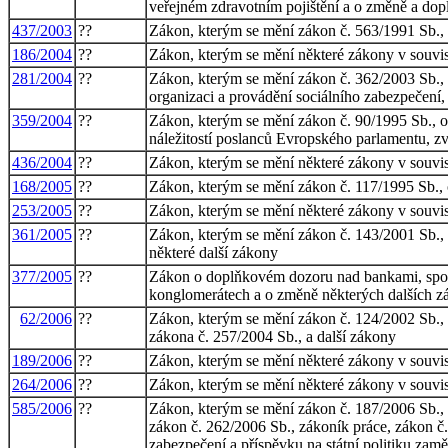
veřejném zdravotním pojištění a o změně a dopl
437/2003
??
Zákon, kterým se mění zákon č. 563/1991 Sb., o
186/2004
??
Zákon, kterým se mění některé zákony v souvisl
281/2004
??
Zákon, kterým se mění zákon č. 362/2003 Sb., 
organizaci a provádění sociálního zabezpečení,
359/2004
??
Zákon, kterým se mění zákon č. 90/1995 Sb., o 
náležitostí poslanců Evropského parlamentu, z
436/2004
??
Zákon, kterým se mění některé zákony v souvisl
168/2005
??
Zákon, kterým se mění zákon č. 117/1995 Sb., o
253/2005
??
Zákon, kterým se mění některé zákony v souvisl
361/2005
??
Zákon, kterým se mění zákon č. 143/2001 Sb., 
některé další zákony
377/2005
??
Zákon o doplňkovém dozoru nad bankami, spořit
konglomerátech a o změně některých dalších z
62/2006
??
Zákon, kterým se mění zákon č. 124/2002 Sb., 
zákona č. 257/2004 Sb., a další zákony
189/2006
??
Zákon, kterým se mění některé zákony v souvis
264/2006
??
Zákon, kterým se mění některé zákony v souvisl
585/2006
??
Zákon, kterým se mění zákon č. 187/2006 Sb., 
zákon č. 262/2006 Sb., zákoník práce, zákon č.
zabezpečení a příspěvku na státní politiku zamě