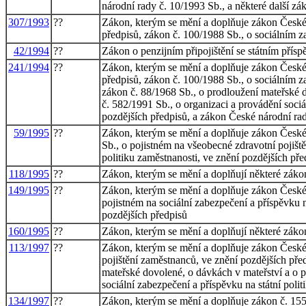
národní rady č. 10/1993 Sb., a některé další zá
307/1993
??
Zákon, kterým se mění a doplňuje zákon České n
předpisů, zákon č. 100/1988 Sb., o sociálním z
42/1994
??
Zákon o penzijním připojištění se státním pří
241/1994
??
Zákon, kterým se mění a doplňuje zákon České n
předpisů, zákon č. 100/1988 Sb., o sociálním z
zákon č. 88/1968 Sb., o prodloužení mateřské d
č. 582/1991 Sb., o organizaci a provádění soci
pozdějších předpisů, a zákon České národní rad
59/1995
??
Zákon, kterým se mění a doplňuje zákon České 
Sb., o pojistném na všeobecné zdravotní pojiště
politiku zaměstnanosti, ve znění pozdějších př
118/1995
??
Zákon, kterým se mění a doplňují některé zákony
149/1995
??
Zákon, kterým se mění a doplňuje zákon České 
pojistném na sociální zabezpečení a příspěvku n
pozdějších předpisů
160/1995
??
Zákon, kterým se mění a doplňují některé zákon
113/1997
??
Zákon, kterým se mění a doplňuje zákon České 
pojištění zaměstnanců, ve znění pozdějších pře
mateřské dovolené, o dávkách v mateřství a o p
sociální zabezpečení a příspěvku na státní poli
134/1997
??
Zákon, kterým se mění a doplňuje zákon č. 155