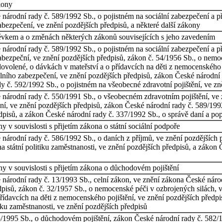
kony
árodní rady č. 589/1992 Sb., o pojistném na sociální zabezpečení a pří
abezpečení, ve znění pozdějších předpisů, a některé další zákony
spěvkem a o změnách některých zákonů souvisejících s jeho zavedením
árodní rady č. 589/1992 Sb., o pojistném na sociální zabezpečení a pří
abezpeční, ve znění pozdějších předpisů, zákon č. 54/1956 Sb., o nemo
ovolené, o dávkách v mateřství a o přídavcích na děti z nemocenského 
álního zabezpečení, ve znění pozdějších předpisů, zákon České národní
y č. 592/1992 Sb., o pojistném na všeobecné zdravotní pojištění, ve zn
národní rady č. 550/1991 Sb., o všeobecném zdravotním pojištění, ve 
ní, ve znění pozdějších předpisů, zákon České národní rady č. 589/1992
edpisů, a zákon České národní rady č. 337/1992 Sb., o správě daní a pop
 v souvislosti s přijetím zákona o státní sociální podpoře
národní rady č. 586/1992 Sb., o daních z příjmů, ve znění pozdějších 
a státní politiku zaměstnanosti, ve znění pozdějších předpisů, a zákon 
y v souvislosti s přijetím zákona o důchodovém pojištění
národní rady č. 13/1993 Sb., celní zákon, ve znění zákona České nár
dpisů, zákon č. 32/1957 Sb., o nemocenské péči v ozbrojených silách, v
řídavcích na děti z nemocenského pojištění, ve znění pozdějších předp
tiku zaměstnanosti, ve znění pozdějších předpisů
/1995 Sb., o důchodovém pojištění, zákon České národní rady č. 582/19