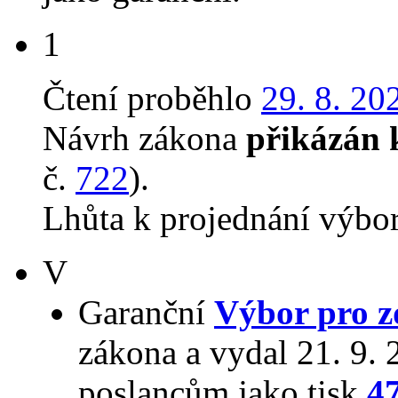
1
Čtení proběhlo
29. 8. 20
Návrh zákona
přikázán 
č.
722
).
Lhůta k projednání výbo
V
Garanční
Výbor pro z
zákona a vydal 21. 9.
poslancům jako tisk
4