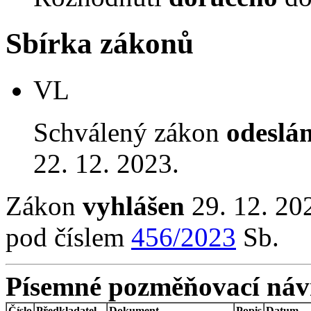
Sbírka zákonů
VL
Schválený zákon
odeslá
22. 12. 2023.
Zákon
vyhlášen
29. 12. 20
pod číslem
456/2023
Sb.
Písemné pozměňovací náv
Číslo
Předkladatel
Dokument
Popis
Datum