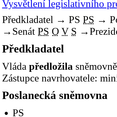
Vysvětlení legislativního p
Předkladatel
→
PS
PS
→
P
→
Senát
PS
O
V
S
→
Prezid
Předkladatel
Vláda
předložila
sněmovně 
Zástupce navrhovatele: mini
Poslanecká sněmovna
PS