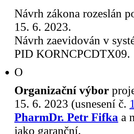
Návrh zákona rozeslán p
15. 6. 2023.
Návrh zaevidován v sys
PID KORNCPCDTX09.
O
Organizační výbor
proj
15. 6. 2023 (usnesení č.
PharmDr. Petr Fifka
a 
jako garanční.