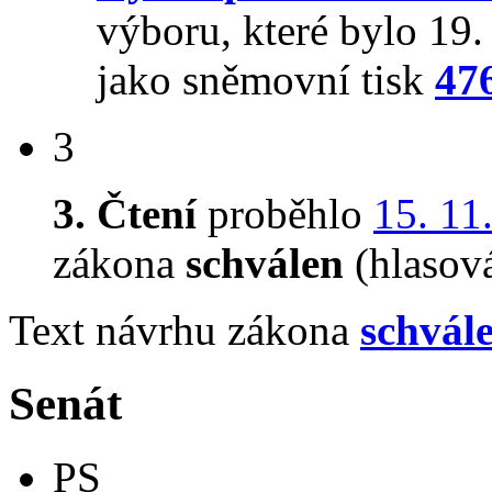
výboru, které bylo 19
jako sněmovní tisk
47
3
3. Čtení
proběhlo
15. 11
zákona
schválen
(hlasov
Text návrhu zákona
schvál
Senát
PS