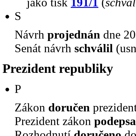
jako tisk
191/1
(
schval
S
Návrh
projednán
dne 20.
Senát návrh
schválil
(usn
Prezident republiky
P
Zákon
doručen
prezident
Prezident zákon
podepsa
Rozhodnutí
doručeno
do