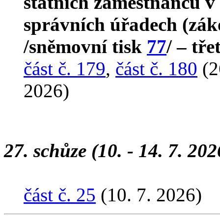
státních zaměstnanců v 
správních úřadech (zák
/sněmovní tisk
77
/ – tře
část č. 179
,
část č. 180
(2
2026)
27. schůze (10. - 14. 7. 202
část č. 25
(10. 7. 2026)