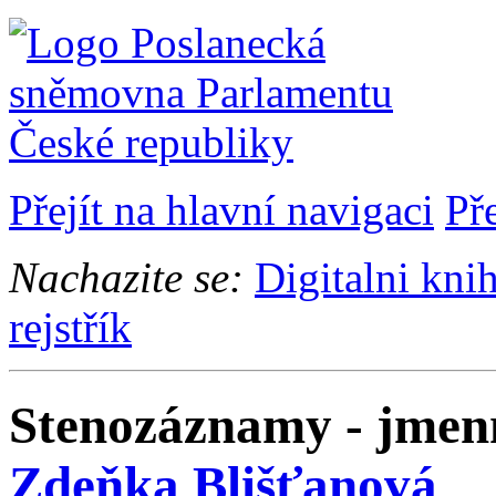
Přejít na hlavní navigaci
Př
Nachazite se:
Digitalni kni
rejstřík
Stenozáznamy - jmenn
Zdeňka Blišťanová