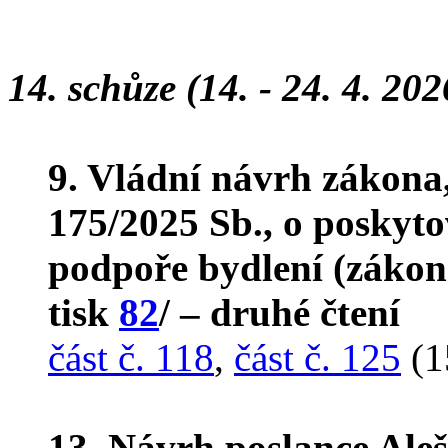
14. schůze (14. - 24. 4. 202
9. Vládní návrh zákona
175/2025 Sb., o poskyto
podpoře bydlení (zákon
tisk
82
/ – druhé čtení
část č. 118
,
část č. 125
(1
13. Návrh poslance Ale