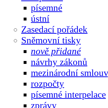
písemné
ústní
Zasedací pořádek
Sněmovní tisky
nově přidané
návrhy zákonů
mezinárodní smlou
rozpočty
písemné interpelace
zprávy