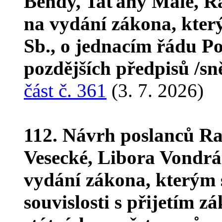
Bendy, Taťány Malé, Ra
na vydání zákona, kter
Sb., o jednacím řádu P
pozdějších předpisů /s
část č. 361
(3. 7. 2026)
112. Návrh poslanců R
Vesecké, Libora Vondr
vydání zákona, kterým 
souvislosti s přijetím 