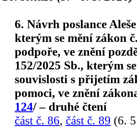
6. Návrh poslance Aleš
kterým se mění zákon č. 
podpoře, ve znění pozdě
152/2025 Sb., kterým s
souvislosti s přijetím z
pomoci, ve znění zákona
124
/ – druhé čtení
část č. 86
,
část č. 89
(6. 5