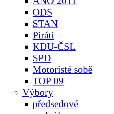
ANO 2011
ODS
STAN
Piráti
KDU-ČSL
SPD
Motoristé sobě
TOP 09
Výbory
předsedové