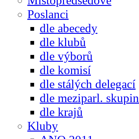
Místopředsedové
Poslanci
dle abecedy
dle klubů
dle výborů
dle komisí
dle stálých delegací
dle meziparl. skupin
dle krajů
Kluby