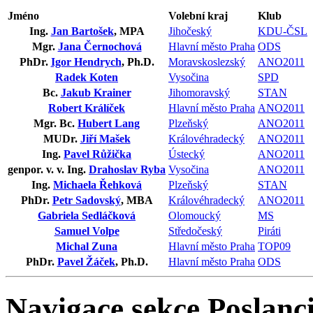
Jméno
Volební kraj
Klub
Ing.
Jan Bartošek
, MPA
Jihočeský
KDU-ČSL
Mgr.
Jana Černochová
Hlavní město Praha
ODS
PhDr.
Igor Hendrych
, Ph.D.
Moravskoslezský
ANO2011
Radek Koten
Vysočina
SPD
Bc.
Jakub Krainer
Jihomoravský
STAN
Robert Králíček
Hlavní město Praha
ANO2011
Mgr. Bc.
Hubert Lang
Plzeňský
ANO2011
MUDr.
Jiří Mašek
Královéhradecký
ANO2011
Ing.
Pavel Růžička
Ústecký
ANO2011
genpor. v. v. Ing.
Drahoslav Ryba
Vysočina
ANO2011
Ing.
Michaela Řehková
Plzeňský
STAN
PhDr.
Petr Sadovský
, MBA
Královéhradecký
ANO2011
Gabriela Sedláčková
Olomoucký
MS
Samuel Volpe
Středočeský
Piráti
Michal Zuna
Hlavní město Praha
TOP09
PhDr.
Pavel Žáček
, Ph.D.
Hlavní město Praha
ODS
Navigace sekce
Poslanci