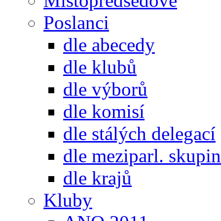
Místopředsedové
Poslanci
dle abecedy
dle klubů
dle výborů
dle komisí
dle stálých delegací
dle meziparl. skupin
dle krajů
Kluby