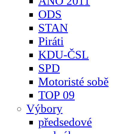
ANO 2011
ODS
STAN
Piráti
KDU-ČSL
SPD
Motoristé sobě
TOP 09
Výbory
předsedové