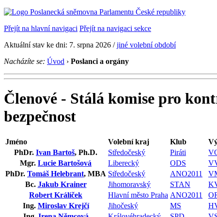
Přejít na hlavní navigaci
Přejít na navigaci sekce
Aktuální stav ke dni: 7. srpna 2026 /
jiné volební období
Nacházíte se:
Úvod
›
Poslanci a orgány
Členové - Stálá komise pro kon
bezpečnost
Jméno
Volební kraj
Klub
Vý
PhDr.
Ivan Bartoš
, Ph.D.
Středočeský
Piráti
V
Mgr.
Lucie Bartošová
Liberecký
ODS
V
PhDr.
Tomáš Helebrant
, MBA
Středočeský
ANO2011
V
Bc.
Jakub Krainer
Jihomoravský
STAN
K
Robert Králíček
Hlavní město Praha
ANO2011
O
Ing.
Miroslav Krejčí
Jihočeský
MS
H
Ing.
Irena Němcová
Královéhradecký
SPD
V