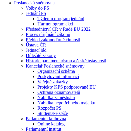
Poslanecká sněmovna
Volby do PS
Jednání PS
Týdenní program jednání
Harmonogram akcí
Předsednictví ČR v Radě EU 2022
Proces příjímání zákonů
Přehled zákonodárné činnosti
Ústava ČR
Jednací řád
Důležité zákony
Historie parlamentarismu a české ústavnosti
Kancelář Poslanecké sněmovny
Organizační schéma
Poskytování informací
Veřejné zakázky
Projekty KPS podporované EU
Ochrana oznamovatelů
Nabídka zaměstnání
Nabídka nepotřebného majetku
Rozpočet PS
Studentské stáže
Parlamentní knihovna
Online katalog
Parlamentní institut