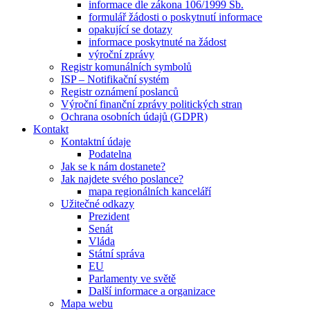
informace dle zákona 106/1999 Sb.
formulář žádosti o poskytnutí informace
opakující se dotazy
informace poskytnuté na žádost
výroční zprávy
Registr komunálních symbolů
ISP – Notifikační systém
Registr oznámení poslanců
Výroční finanční zprávy politických stran
Ochrana osobních údajů (GDPR)
Kontakt
Kontaktní údaje
Podatelna
Jak se k nám dostanete?
Jak najdete svého poslance?
mapa regionálních kanceláří
Užitečné odkazy
Prezident
Senát
Vláda
Státní správa
EU
Parlamenty ve světě
Další informace a organizace
Mapa webu