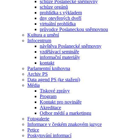
schůze Poslanecké sněmovny
schůze orgánů
prohlídka s výkladem
dny otevřených dveří
virtuální prohlídka
průvodce Poslaneckou sněmovnou
Kultura a umění
Infocentrum
návštěva Poslanecké sněmovny
vzdělávací semináře
informační materiály
kontakt
Parlamentní knihovna
Archiv PS
Data agend PS (ke stažení)
Média
Tiskové zprávy
Program
Kontakt pro novináře
Akreditace
Odbor médií a marketingu
Fotogalerie
Informace v českém znakovém jazyce
Petice
Poskytování informací