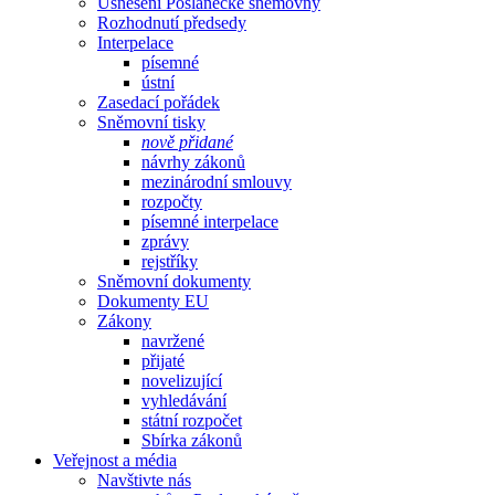
Usnesení Poslanecké sněmovny
Rozhodnutí předsedy
Interpelace
písemné
ústní
Zasedací pořádek
Sněmovní tisky
nově přidané
návrhy zákonů
mezinárodní smlouvy
rozpočty
písemné interpelace
zprávy
rejstříky
Sněmovní dokumenty
Dokumenty EU
Zákony
navržené
přijaté
novelizující
vyhledávání
státní rozpočet
Sbírka zákonů
Veřejnost a média
Navštivte nás