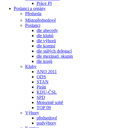
Práce PI
Poslanci a orgány
Předseda
Místopředsedové
Poslanci
dle abecedy
dle klubů
dle výborů
dle komisí
dle stálých delegací
dle meziparl. skupin
dle krajů
Kluby
ANO 2011
ODS
STAN
Piráti
KDU-ČSL
SPD
Motoristé sobě
TOP 09
Výbory
předsedové
podvýbory