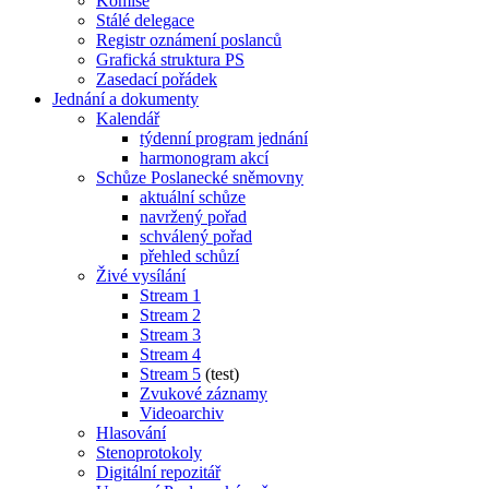
Komise
Stálé delegace
Registr oznámení poslanců
Grafická struktura PS
Zasedací pořádek
Jednání a dokumenty
Kalendář
týdenní program jednání
harmonogram akcí
Schůze Poslanecké sněmovny
aktuální schůze
navržený pořad
schválený pořad
přehled schůzí
Živé vysílání
Stream 1
Stream 2
Stream 3
Stream 4
Stream 5
(test)
Zvukové záznamy
Videoarchiv
Hlasování
Stenoprotokoly
Digitální repozitář