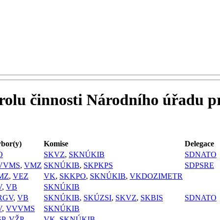
trolu činnosti Národního úřadu p
bor(y)
Komise
Delegace
O
SKVZ
,
SKNÚKIB
SDNATO
VVMS
,
VMZ
SKNÚKIB
,
SKPKPS
SDPSRE
MZ
,
VEZ
VK
,
SKKPO
,
SKNÚKIB
,
VKDOZIMETR
V
,
VB
SKNÚKIB
RGV
,
VB
SKNÚKIB
,
SKÚZSI
,
SKVZ
,
SKBIS
SDNATO
V
,
VVVMS
SKNÚKIB
SP
,
VŽP
VK
,
SKNÚKIB