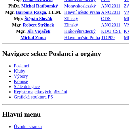
PhDr.
Michal Ratiborský
Moravskoslezský
ANO2011
Z
Mgr.
Barbora Rázga
, LL.M.
Hlavní město Praha
ANO2011
V
Mgr.
Štěpán Slovák
Zlínský
ODS
M
Mgr.
Robert Stržínek
Zlínský
ANO2011
V
Mgr.
Jiří Vojáček
Královéhradecký
KDU-ČSL
K
Michal Zuna
Hlavní město Praha
TOP09
M
Navigace sekce
Poslanci a orgány
Poslanci
Kluby
Výbory
Komise
Stálé delegace
Registr majetkových přiznání
Grafická struktura PS
Hlavní menu
Úvodní stránka