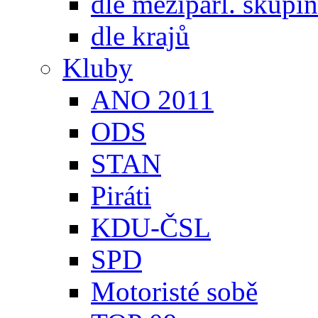
dle meziparl. skupin
dle krajů
Kluby
ANO 2011
ODS
STAN
Piráti
KDU-ČSL
SPD
Motoristé sobě