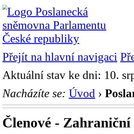
Přejít na hlavní navigaci
Př
Aktuální stav ke dni: 10. s
Nacházíte se:
Úvod
›
Posla
Členové - Zahraniční