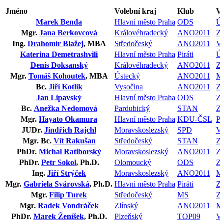
Jméno
Volební kraj
Klub
V
Marek Benda
Hlavní město Praha
ODS
Mgr.
Jana Berkovcová
Královéhradecký
ANO2011
Ing.
Drahomír Blažej
, MBA
Středočeský
ANO2011
Katerina Demetrashvili
Hlavní město Praha
Piráti
Denis Doksanský
Královéhradecký
ANO2011
Mgr.
Tomáš Kohoutek
, MBA
Ústecký
ANO2011
Bc.
Jiří Kotlík
Vysočina
ANO2011
Jan Lipavský
Hlavní město Praha
ODS
Bc.
Anežka Nedomová
Pardubický
STAN
Mgr.
Hayato Okamura
Hlavní město Praha
KDU-ČSL
JUDr.
Jindřich Rajchl
Moravskoslezský
SPD
Mgr. Bc.
Vít Rakušan
Středočeský
STAN
PhDr.
Michal Ratiborský
Moravskoslezský
ANO2011
PhDr.
Petr Sokol
, Ph.D.
Olomoucký
ODS
Ing.
Jiří Strýček
Moravskoslezský
ANO2011
Mgr.
Gabriela Svárovská
, Ph.D.
Hlavní město Praha
Piráti
Mgr.
Filip Turek
Středočeský
MS
Mgr.
Radek Vondráček
Zlínský
ANO2011
PhDr.
Marek Ženíšek
, Ph.D.
Plzeňský
TOP09