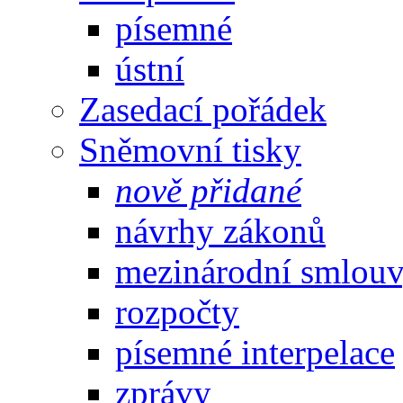
písemné
ústní
Zasedací pořádek
Sněmovní tisky
nově přidané
návrhy zákonů
mezinárodní smlou
rozpočty
písemné interpelace
zprávy