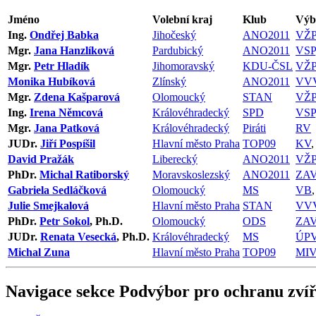
Jméno
Volební kraj
Klub
Výb
Ing.
Ondřej Babka
Jihočeský
ANO2011
VŽP
Mgr.
Jana Hanzlíková
Pardubický
ANO2011
VSP
Mgr.
Petr Hladík
Jihomoravský
KDU-ČSL
VŽP
Monika Hubíková
Zlínský
ANO2011
VV
Mgr.
Zdena Kašparová
Olomoucký
STAN
VŽP
Ing.
Irena Němcová
Královéhradecký
SPD
VSP
Mgr.
Jana Patková
Královéhradecký
Piráti
RV
JUDr.
Jiří Pospíšil
Hlavní město Praha
TOP09
KV
David Pražák
Liberecký
ANO2011
VŽP
PhDr.
Michal Ratiborský
Moravskoslezský
ANO2011
ZA
Gabriela Sedláčková
Olomoucký
MS
VB
Julie Smejkalová
Hlavní město Praha
STAN
VV
PhDr.
Petr Sokol
, Ph.D.
Olomoucký
ODS
ZA
JUDr.
Renata Vesecká
, Ph.D.
Královéhradecký
MS
ÚP
Michal Zuna
Hlavní město Praha
TOP09
MIV
Navigace sekce
Podvýbor pro ochranu zvíř