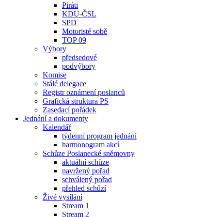
Piráti
KDU-ČSL
SPD
Motoristé sobě
TOP 09
Výbory
předsedové
podvýbory
Komise
Stálé delegace
Registr oznámení poslanců
Grafická struktura PS
Zasedací pořádek
Jednání a dokumenty
Kalendář
týdenní program jednání
harmonogram akcí
Schůze Poslanecké sněmovny
aktuální schůze
navržený pořad
schválený pořad
přehled schůzí
Živé vysílání
Stream 1
Stream 2