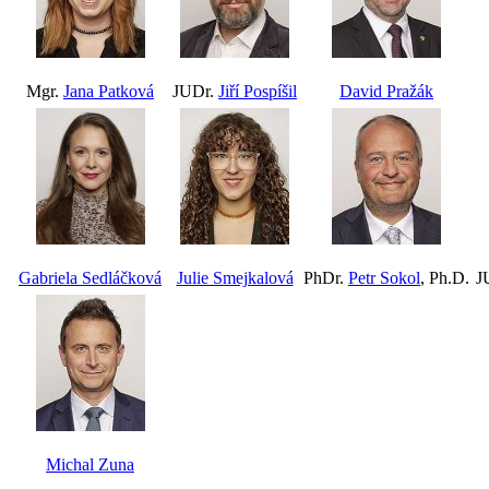
Mgr.
Jana Patková
JUDr.
Jiří Pospíšil
David Pražák
Gabriela Sedláčková
Julie Smejkalová
PhDr.
Petr Sokol
, Ph.D.
J
Michal Zuna