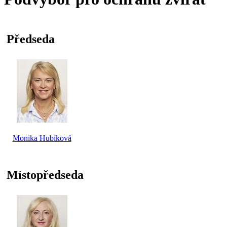
Předseda
Monika Hubíková
Místopředseda