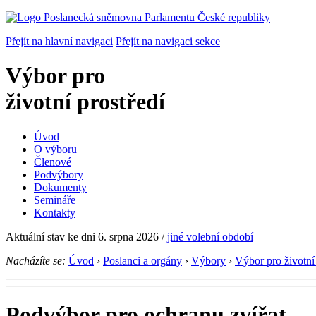
Přejít na hlavní navigaci
Přejít na navigaci sekce
Výbor pro
životní prostředí
Úvod
O výboru
Členové
Podvýbory
Dokumenty
Semináře
Kontakty
Aktuální stav ke dni 6. srpna 2026
/
jiné volební období
Nacházíte se:
Úvod
›
Poslanci a orgány
›
Výbory
›
Výbor pro životní 
Podvýbor pro ochranu zvířat