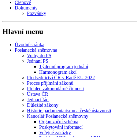
Členové
Dokumenty
Pozvánky
Hlavní menu
Úvodní stránka
Poslanecká sněmovna
Volby do PS
Jednání PS
Týdenní program jednání
Harmonogram akcí
Předsednictví ČR v Radě EU 2022
Proces příjímání zákonů
Přehled zákonodárné činnosti
Ústava ČR
Jednací řád
Důležité zákony
Historie parlamentarismu a české ústavnosti
Kancelář Poslanecké sněmovny
Organizační schéma
Poskytování informací
Veřejné zakázky