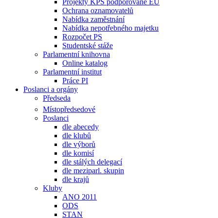
Projekty KPS podporované EU
Ochrana oznamovatelů
Nabídka zaměstnání
Nabídka nepotřebného majetku
Rozpočet PS
Studentské stáže
Parlamentní knihovna
Online katalog
Parlamentní institut
Práce PI
Poslanci a orgány
Předseda
Místopředsedové
Poslanci
dle abecedy
dle klubů
dle výborů
dle komisí
dle stálých delegací
dle meziparl. skupin
dle krajů
Kluby
ANO 2011
ODS
STAN