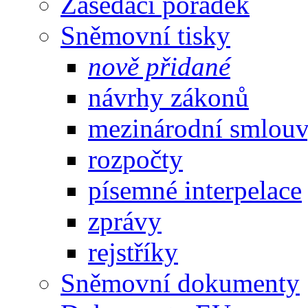
Zasedací pořádek
Sněmovní tisky
nově přidané
návrhy zákonů
mezinárodní smlou
rozpočty
písemné interpelace
zprávy
rejstříky
Sněmovní dokumenty