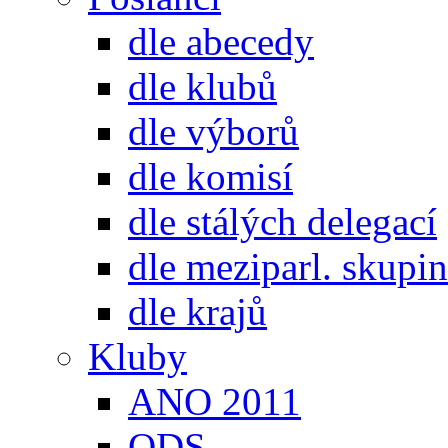
dle abecedy
dle klubů
dle výborů
dle komisí
dle stálých delegací
dle meziparl. skupin
dle krajů
Kluby
ANO 2011
ODS