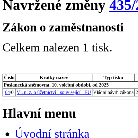
Navržené změny
435/
Zákon o zaměstnanosti
Celkem nalezen 1 tisk.
Číslo
Krátký název
Typ tisku
Poslanecká sněmovna, 10. volební období, od 2025
64
/0
Vl. n. z. o účetnictví - související - EU
Vládní návrh zákona
2
Hlavní menu
Úvodní stránka