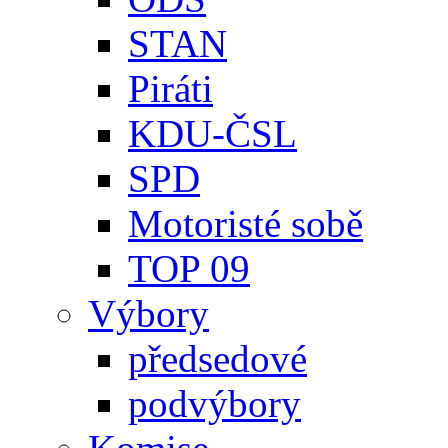
STAN
Piráti
KDU-ČSL
SPD
Motoristé sobě
TOP 09
Výbory
předsedové
podvýbory