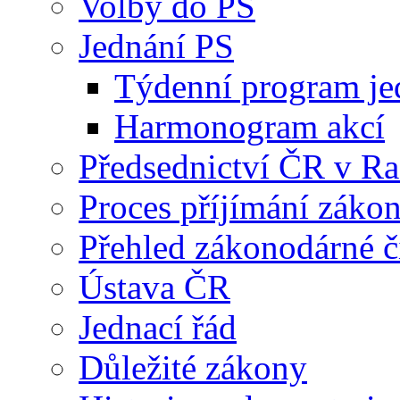
Volby do PS
Jednání PS
Týdenní program je
Harmonogram akcí
Předsednictví ČR v R
Proces příjímání záko
Přehled zákonodárné č
Ústava ČR
Jednací řád
Důležité zákony