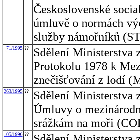
Československé social
úmluvě o normách výcv
služby námořníků (S
71/1995
??
Sdělení Ministerstva 
Protokolu 1978 k Mez
znečišťování z lodí
263/1995
??
Sdělení Ministerstva 
Úmluvy o mezinárodní
srážkám na moři (C
105/1996
??
Sdělení Ministerstva z