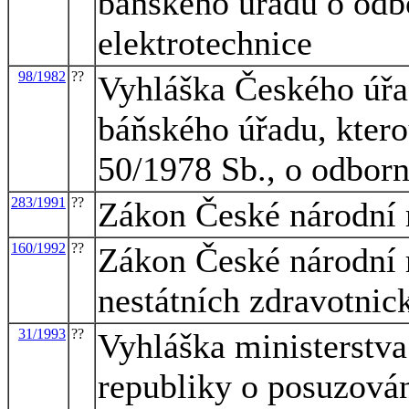
báňského úřadu o odbo
elektrotechnice
98/1982
??
Vyhláška Českého úřa
báňského úřadu, ktero
50/1978 Sb., o odborn
283/1991
??
Zákon České národní r
160/1992
??
Zákon České národní r
nestátních zdravotnic
31/1993
??
Vyhláška ministerstva
republiky o posuzová