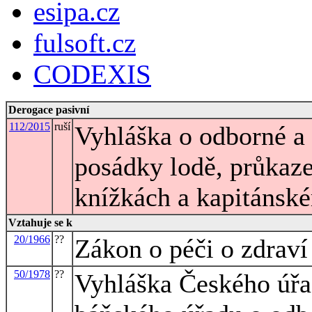
esipa.cz
fulsoft.cz
CODEXIS
Derogace pasivní
112/2015
ruší
Vyhláška o odborné a 
posádky lodě, průkaz
knížkách a kapitánské
Vztahuje se k
20/1966
??
Zákon o péči o zdraví
50/1978
??
Vyhláška Českého úřa