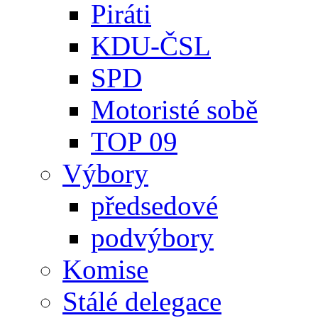
Piráti
KDU-ČSL
SPD
Motoristé sobě
TOP 09
Výbory
předsedové
podvýbory
Komise
Stálé delegace