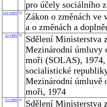
pro účely sociálního 
161/1993
??
Zákon o změnách ve v
a o změnách a doplněn
52/1995
??
Sdělení Ministerstva 
Mezinárodní úmluvy o
moři (SOLAS), 1974, 
socialistické republi
Mezinárodní úmluvě o
moři, 1974
53/1995
??
Sdělení Ministerstva 