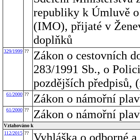
republiky k Úmluvě o
(IMO), přijaté v Žene
doplňků
329/1999
??
Zákon o cestovních d
283/1991 Sb., o Polic
pozdějších předpisů, 
61/2000
??
Zákon o námořní pla
61/2000
??
Zákon o námořní pla
Vztahováno k
112/2015
??
Vyhláška o odborné a 