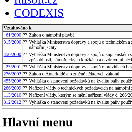
CODEXIS
Vztahováno k
61/2000
??
Zákon o námořní plavbě
315/2000
??
Vyhláška Ministerstva dopravy a spojů o technickém a
námořní jachty
450/2000
??
Vyhláška Ministerstva dopravy a spojů o kapitánském s
způsobilosti, námořnických knížkách a o zdravotní péč
25/2001
??
Vyhláška Ministerstva dopravy a spojů o pravidlech be
276/2003
??
Zákon o Antarktidě a o změně některých zákonů
455/2006
??
Vyhláška o stanovení požadavků na kvalitu paliv použí
266/2009
??
Nařízení vlády o technických požadavcích na námořní z
113/2010
??
Nařízení vlády, kterým se mění nařízení vlády č. 266/2
312/2012
??
Vyhláška o stanovení požadavků na kvalitu paliv použí
Hlavní menu