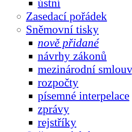
ústní
Zasedací pořádek
Sněmovní tisky
nově přidané
návrhy zákonů
mezinárodní smlou
rozpočty
písemné interpelace
zprávy
rejstříky