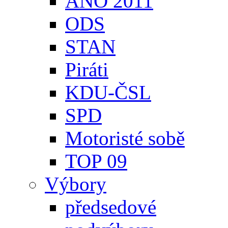
ANO 2011
ODS
STAN
Piráti
KDU-ČSL
SPD
Motoristé sobě
TOP 09
Výbory
předsedové