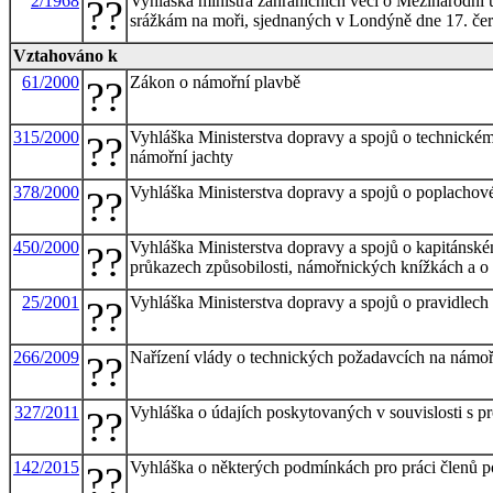
2/1968
Vyhláška ministra zahraničních věcí o Mezinárodní 
??
srážkám na moři, sjednaných v Londýně dne 17. če
Vztahováno k
61/2000
Zákon o námořní plavbě
??
315/2000
Vyhláška Ministerstva dopravy a spojů o technické
??
námořní jachty
378/2000
Vyhláška Ministerstva dopravy a spojů o poplachové
??
450/2000
Vyhláška Ministerstva dopravy a spojů o kapitánské
??
průkazech způsobilosti, námořnických knížkách a o 
25/2001
Vyhláška Ministerstva dopravy a spojů o pravidlech
??
266/2009
Nařízení vlády o technických požadavcích na námořn
??
327/2011
Vyhláška o údajích poskytovaných v souvislosti s 
??
142/2015
Vyhláška o některých podmínkách pro práci členů p
??