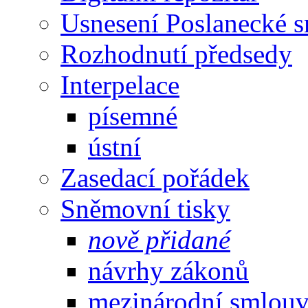
Usnesení Poslanecké 
Rozhodnutí předsedy
Interpelace
písemné
ústní
Zasedací pořádek
Sněmovní tisky
nově přidané
návrhy zákonů
mezinárodní smlou