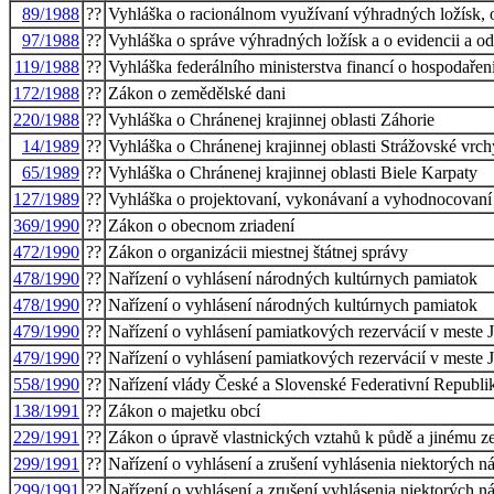
89/1988
??
Vyhláška o racionálnom využívaní výhradných ložísk, 
97/1988
??
Vyhláška o správe výhradných ložísk a o evidencii a o
119/1988
??
Vyhláška federálního ministerstva financí o hospodaře
172/1988
??
Zákon o zemědělské dani
220/1988
??
Vyhláška o Chránenej krajinnej oblasti Záhorie
14/1989
??
Vyhláška o Chránenej krajinnej oblasti Strážovské vrch
65/1989
??
Vyhláška o Chránenej krajinnej oblasti Biele Karpaty
127/1989
??
Vyhláška o projektovaní, vykonávaní a vyhodnocovaní 
369/1990
??
Zákon o obecnom zriadení
472/1990
??
Zákon o organizácii miestnej štátnej správy
478/1990
??
Nařízení o vyhlásení národných kultúrnych pamiatok
478/1990
??
Nařízení o vyhlásení národných kultúrnych pamiatok
479/1990
??
Nařízení o vyhlásení pamiatkových rezervácií v meste Ju
479/1990
??
Nařízení o vyhlásení pamiatkových rezervácií v meste Ju
558/1990
??
Nařízení vlády České a Slovenské Federativní Republi
138/1991
??
Zákon o majetku obcí
229/1991
??
Zákon o úpravě vlastnických vztahů k půdě a jinému 
299/1991
??
Nařízení o vyhlásení a zrušení vyhlásenia niektorých 
299/1991
??
Nařízení o vyhlásení a zrušení vyhlásenia niektorých 