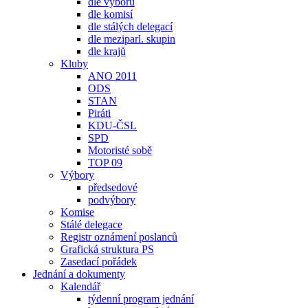
dle výborů
dle komisí
dle stálých delegací
dle meziparl. skupin
dle krajů
Kluby
ANO 2011
ODS
STAN
Piráti
KDU-ČSL
SPD
Motoristé sobě
TOP 09
Výbory
předsedové
podvýbory
Komise
Stálé delegace
Registr oznámení poslanců
Grafická struktura PS
Zasedací pořádek
Jednání a dokumenty
Kalendář
týdenní program jednání