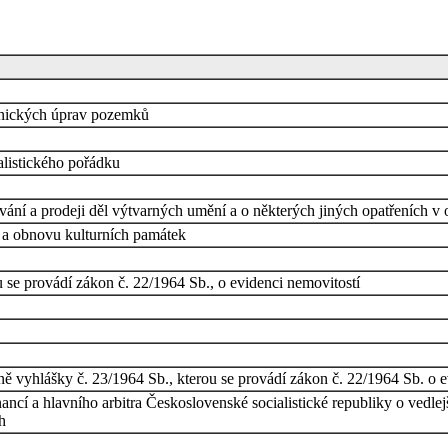
chnických úprav pozemků
alistického pořádku
ávání a prodeji děl výtvarných umění a o některých jiných opatřeních 
 a obnovu kulturních památek
u se provádí zákon č. 22/1964 Sb., o evidenci nemovitostí
ě vyhlášky č. 23/1964 Sb., kterou se provádí zákon č. 22/1964 Sb. o e
inancí a hlavního arbitra Československé socialistické republiky o vedle
h