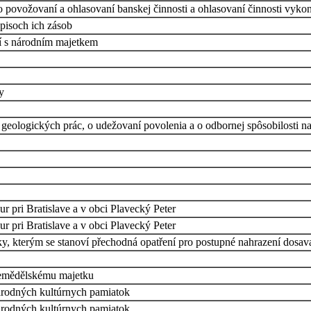
o povožovaní a ohlasovaní banskej činnosti a ohlasovaní činnosti vy
dpisoch ich zásob
ní s národním majetkem
y
geologických prác, o udežovaní povolenia a o odbornej spôsobilosti n
r pri Bratislave a v obci Plavecký Peter
r pri Bratislave a v obci Plavecký Peter
ky, kterým se stanoví přechodná opatření pro postupné nahrazení dos
zemědělskému majetku
národných kultúrnych pamiatok
národných kultúrnych pamiatok