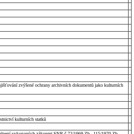
ajišťování zvýšené ochrany archivních dokumentů jako kulturních
nictví kulturních statků
oplnení vykonaných zákonmi SNR č.72/1969 Zb., 115/1970 Zb.,