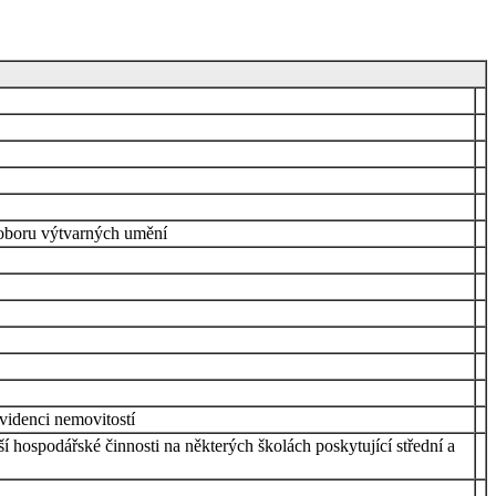
v oboru výtvarných umění
videnci nemovitostí
jší hospodářské činnosti na některých školách poskytující střední a