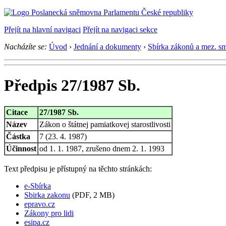
Přejít na hlavní navigaci
Přejít na navigaci sekce
Nacházíte se:
Úvod
›
Jednání a dokumenty
›
Sbírka zákonů a mez. s
Předpis 27/1987 Sb.
Citace
27/1987 Sb.
Název
Zákon o štátnej pamiatkovej starostlivosti
Částka
7 (23. 4. 1987)
Účinnost
od 1. 1. 1987, zrušeno dnem 2. 1. 1993
Text předpisu je přístupný na těchto stránkách:
e-Sbírka
Sbirka zakonu
(PDF, 2 MB)
epravo.cz
Zákony pro lidi
esipa.cz