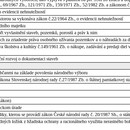
., 69/1967 Zb., 121/1971 Zb., 159/1971 Zb., 52/1982 Zb. a zákonom 
 evidencii nehnutežností
ktorou sa vykonáva zákon č.22/1964 Zb., o evidencii nehnutežností
odního majetku
při vyvlastnění staveb, pozemků, porostů a práv k nim
ách za zriadenie práva osobného užívania pozemkov a o náhradách za
a školstva a kultúry č.149/1961 Zb. o nákupe, zadávání a predaji diel
ční rozvoj o dokumentaci staveb
 občanmi na základe povolenia národného výboru
kona Slovenskej národnej rady č.27/1987 Zb. o štátnej pamiatkovej star
zákon)
ickom úrade
liky, kterou se provádí zákon České národní rady č. 20/1987 Sb., o stá
ných ložísk z hžadiska ochrany a racionálneho využitia nerastného bo