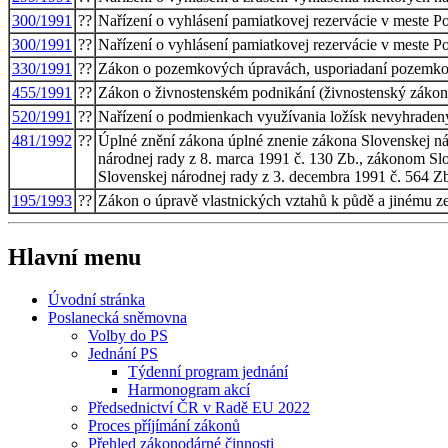
300/1991
??
Nařízení o vyhlásení pamiatkovej rezervácie v meste P
300/1991
??
Nařízení o vyhlásení pamiatkovej rezervácie v meste P
330/1991
??
Zákon o pozemkových úpravách, usporiadaní pozemko
455/1991
??
Zákon o živnostenském podnikání (živnostenský zákon
520/1991
??
Nařízení o podmienkach využívania ložísk nevyhraden
481/1992
??
Úplné znění zákona úplné znenie zákona Slovenskej n
národnej rady z 8. marca 1991 č. 130 Zb., zákonom Sl
Slovenskej národnej rady z 3. decembra 1991 č. 564 Zb
195/1993
??
Zákon o úpravě vlastnických vztahů k půdě a jinému z
Hlavní menu
Úvodní stránka
Poslanecká sněmovna
Volby do PS
Jednání PS
Týdenní program jednání
Harmonogram akcí
Předsednictví ČR v Radě EU 2022
Proces příjímání zákonů
Přehled zákonodárné činnosti