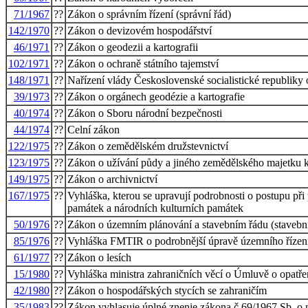
71/1967
??
Zákon o správním řízení (správní řád)
142/1970
??
Zákon o devizovém hospodářství
46/1971
??
Zákon o geodezii a kartografii
102/1971
??
Zákon o ochraně státního tajemství
148/1971
??
Nařízení vlády Československé socialistické republiky
39/1973
??
Zákon o orgánech geodézie a kartografie
40/1974
??
Zákon o Sboru národní bezpečnosti
44/1974
??
Celní zákon
122/1975
??
Zákon o zemědělském družstevnictví
123/1975
??
Zákon o užívání půdy a jiného zemědělského majetku k
149/1975
??
Zákon o archivnictví
167/1975
??
Vyhláška, kterou se upravují podrobnosti o postupu př
památek a národních kulturních památek
50/1976
??
Zákon o územním plánování a stavebním řádu (stavebn
85/1976
??
Vyhláška FMTIR o podrobnější úpravě územního řízení
61/1977
??
Zákon o lesích
15/1980
??
Vyhláška ministra zahraničních věcí o Úmluvě o opatře
42/1980
??
Zákon o hospodářských stycích se zahraničím
35/1983
??
Zákon vyhlasuje úplné znenie zákona č.69/1967 Sb. o