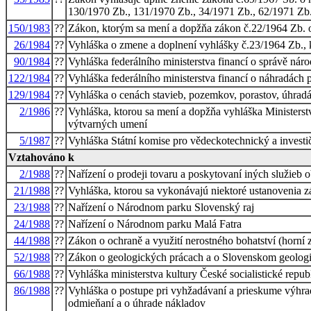
130/1970 Zb., 131/1970 Zb., 34/1971 Zb., 62/1971 Zb
150/1983
??
Zákon, ktorým sa mení a dopžňa zákon č.22/1964 Zb. o
26/1984
??
Vyhláška o zmene a doplnení vyhlášky č.23/1964 Zb., 
90/1984
??
Vyhláška federálního ministerstva financí o správě nár
122/1984
??
Vyhláška federálního ministerstva financí o náhradách 
129/1984
??
Vyhláška o cenách stavieb, pozemkov, porastov, úhrad
2/1986
??
Vyhláška, ktorou sa mení a dopžňa vyhláška Ministerstv
výtvarných umení
5/1987
??
Vyhláška Státní komise pro vědeckotechnický a investi
Vztahováno k
2/1988
??
Nařízení o prodeji tovaru a poskytovaní iných služieb
21/1988
??
Vyhláška, ktorou sa vykonávajú niektoré ustanovenia zá
23/1988
??
Nařízení o Národnom parku Slovenský raj
24/1988
??
Nařízení o Národnom parku Malá Fatra
44/1988
??
Zákon o ochraně a využití nerostného bohatství (horní 
52/1988
??
Zákon o geologických prácach a o Slovenskom geolog
66/1988
??
Vyhláška ministerstva kultury České socialistické repub
86/1988
??
Vyhláška o postupe pri vyhžadávaní a prieskume výhrad
odmieňaní a o úhrade nákladov