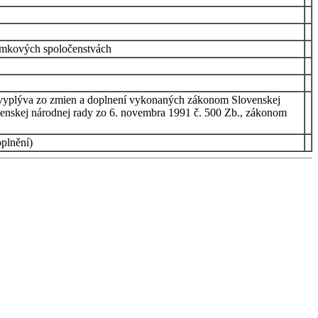
emkových spoločenstvách
o vyplýva zo zmien a doplnení vykonaných zákonom Slovenskej
venskej národnej rady zo 6. novembra 1991 č. 500 Zb., zákonom
plnění)