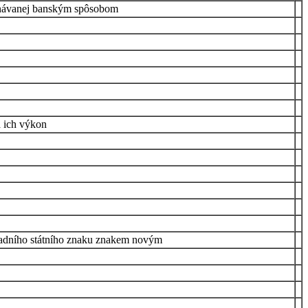
konávanej banským spôsobom
a ich výkon
avadního státního znaku znakem novým