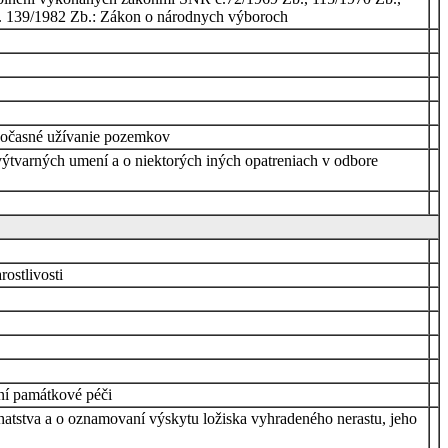
č. 139/1982 Zb.: Zákon o národnych výboroch
 dočasné užívanie pozemkov
 výtvarných umení a o niektorých iných opatreniach v odbore
ostlivosti
tní památkové péči
hatstva a o oznamovaní výskytu ložiska vyhradeného nerastu, jeho