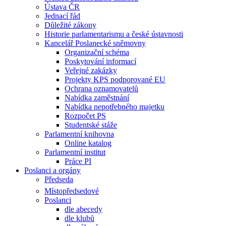
Ústava ČR
Jednací řád
Důležité zákony
Historie parlamentarismu a české ústavnosti
Kancelář Poslanecké sněmovny
Organizační schéma
Poskytování informací
Veřejné zakázky
Projekty KPS podporované EU
Ochrana oznamovatelů
Nabídka zaměstnání
Nabídka nepotřebného majetku
Rozpočet PS
Studentské stáže
Parlamentní knihovna
Online katalog
Parlamentní institut
Práce PI
Poslanci a orgány
Předseda
Místopředsedové
Poslanci
dle abecedy
dle klubů