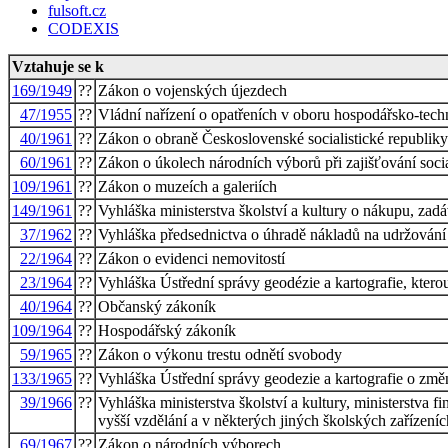
fulsoft.cz
CODEXIS
Vztahuje se k
169/1949
??
Zákon o vojenských újezdech
47/1955
??
Vládní nařízení o opatřeních v oboru hospodářsko-te
40/1961
??
Zákon o obraně Československé socialistické republiky
60/1961
??
Zákon o úkolech národních výborů při zajišťování soci
109/1961
??
Zákon o muzeích a galeriích
149/1961
??
Vyhláška ministerstva školství a kultury o nákupu, zad
37/1962
??
Vyhláška předsednictva o úhradě nákladů na udržování
22/1964
??
Zákon o evidenci nemovitostí
23/1964
??
Vyhláška Ústřední správy geodézie a kartografie, ktero
40/1964
??
Občanský zákoník
109/1964
??
Hospodářský zákoník
59/1965
??
Zákon o výkonu trestu odnětí svobody
133/1965
??
Vyhláška Ústřední správy geodezie a kartografie o změn
39/1966
??
Vyhláška ministerstva školství a kultury, ministerstva f
vyšší vzdělání a v některých jiných školských zařízeníc
69/1967
??
Zákon o národních výborech