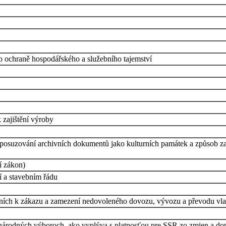
 o ochraně hospodářského a služebního tajemství
 zajištění výroby
i posuzování archivních dokumentů jako kulturních památek a způsob z
í zákon)
 a stavebním řádu
ních k zákazu a zamezení nedovoleného dovozu, vývozu a převodu vlast
 národných výboroch, ako vyplýva s platnosťou pre SSR zo zmien a d