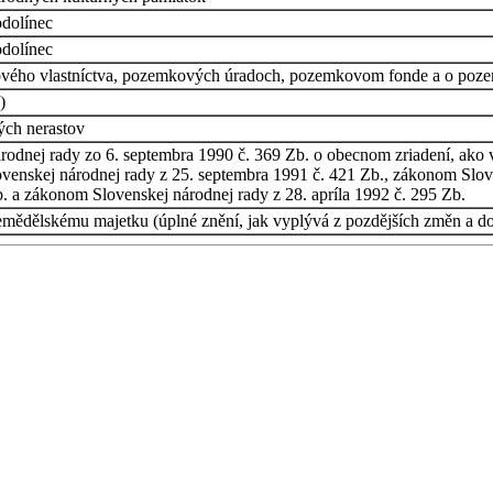
odolínec
odolínec
vého vlastníctva, pozemkových úradoch, pozemkovom fonde a o poz
)
ých nerastov
árodnej rady zo 6. septembra 1990 č. 369 Zb. o obecnom zriadení, ak
ovenskej národnej rady z 25. septembra 1991 č. 421 Zb., zákonom Slo
. a zákonom Slovenskej národnej rady z 28. apríla 1992 č. 295 Zb.
emědělskému majetku (úplné znění, jak vyplývá z pozdějších změn a do