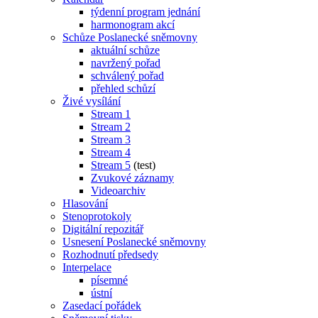
týdenní program jednání
harmonogram akcí
Schůze Poslanecké sněmovny
aktuální schůze
navržený pořad
schválený pořad
přehled schůzí
Živé vysílání
Stream 1
Stream 2
Stream 3
Stream 4
Stream 5
(test)
Zvukové záznamy
Videoarchiv
Hlasování
Stenoprotokoly
Digitální repozitář
Usnesení Poslanecké sněmovny
Rozhodnutí předsedy
Interpelace
písemné
ústní
Zasedací pořádek