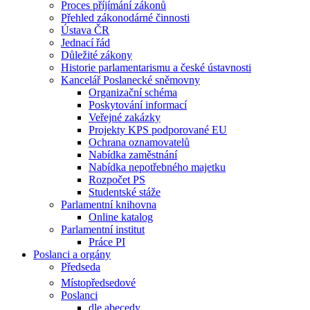
Proces příjímání zákonů
Přehled zákonodárné činnosti
Ústava ČR
Jednací řád
Důležité zákony
Historie parlamentarismu a české ústavnosti
Kancelář Poslanecké sněmovny
Organizační schéma
Poskytování informací
Veřejné zakázky
Projekty KPS podporované EU
Ochrana oznamovatelů
Nabídka zaměstnání
Nabídka nepotřebného majetku
Rozpočet PS
Studentské stáže
Parlamentní knihovna
Online katalog
Parlamentní institut
Práce PI
Poslanci a orgány
Předseda
Místopředsedové
Poslanci
dle abecedy