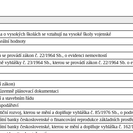
ona o vysokých školách se vztahují na vysoké školy vojenské
eální hodnoty
u se provádí zákon č. 22/1964 Sb., o evidenci nemovitostí
ě vyhlášky č. 23/1964 Sb., kterou se provádí zákon č. 22/1964 Sb. o e
í zákon)
územně plánovací dokumentaci
 a stavebním řádu
spodářství
stiční rozvoj, kterou se mění a doplňuje vyhláška č. 85/1976 Sb., o pod
Státní banky československé o financování reprodukce základních prost
tátní banky československé, kterou se mění a doplňuje vyhláška č. 162