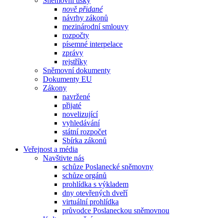
Sněmovní tisky
nově přidané
návrhy zákonů
mezinárodní smlouvy
rozpočty
písemné interpelace
zprávy
rejstříky
Sněmovní dokumenty
Dokumenty EU
Zákony
navržené
přijaté
novelizující
vyhledávání
státní rozpočet
Sbírka zákonů
Veřejnost a média
Navštivte nás
schůze Poslanecké sněmovny
schůze orgánů
prohlídka s výkladem
dny otevřených dveří
virtuální prohlídka
průvodce Poslaneckou sněmovnou