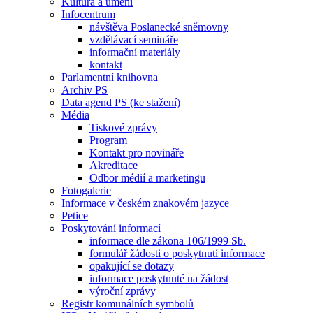
Kultura a umění
Infocentrum
návštěva Poslanecké sněmovny
vzdělávací semináře
informační materiály
kontakt
Parlamentní knihovna
Archiv PS
Data agend PS (ke stažení)
Média
Tiskové zprávy
Program
Kontakt pro novináře
Akreditace
Odbor médií a marketingu
Fotogalerie
Informace v českém znakovém jazyce
Petice
Poskytování informací
informace dle zákona 106/1999 Sb.
formulář žádosti o poskytnutí informace
opakující se dotazy
informace poskytnuté na žádost
výroční zprávy
Registr komunálních symbolů