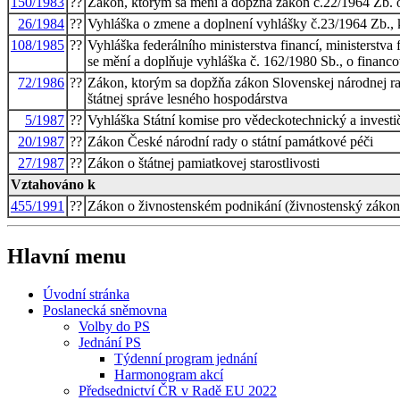
150/1983
??
Zákon, ktorým sa mení a dopžňa zákon č.22/1964 Zb. o
26/1984
??
Vyhláška o zmene a doplnení vyhlášky č.23/1964 Zb., 
108/1985
??
Vyhláška federálního ministerstva financí, ministerstva 
se mění a doplňuje vyhláška č. 162/1980 Sb., o financ
72/1986
??
Zákon, ktorým sa dopžňa zákon Slovenskej národnej rad
štátnej správe lesného hospodárstva
5/1987
??
Vyhláška Státní komise pro vědeckotechnický a investi
20/1987
??
Zákon České národní rady o státní památkové péči
27/1987
??
Zákon o štátnej pamiatkovej starostlivosti
Vztahováno k
455/1991
??
Zákon o živnostenském podnikání (živnostenský zákon
Hlavní menu
Úvodní stránka
Poslanecká sněmovna
Volby do PS
Jednání PS
Týdenní program jednání
Harmonogram akcí
Předsednictví ČR v Radě EU 2022