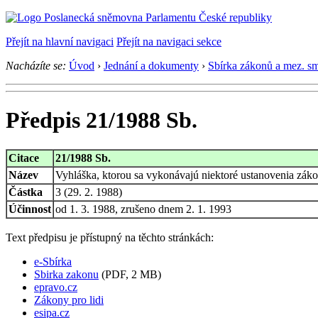
Přejít na hlavní navigaci
Přejít na navigaci sekce
Nacházíte se:
Úvod
›
Jednání a dokumenty
›
Sbírka zákonů a mez. s
Předpis 21/1988 Sb.
Citace
21/1988 Sb.
Název
Vyhláška, ktorou sa vykonávajú niektoré ustanovenia zákon
Částka
3 (29. 2. 1988)
Účinnost
od 1. 3. 1988, zrušeno dnem 2. 1. 1993
Text předpisu je přístupný na těchto stránkách:
e-Sbírka
Sbirka zakonu
(PDF, 2 MB)
epravo.cz
Zákony pro lidi
esipa.cz