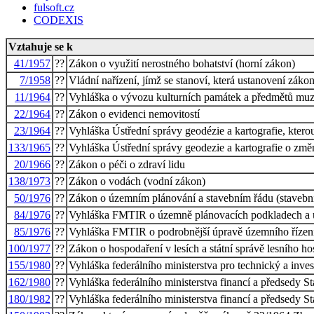
fulsoft.cz
CODEXIS
Vztahuje se k
41/1957
??
Zákon o využití nerostného bohatství (horní zákon)
7/1958
??
Vládní nařízení, jímž se stanoví, která ustanovení zák
11/1964
??
Vyhláška o vývozu kulturních památek a předmětů muz
22/1964
??
Zákon o evidenci nemovitostí
23/1964
??
Vyhláška Ústřední správy geodézie a kartografie, ktero
133/1965
??
Vyhláška Ústřední správy geodezie a kartografie o změn
20/1966
??
Zákon o péči o zdraví lidu
138/1973
??
Zákon o vodách (vodní zákon)
50/1976
??
Zákon o územním plánování a stavebním řádu (stavebn
84/1976
??
Vyhláška FMTIR o územně plánovacích podkladech a 
85/1976
??
Vyhláška FMTIR o podrobnější úpravě územního řízení
100/1977
??
Zákon o hospodaření v lesích a státní správě lesního ho
155/1980
??
Vyhláška federálního ministerstva pro technický a inve
162/1980
??
Vyhláška federálního ministerstva financí a předsedy 
180/1982
??
Vyhláška federálního ministerstva financí a předsedy S