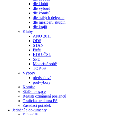
dle klubů
dle výborů
dle komisí
dle stálých delegací
dle meziparl. skupin
dle krajů
Kluby
ANO 2011
ODS
STAN
Piráti
KDU-ČSL
SPD
Motoristé sobě
TOP 09
Výbory
předsedové
podvýbory
Komise
Stálé delegace
Registr oznámení poslanců
Grafická struktura PS
Zasedací pořádek
Jednání a dokumenty
Kalendář