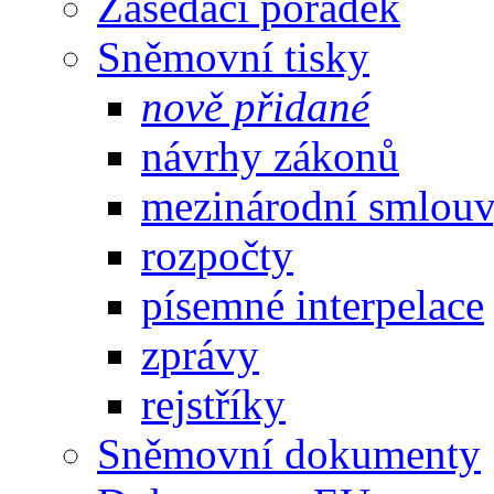
Zasedací pořádek
Sněmovní tisky
nově přidané
návrhy zákonů
mezinárodní smlou
rozpočty
písemné interpelace
zprávy
rejstříky
Sněmovní dokumenty