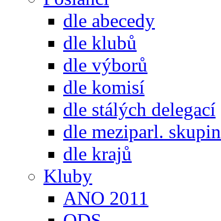
dle abecedy
dle klubů
dle výborů
dle komisí
dle stálých delegací
dle meziparl. skupin
dle krajů
Kluby
ANO 2011
ODS