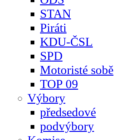
STAN
Piráti
KDU-ČSL
SPD
Motoristé sobě
TOP 09
Výbory
předsedové
podvýbory