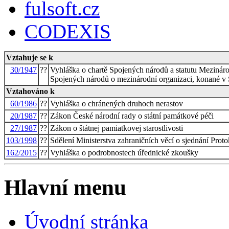
fulsoft.cz
CODEXIS
Vztahuje se k
30/1947
??
Vyhláška o chartě Spojených národů a statutu Mezinár
Spojených národů o mezinárodní organizaci, konané v
Vztahováno k
60/1986
??
Vyhláška o chránených druhoch nerastov
20/1987
??
Zákon České národní rady o státní památkové péči
27/1987
??
Zákon o štátnej pamiatkovej starostlivosti
103/1998
??
Sdělení Ministerstva zahraničních věcí o sjednání Pro
162/2015
??
Vyhláška o podrobnostech úřednické zkoušky
Hlavní menu
Úvodní stránka