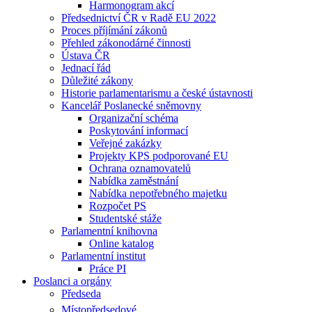
Harmonogram akcí
Předsednictví ČR v Radě EU 2022
Proces příjímání zákonů
Přehled zákonodárné činnosti
Ústava ČR
Jednací řád
Důležité zákony
Historie parlamentarismu a české ústavnosti
Kancelář Poslanecké sněmovny
Organizační schéma
Poskytování informací
Veřejné zakázky
Projekty KPS podporované EU
Ochrana oznamovatelů
Nabídka zaměstnání
Nabídka nepotřebného majetku
Rozpočet PS
Studentské stáže
Parlamentní knihovna
Online katalog
Parlamentní institut
Práce PI
Poslanci a orgány
Předseda
Místopředsedové