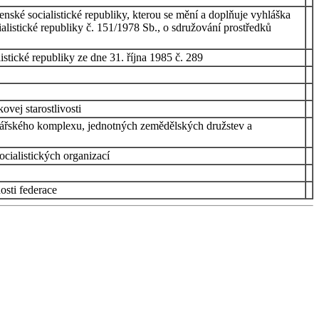
venské socialistické republiky, kterou se mění a doplňuje vyhláška
cialistické republiky č. 151/1978 Sb., o sdružování prostředků
tické republiky ze dne 31. října 1985 č. 289
vej starostlivosti
inářského komplexu, jednotných zemědělských družstev a
ocialistických organizací
osti federace