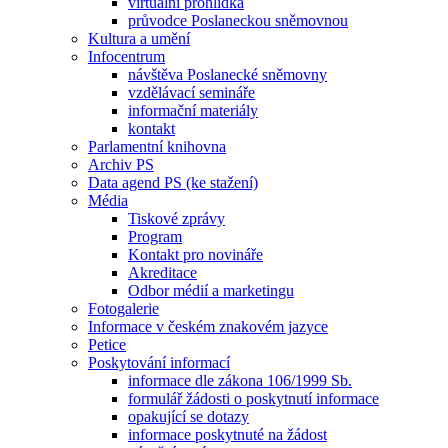
virtuální prohlídka
průvodce Poslaneckou sněmovnou
Kultura a umění
Infocentrum
návštěva Poslanecké sněmovny
vzdělávací semináře
informační materiály
kontakt
Parlamentní knihovna
Archiv PS
Data agend PS (ke stažení)
Média
Tiskové zprávy
Program
Kontakt pro novináře
Akreditace
Odbor médií a marketingu
Fotogalerie
Informace v českém znakovém jazyce
Petice
Poskytování informací
informace dle zákona 106/1999 Sb.
formulář žádosti o poskytnutí informace
opakující se dotazy
informace poskytnuté na žádost