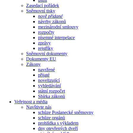
ústní
Zasedací pořádek
Sněmovní tisky
nově přidané
návrhy zákonů
mezinárodní smlouvy
rozpočty
písemné interpelace
zprávy
rejstříky
Sněmovní dokumenty
Dokumenty EU
Zákony
navržené
přijaté
novelizující
vyhledávání
státní rozpočet
Sbírka zákonů
Veřejnost a média
Navštivte nás
schůze Poslanecké sněmovny
schůze orgánů
prohlídka s výkladem
dny otevřených dveří