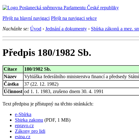
Přejít na hlavní navigaci
Přejít na navigaci sekce
Nacházíte se:
Úvod
›
Jednání a dokumenty
›
Sbírka zákonů a mez. s
Předpis 180/1982 Sb.
Citace
180/1982 Sb.
Název
Vyhláška federálního ministerstva financí a předsedy Stát
Částka
37 (22. 12. 1982)
Účinnost
od 1. 1. 1983, zrušeno dnem 30. 4. 1991
Text předpisu je přístupný na těchto stránkách:
e-Sbírka
Sbirka zakonu
(PDF, 1 MB)
epravo.cz
Zákony pro lidi
esipa.cz