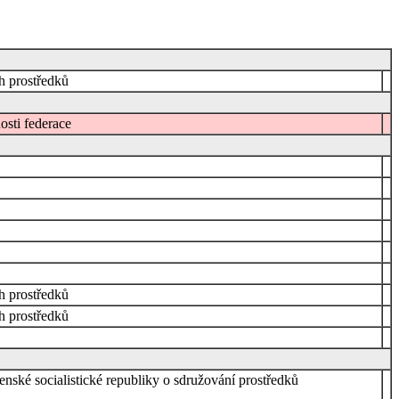
h prostředků
osti federace
h prostředků
h prostředků
venské socialistické republiky o sdružování prostředků