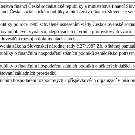
terstva financí České socialistické republiky a ministerstva financí Slo
inancí České socialistické republiky a ministerstva financí Slovenské so
litiky po roce 1985 schválené usnesením vlády Československé socialis
ňování objevů, vynálezů, zlepšovacích návrhů a průmyslových vzorů
 investiční rozvoj o dokumentaci staveb
venia zákona Slovenskej národnej rady č.27/1987 Zb. o štátnej pamiatko
epubliky o finančním hospodaření státních podniků zemědělsko-potrav
publiky o finančním hospodaření státních podniků a některých dalších s
pisování základních prostředků
inančním hospodaření rozpočtových a příspěvkových organizací v působn