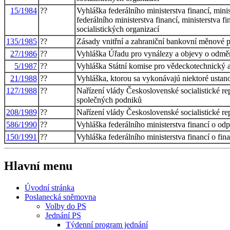
15/1984
??
Vyhláška federálního ministerstva financí, minis
federálního ministerstva financí, ministerstva f
socialistických organizací
135/1985
??
Zásady vnitřní a zahraniční bankovní měnové po
27/1986
??
Vyhláška Úřadu pro vynálezy a objevy o odmě
5/1987
??
Vyhláška Státní komise pro vědeckotechnický a
21/1988
??
Vyhláška, ktorou sa vykonávajú niektoré ustano
127/1988
??
Nařízení vlády Československé socialistické r
společných podniků
208/1989
??
Nařízení vlády Československé socialistické re
586/1990
??
Vyhláška federálního ministerstva financí o od
150/1991
??
Vyhláška federálního ministerstva financí o f
Hlavní menu
Úvodní stránka
Poslanecká sněmovna
Volby do PS
Jednání PS
Týdenní program jednání