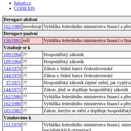
fulsoft.cz
CODEXIS
Derogace aktivní
162/1980
novelizuje
Vyhláška federálního ministerstva financí a př
Derogace pasivní
150/1991
ruší
Vyhláška federálního ministerstva financí o f
Vztahuje se k
109/1964
??
Hospodářský zákoník
109/1964
??
Hospodářský zákoník
144/1970
??
Zákon o Státní bance československé
144/1970
??
Zákon o Státní bance československé
37/1971
??
Hospodářský zákoník (úplné znění, jak vyplýv
144/1975
??
Zákon, jímž se doplňuje hospodářský zákoník
162/1980
??
Vyhláška federálního ministerstva financí a př
162/1980
??
Vyhláška federálního ministerstva financí a př
165/1982
??
Zákon, kterým se mění a doplňuje hospodářský
Vztahováno k
151/1978
??
Vyhláška federálního ministerstva financí, minis
socialistických organizací