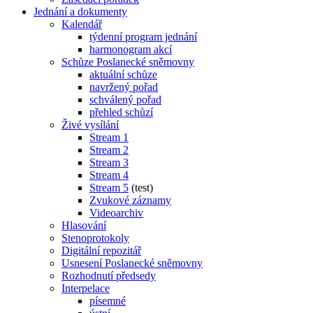
Jednání a dokumenty
Kalendář
týdenní program jednání
harmonogram akcí
Schůze Poslanecké sněmovny
aktuální schůze
navržený pořad
schválený pořad
přehled schůzí
Živé vysílání
Stream 1
Stream 2
Stream 3
Stream 4
Stream 5
(test)
Zvukové záznamy
Videoarchiv
Hlasování
Stenoprotokoly
Digitální repozitář
Usnesení Poslanecké sněmovny
Rozhodnutí předsedy
Interpelace
písemné