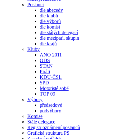
Poslanci
dle abecedy
dle klubů
dle výborů
dle komisí
dle stálých delegací
dle meziparl. skupin
dle krajů
Kluby
ANO 2011
ODS
STAN
Piráti
KDU-ČSL
SPD
Motoristé sobě
TOP 09
Výbory
předsedové
podvýbory
Komise
Stálé delegace
Registr oznámení poslanců
Grafická struktura PS
Zasedací pořádek