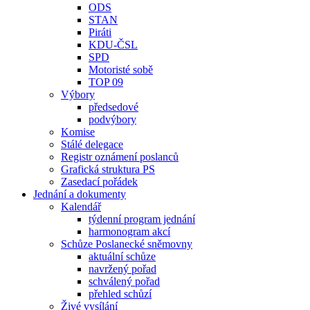
ODS
STAN
Piráti
KDU-ČSL
SPD
Motoristé sobě
TOP 09
Výbory
předsedové
podvýbory
Komise
Stálé delegace
Registr oznámení poslanců
Grafická struktura PS
Zasedací pořádek
Jednání a dokumenty
Kalendář
týdenní program jednání
harmonogram akcí
Schůze Poslanecké sněmovny
aktuální schůze
navržený pořad
schválený pořad
přehled schůzí
Živé vysílání