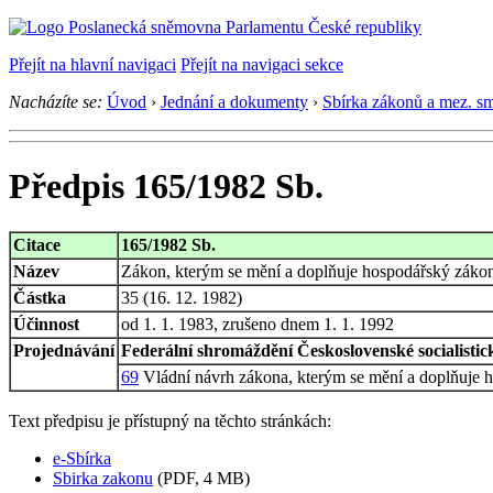
Přejít na hlavní navigaci
Přejít na navigaci sekce
Nacházíte se:
Úvod
›
Jednání a dokumenty
›
Sbírka zákonů a mez. s
Předpis 165/1982 Sb.
Citace
165/1982 Sb.
Název
Zákon, kterým se mění a doplňuje hospodářský záko
Částka
35 (16. 12. 1982)
Účinnost
od 1. 1. 1983, zrušeno dnem 1. 1. 1992
Projednávání
Federální shromáždění Československé socialistick
69
Vládní návrh zákona, kterým se mění a doplňuje h
Text předpisu je přístupný na těchto stránkách:
e-Sbírka
Sbirka zakonu
(PDF, 4 MB)