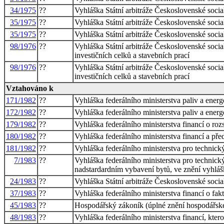
34/1975
??
Vyhláška Státní arbitráže Československé socia
35/1975
??
Vyhláška Státní arbitráže Československé soci
35/1975
??
Vyhláška Státní arbitráže Československé soci
98/1976
??
Vyhláška Státní arbitráže Československé social
investičních celků a stavebních prací
98/1976
??
Vyhláška Státní arbitráže Československé social
investičních celků a stavebních prací
Vztahováno k
171/1982
??
Vyhláška federálního ministerstva paliv a ene
172/1982
??
Vyhláška federálního ministerstva paliv a ene
179/1982
??
Vyhláška federálního ministerstva financí o ro
180/1982
??
Vyhláška federálního ministerstva financí a př
181/1982
??
Vyhláška federálního ministerstva pro technic
7/1983
??
Vyhláška federálního ministerstva pro technický
nadstardardním vybavení bytů, ve znění vyhláš
24/1983
??
Vyhláška Státní arbitráže Československé soci
37/1983
??
Vyhláška federálního ministerstva financí o fa
45/1983
??
Hospodářský zákoník (úplné znění hospodářsk
48/1983
??
Vyhláška federálního ministerstva financí, kte