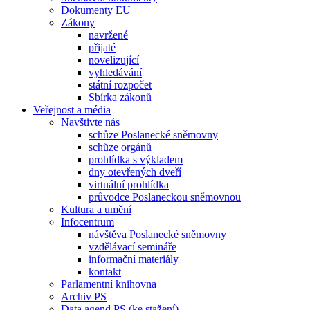
Dokumenty EU
Zákony
navržené
přijaté
novelizující
vyhledávání
státní rozpočet
Sbírka zákonů
Veřejnost a média
Navštivte nás
schůze Poslanecké sněmovny
schůze orgánů
prohlídka s výkladem
dny otevřených dveří
virtuální prohlídka
průvodce Poslaneckou sněmovnou
Kultura a umění
Infocentrum
návštěva Poslanecké sněmovny
vzdělávací semináře
informační materiály
kontakt
Parlamentní knihovna
Archiv PS
Data agend PS (ke stažení)