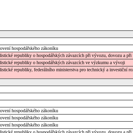
anovení hospodářského zákoníku
listické republiky o hospodářských závazcích při vývozu, dovozu a při
alistické republiky o hospodářských závazcích ve výzkumu a vývoji
istické republiky, federálního ministerstva pro technický a investiční 
anovení hospodářského zákoníku
anovení hospodářského zákoníku
anovení hospodářského zákoníku
listické republiky o hospodářských závazcích při vývozu, dovozu a při