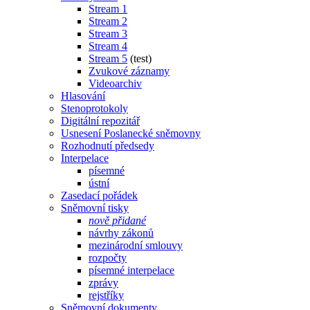
Stream 1
Stream 2
Stream 3
Stream 4
Stream 5
(test)
Zvukové záznamy
Videoarchiv
Hlasování
Stenoprotokoly
Digitální repozitář
Usnesení Poslanecké sněmovny
Rozhodnutí předsedy
Interpelace
písemné
ústní
Zasedací pořádek
Sněmovní tisky
nově přidané
návrhy zákonů
mezinárodní smlouvy
rozpočty
písemné interpelace
zprávy
rejstříky
Sněmovní dokumenty