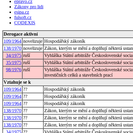
epravo.cz
Zákony pro lidi
esipa.cz
fulsoft.cz
CODEXIS
Derogace aktivní
109/1964
novelizuje
Hospodářský zákoník
138/1970
novelizuje
Zákon, kterým se mění a doplňují některá ust
34/1975
ruší
Vyhláška Státní arbitráže Československé socia
35/1975
ruší
Vyhláška Státní arbitráže Československé soci
98/1976
ruší
Vyhláška Státní arbitráže Československé social
investičních celků a stavebních prací
Vztahuje se k
109/1964
??
Hospodářský zákoník
109/1964
??
Hospodářský zákoník
109/1964
??
Hospodářský zákoník
138/1970
??
Zákon, kterým se mění a doplňují některá ust
138/1970
??
Zákon, kterým se mění a doplňují některá ust
138/1970
??
Zákon, kterým se mění a doplňují některá ust
34/1975
??
Vyhláška Státní arbitráže Československé socia