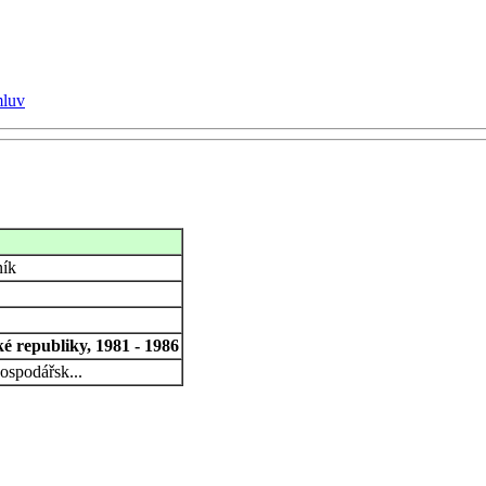
mluv
ník
é republiky, 1981 - 1986
ospodářsk...