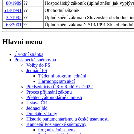
80/1989
??
Hospodářský zákoník (úplné znění, jak vyplývá
513/1991
??
Obchodní zákoník
32/1992
??
Úplné znění zákona o Slovenskej obchodnej in
63/2001
??
Úplné znění zákona č. 513/1991 Sb., obchodní
Hlavní menu
Úvodní stránka
Poslanecká sněmovna
Volby do PS
Jednání PS
Týdenní program jednání
Harmonogram akcí
Předsednictví ČR v Radě EU 2022
Proces příjímání zákonů
Přehled zákonodárné činnosti
Ústava ČR
Jednací řád
Důležité zákony
Historie parlamentarismu a české ústavnosti
Kancelář Poslanecké sněmovny
Organizační schéma