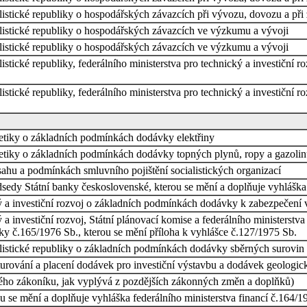
listické republiky o hospodářských závazcích při vývozu, dovozu a při
alistické republiky o hospodářských závazcích ve výzkumu a vývoji
alistické republiky o hospodářských závazcích ve výzkumu a vývoji
istické republiky, federálního ministerstva pro technický a investiční 
istické republiky, federálního ministerstva pro technický a investiční 
rgetiky o základních podmínkách dodávky elektřiny
rgetiky o základních podmínkách dodávky topných plynů, ropy a gazoli
zsahu a podmínkách smluvního pojištění socialistických organizací
edsedy Státní banky československé, kterou se mění a doplňuje vyhlášk
ký a investiční rozvoj o základních podmínkách dodávky k zabezpečení
 a investiční rozvoj, Státní plánovací komise a federálního ministerstva
ky č.165/1976 Sb., kterou se mění příloha k vyhlášce č.127/1975 Sb.
alistické republiky o základních podmínkách dodávky sběrných surovin
kturování a placení dodávek pro investiční výstavbu a dodávek geologic
ého zákoníku, jak vyplývá z pozdějších zákonných změn a doplňků)
rou se mění a doplňuje vyhláška federálního ministerstva financí č.164/