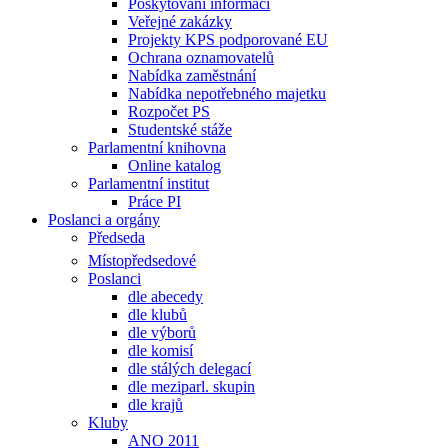
Poskytování informací
Veřejné zakázky
Projekty KPS podporované EU
Ochrana oznamovatelů
Nabídka zaměstnání
Nabídka nepotřebného majetku
Rozpočet PS
Studentské stáže
Parlamentní knihovna
Online katalog
Parlamentní institut
Práce PI
Poslanci a orgány
Předseda
Místopředsedové
Poslanci
dle abecedy
dle klubů
dle výborů
dle komisí
dle stálých delegací
dle meziparl. skupin
dle krajů
Kluby
ANO 2011