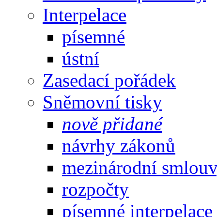
Interpelace
písemné
ústní
Zasedací pořádek
Sněmovní tisky
nově přidané
návrhy zákonů
mezinárodní smlou
rozpočty
písemné interpelace