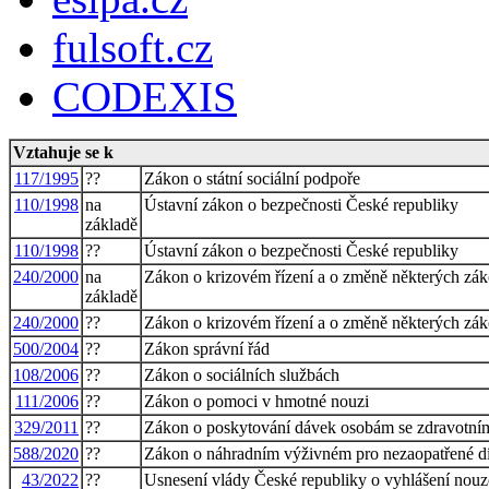
fulsoft.cz
CODEXIS
Vztahuje se k
117/1995
??
Zákon o státní sociální podpoře
110/1998
na
Ústavní zákon o bezpečnosti České republiky
základě
110/1998
??
Ústavní zákon o bezpečnosti České republiky
240/2000
na
Zákon o krizovém řízení a o změně některých zák
základě
240/2000
??
Zákon o krizovém řízení a o změně některých zák
500/2004
??
Zákon správní řád
108/2006
??
Zákon o sociálních službách
111/2006
??
Zákon o pomoci v hmotné nouzi
329/2011
??
Zákon o poskytování dávek osobám se zdravotním
588/2020
??
Zákon o náhradním výživném pro nezaopatřené dí
43/2022
??
Usnesení vlády České republiky o vyhlášení nouz