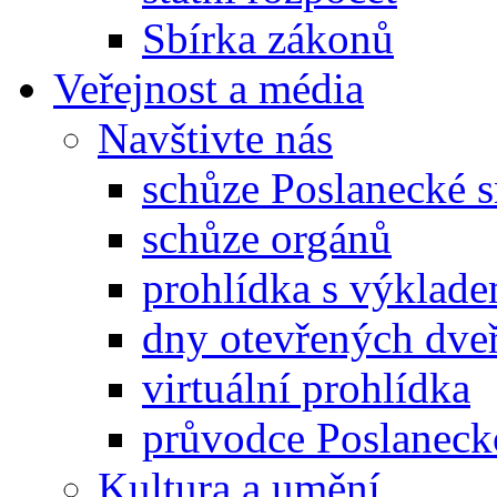
Sbírka zákonů
Veřejnost a média
Navštivte nás
schůze Poslanecké
schůze orgánů
prohlídka s výklad
dny otevřených dveř
virtuální prohlídka
průvodce Poslanec
Kultura a umění