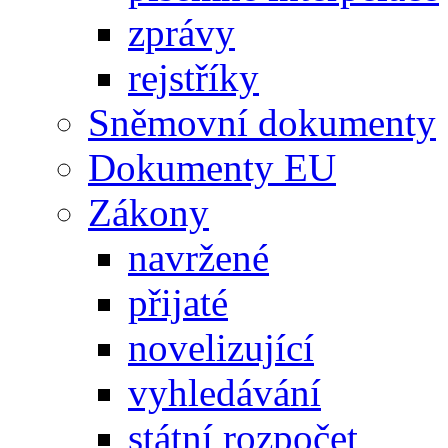
zprávy
rejstříky
Sněmovní dokumenty
Dokumenty EU
Zákony
navržené
přijaté
novelizující
vyhledávání
státní rozpočet