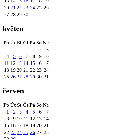
13
14
15
16
17
18
19
20
21
22
23
24
25
26
27
28
29
30
květen
Po
Út
St
Čt
Pá
So
Ne
1
2
3
4
5
6
7
8
9
10
11
12
13
14
15
16
17
18
19
20
21
22
23
24
25
26
27
28
29
30
31
červen
Po
Út
St
Čt
Pá
So
Ne
1
2
3
4
5
6
7
8
9
10
11
12
13
14
15
16
17
18
19
20
21
22
23
24
25
26
27
28