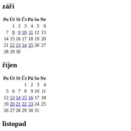
září
Po
Út
St
Čt
Pá
So
Ne
1
2
3
4
5
6
7
8
9
10
11
12
13
14
15
16
17
18
19
20
21
22
23
24
25
26
27
28
29
30
říjen
Po
Út
St
Čt
Pá
So
Ne
1
2
3
4
5
6
7
8
9
10
11
12
13
14
15
16
17
18
19
20
21
22
23
24
25
26
27
28
29
30
31
listopad