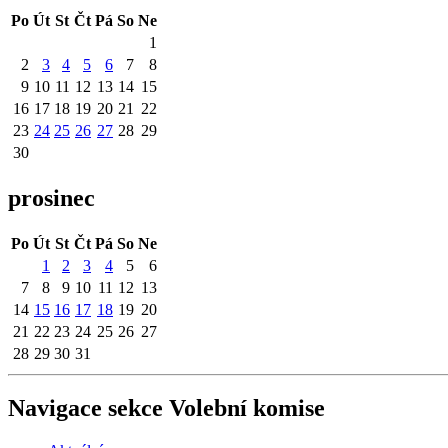
Po
Út
St
Čt
Pá
So
Ne
1
2
3
4
5
6
7
8
9
10
11
12
13
14
15
16
17
18
19
20
21
22
23
24
25
26
27
28
29
30
prosinec
Po
Út
St
Čt
Pá
So
Ne
1
2
3
4
5
6
7
8
9
10
11
12
13
14
15
16
17
18
19
20
21
22
23
24
25
26
27
28
29
30
31
Navigace sekce
Volební komise