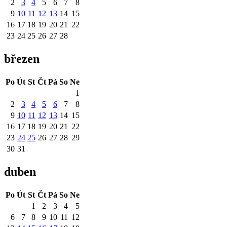
2
3
4
5
6
7
8
9
10
11
12
13
14
15
16
17
18
19
20
21
22
23
24
25
26
27
28
březen
Po
Út
St
Čt
Pá
So
Ne
1
2
3
4
5
6
7
8
9
10
11
12
13
14
15
16
17
18
19
20
21
22
23
24
25
26
27
28
29
30
31
duben
Po
Út
St
Čt
Pá
So
Ne
1
2
3
4
5
6
7
8
9
10
11
12