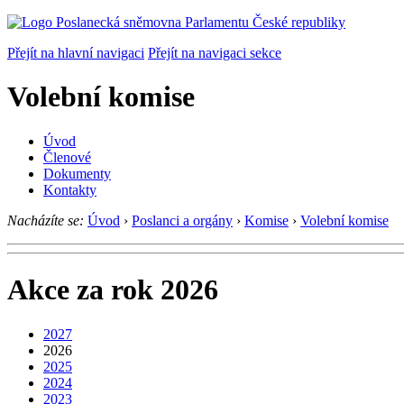
Přejít na hlavní navigaci
Přejít na navigaci sekce
Volební komise
Úvod
Členové
Dokumenty
Kontakty
Nacházíte se:
Úvod
›
Poslanci a orgány
›
Komise
›
Volební komise
Akce za rok 2026
2027
2026
2025
2024
2023