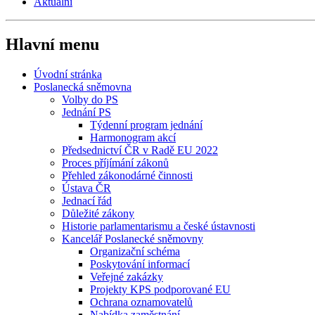
Aktuální
Hlavní menu
Úvodní stránka
Poslanecká sněmovna
Volby do PS
Jednání PS
Týdenní program jednání
Harmonogram akcí
Předsednictví ČR v Radě EU 2022
Proces příjímání zákonů
Přehled zákonodárné činnosti
Ústava ČR
Jednací řád
Důležité zákony
Historie parlamentarismu a české ústavnosti
Kancelář Poslanecké sněmovny
Organizační schéma
Poskytování informací
Veřejné zakázky
Projekty KPS podporované EU
Ochrana oznamovatelů
Nabídka zaměstnání