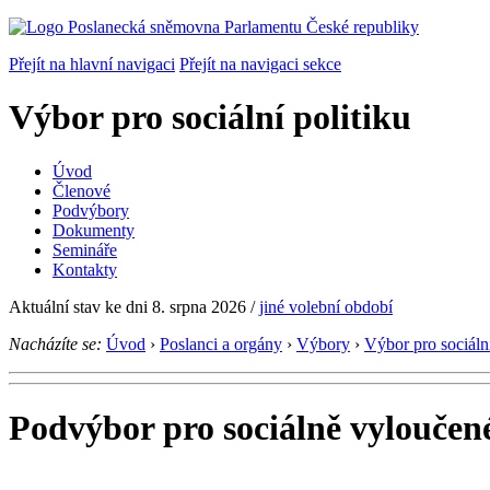
Přejít na hlavní navigaci
Přejít na navigaci sekce
Výbor pro sociální politiku
Úvod
Členové
Podvýbory
Dokumenty
Semináře
Kontakty
Aktuální stav ke dni 8. srpna 2026
/
jiné volební období
Nacházíte se:
Úvod
›
Poslanci a orgány
›
Výbory
›
Výbor pro sociální
Podvýbor pro sociálně vyloučené 