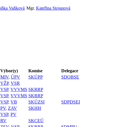
voňka Vaňková
Mgr.
Kateřina Stojanová
Výbor(y)
Komise
Delegace
MIV
,
ÚPV
SKÚPP
SDOBSE
VŽP
,
VSR
VSP
,
VVVMS
SKRRP
VSP
,
VVVMS
SKRRP
VSP
,
VB
SKÚZSI
SDPDSEI
PV
,
ZAV
SKHH
VSP
,
PV
RV
SKCEÚ
ZEV
,
VSP
SKRRP
SDMPU