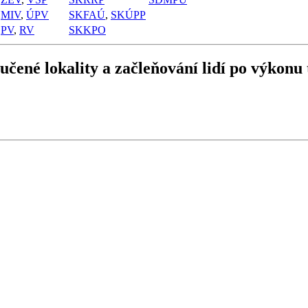
MIV
,
ÚPV
SKFAÚ
,
SKÚPP
PV
,
RV
SKKPO
čené lokality a začleňování lidí po výkonu 