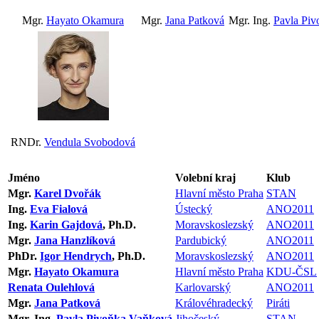
Mgr.
Hayato Okamura
Mgr.
Jana Patková
Mgr. Ing.
Pavla Pi
RNDr.
Vendula Svobodová
Jméno
Volební kraj
Klub
Mgr.
Karel Dvořák
Hlavní město Praha
STAN
Ing.
Eva Fialová
Ústecký
ANO2011
Ing.
Karin Gajdová
, Ph.D.
Moravskoslezský
ANO2011
Mgr.
Jana Hanzlíková
Pardubický
ANO2011
PhDr.
Igor Hendrych
, Ph.D.
Moravskoslezský
ANO2011
Mgr.
Hayato Okamura
Hlavní město Praha
KDU-ČSL
Renata Oulehlová
Karlovarský
ANO2011
Mgr.
Jana Patková
Královéhradecký
Piráti
Mgr. Ing.
Pavla Pivoňka Vaňková
Jihočeský
STAN