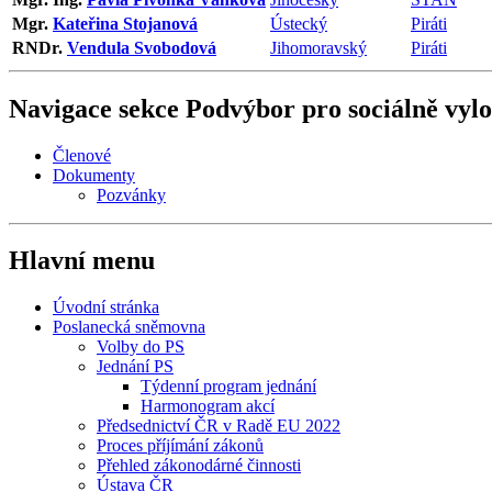
Mgr.
Kateřina Stojanová
Ústecký
Piráti
RNDr.
Vendula Svobodová
Jihomoravský
Piráti
Navigace sekce
Podvýbor pro sociálně vylou
Členové
Dokumenty
Pozvánky
Hlavní menu
Úvodní stránka
Poslanecká sněmovna
Volby do PS
Jednání PS
Týdenní program jednání
Harmonogram akcí
Předsednictví ČR v Radě EU 2022
Proces příjímání zákonů
Přehled zákonodárné činnosti
Ústava ČR