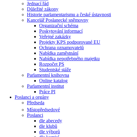
Jednací řád
Důležité zákony
Historie parlamentarismu a české ústavnosti
Kancelář Poslanecké sněmovny
Organizační schéma
Poskytování informací
Veřejné zakázky
Projekty KPS podporované EU
Ochrana oznamovatelů
Nabídka zaměstnání
Nabídka nepotřebného majetku
Rozpočet PS
Studentské stáže
Parlamentní knihovna
Online katalog
Parlamentní institut
Práce PI
Poslanci a orgány
Předseda
Místopředsedové
Poslanci
dle abecedy
dle klubů
dle výborů