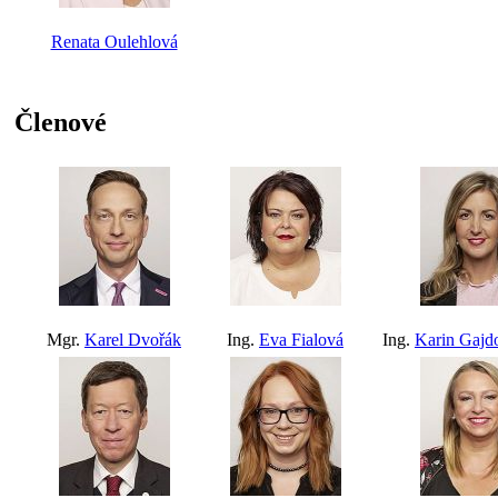
Renata Oulehlová
Členové
Mgr.
Karel Dvořák
Ing.
Eva Fialová
Ing.
Karin Gajd