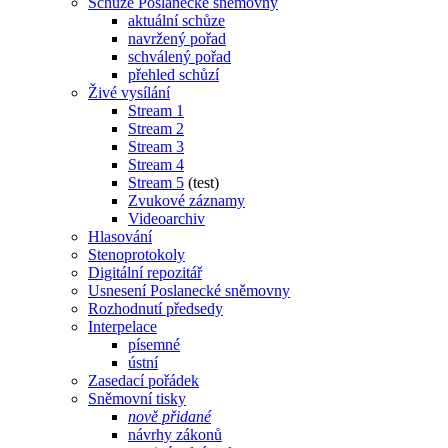
Schůze Poslanecké sněmovny
aktuální schůze
navržený pořad
schválený pořad
přehled schůzí
Živé vysílání
Stream 1
Stream 2
Stream 3
Stream 4
Stream 5
(test)
Zvukové záznamy
Videoarchiv
Hlasování
Stenoprotokoly
Digitální repozitář
Usnesení Poslanecké sněmovny
Rozhodnutí předsedy
Interpelace
písemné
ústní
Zasedací pořádek
Sněmovní tisky
nově přidané
návrhy zákonů