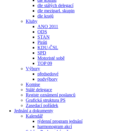
dle komisí
dle stálých delegací
dle meziparl. skupin
dle krajů
Kluby
ANO 2011
ODS
STAN
Piráti
KDU-ČSL
SPD
Motoristé sobě
TOP 09
Výbory
předsedové
podvýbory
Komise
Stálé delegace
Registr oznámení poslanců
Grafická struktura PS
Zasedací pořádek
Jednání a dokumenty
Kalendář
týdenní program jednání
harmonogram akcí