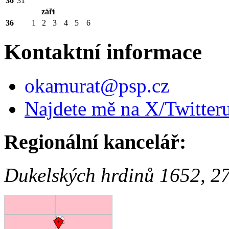
36
31
září
36
1
2
3
4
5
6
Kontaktní informace
okamurat@psp.cz
Najdete mě na X/Twitter
Regionální kancelář:
Dukelských hrdinů 1652, 2