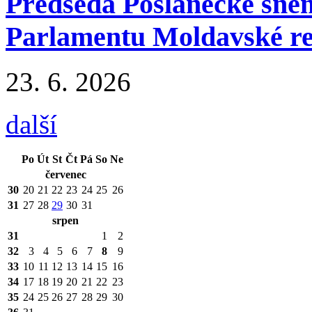
Předseda Poslanecké sně
Parlamentu Moldavské re
23.
6.
2026
další
Po
Út
St
Čt
Pá
So
Ne
červenec
30
20
21
22
23
24
25
26
31
27
28
29
30
31
srpen
31
1
2
32
3
4
5
6
7
8
9
33
10
11
12
13
14
15
16
34
17
18
19
20
21
22
23
35
24
25
26
27
28
29
30