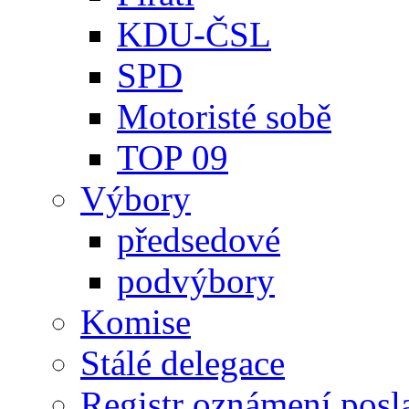
KDU-ČSL
SPD
Motoristé sobě
TOP 09
Výbory
předsedové
podvýbory
Komise
Stálé delegace
Registr oznámení posl