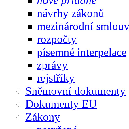
nově přidané
návrhy zákonů
mezinárodní smlou
rozpočty
písemné interpelace
zprávy
rejstříky
Sněmovní dokumenty
Dokumenty EU
Zákony