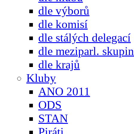
dle výborů
dle komisí
dle stálých delegací
dle meziparl. skupin
dle krajů
Kluby
ANO 2011
ODS
STAN
Piráti