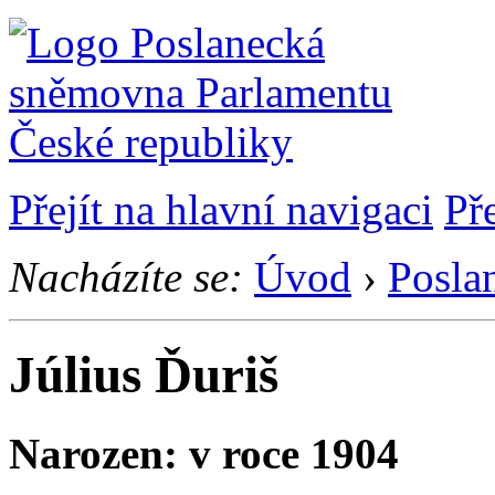
Přejít na hlavní navigaci
Př
Nacházíte se:
Úvod
›
Posla
Július Ďuriš
Narozen: v roce 1904