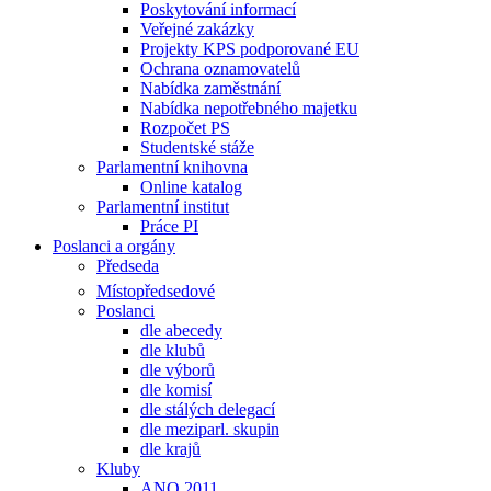
Poskytování informací
Veřejné zakázky
Projekty KPS podporované EU
Ochrana oznamovatelů
Nabídka zaměstnání
Nabídka nepotřebného majetku
Rozpočet PS
Studentské stáže
Parlamentní knihovna
Online katalog
Parlamentní institut
Práce PI
Poslanci a orgány
Předseda
Místopředsedové
Poslanci
dle abecedy
dle klubů
dle výborů
dle komisí
dle stálých delegací
dle meziparl. skupin
dle krajů
Kluby
ANO 2011