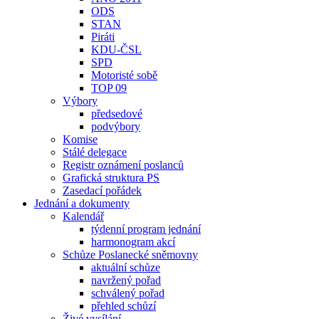
ODS
STAN
Piráti
KDU-ČSL
SPD
Motoristé sobě
TOP 09
Výbory
předsedové
podvýbory
Komise
Stálé delegace
Registr oznámení poslanců
Grafická struktura PS
Zasedací pořádek
Jednání a dokumenty
Kalendář
týdenní program jednání
harmonogram akcí
Schůze Poslanecké sněmovny
aktuální schůze
navržený pořad
schválený pořad
přehled schůzí
Živé vysílání