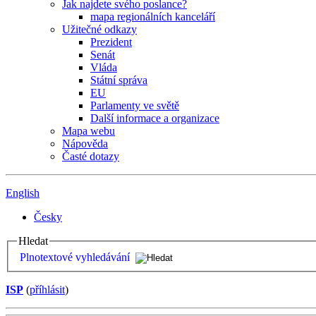
Jak najdete svého poslance?
mapa regionálních kanceláří
Užitečné odkazy
Prezident
Senát
Vláda
Státní správa
EU
Parlamenty ve světě
Další informace a organizace
Mapa webu
Nápověda
Časté dotazy
English
Česky
Hledat
Plnotextové vyhledávání
ISP
(
příhlásit
)