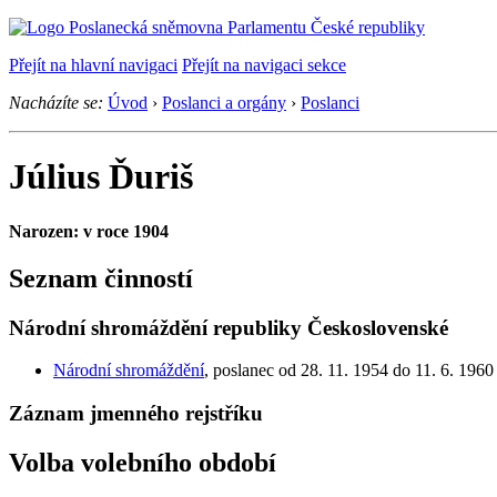
Přejít na hlavní navigaci
Přejít na navigaci sekce
Nacházíte se:
Úvod
›
Poslanci a orgány
›
Poslanci
Július Ďuriš
Narozen: v roce 1904
Seznam činností
Národní shromáždění republiky Československé
Národní shromáždění
, poslanec od 28. 11. 1954 do 11. 6. 1960
Záznam jmenného rejstříku
Volba volebního období