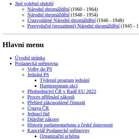
Jiné volební období
Národní shromáždění
(1960 - 1964)
Národní shromáždění
(1948 - 1954)
Ústavodárné Národní shromáždění
(1946 - 1948)
Porevoluční (prozatimní) Národní shromáždění
(1945 - 1
Hlavní menu
Úvodní stránka
Poslanecká sněmovna
Volby do PS
Jednání PS
Týdenní program jednání
Harmonogram akcí
Předsednictví ČR v Radě EU 2022
Proces příjímání zákonů
Přehled zákonodárné činnosti
Ústava ČR
Jednací řád
Důležité zákony
Historie parlamentarismu a české ústavnosti
Kancelář Poslanecké sněmovny
Organizační schéma