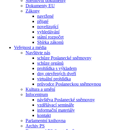
Sněmovní dokumenty
Dokumenty EU
Zákony
navržené
přijaté
novelizující
vyhledávání
státní rozpočet
Sbírka zákonů
Veřejnost a média
Navštivte nás
schůze Poslanecké sněmovny
schůze orgánů
prohlídka s výkladem
dny otevřených dveří
virtuální prohlídka
průvodce Poslaneckou sněmovnou
Kultura a umění
Infocentrum
návštěva Poslanecké sněmovny
vzdělávací semináře
informační materiály
kontakt
Parlamentní knihovna
Archiv PS