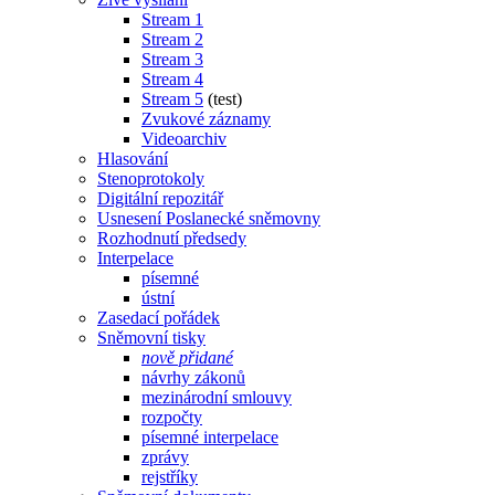
Stream 1
Stream 2
Stream 3
Stream 4
Stream 5
(test)
Zvukové záznamy
Videoarchiv
Hlasování
Stenoprotokoly
Digitální repozitář
Usnesení Poslanecké sněmovny
Rozhodnutí předsedy
Interpelace
písemné
ústní
Zasedací pořádek
Sněmovní tisky
nově přidané
návrhy zákonů
mezinárodní smlouvy
rozpočty
písemné interpelace
zprávy
rejstříky