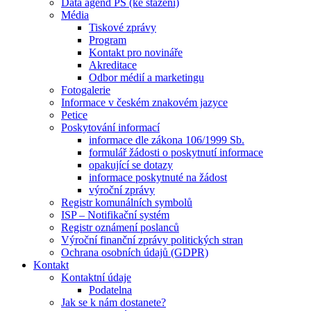
Data agend PS (ke stažení)
Média
Tiskové zprávy
Program
Kontakt pro novináře
Akreditace
Odbor médií a marketingu
Fotogalerie
Informace v českém znakovém jazyce
Petice
Poskytování informací
informace dle zákona 106/1999 Sb.
formulář žádosti o poskytnutí informace
opakující se dotazy
informace poskytnuté na žádost
výroční zprávy
Registr komunálních symbolů
ISP – Notifikační systém
Registr oznámení poslanců
Výroční finanční zprávy politických stran
Ochrana osobních údajů (GDPR)
Kontakt
Kontaktní údaje
Podatelna
Jak se k nám dostanete?