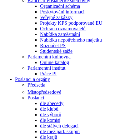
Kancelář Poslanecké sněmovny
Organizační schéma
Poskytování informací
Veřejné zakázky
Projekty KPS podporované EU
Ochrana oznamovatelů
Nabídka zaměstnání
Nabídka nepotřebného majetku
Rozpočet PS
Studentské stáže
Parlamentní knihovna
Online katalog
Parlamentní institut
Práce PI
Poslanci a orgány
Předseda
Místopředsedové
Poslanci
dle abecedy
dle klubů
dle výborů
dle komisí
dle stálých delegací
dle meziparl. skupin
dle krajů