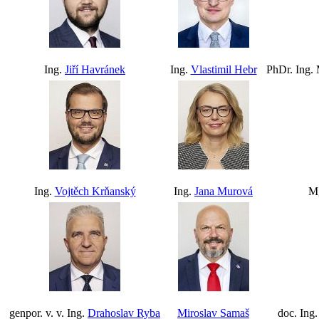
Ing.
Jiří Havránek
Ing.
Vlastimil Hebr
PhDr. Ing.
Ing.
Vojtěch Krňanský
Ing.
Jana Murová
M
genpor. v. v. Ing.
Drahoslav Ryba
Miroslav Samaš
doc. Ing