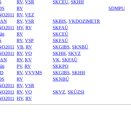
S
RV
,
VSR
SKCEÚ
,
SKHH
DS
RV
SDMPU
NO2011
RV
,
VEZ
TAN
RV
,
VSR
SKBIS
,
VKDOZIMETR
NO2011
HV
,
RV
SKFAÚ
áti
RV
SKCEÚ
S
RV
,
VSP
SKFAÚ
NO2011
VB
,
RV
SKGIBS
,
SKNBÚ
NO2011
RV
,
VO
SKHH
,
SKVZ
TAN
RV
,
KV
VK
,
SKFAÚ
áti
PV
,
RV
SKKPO
PD
RV
,
VVVMS
SKGIBS
,
SKHH
DS
RV
SKNBÚ
NO2011
RV
,
VSR
NO2011
RV
,
VO
SKVZ
,
SKÚZSI
NO2011
HV
,
RV