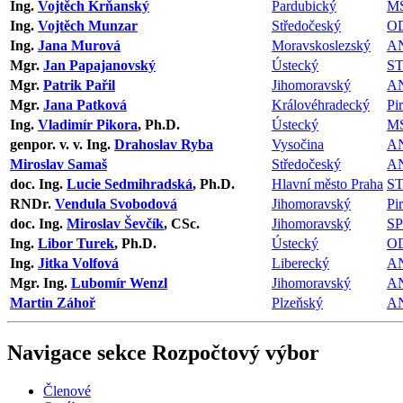
Ing.
Vojtěch Krňanský
Pardubický
M
Ing.
Vojtěch Munzar
Středočeský
O
Ing.
Jana Murová
Moravskoslezský
A
Mgr.
Jan Papajanovský
Ústecký
S
Mgr.
Patrik Pařil
Jihomoravský
A
Mgr.
Jana Patková
Královéhradecký
Pir
Ing.
Vladimír Pikora
, Ph.D.
Ústecký
M
genpor. v. v. Ing.
Drahoslav Ryba
Vysočina
A
Miroslav Samaš
Středočeský
A
doc. Ing.
Lucie Sedmihradská
, Ph.D.
Hlavní město Praha
S
RNDr.
Vendula Svobodová
Jihomoravský
Pir
doc. Ing.
Miroslav Ševčík
, CSc.
Jihomoravský
S
Ing.
Libor Turek
, Ph.D.
Ústecký
O
Ing.
Jitka Volfová
Liberecký
A
Mgr. Ing.
Lubomír Wenzl
Jihomoravský
A
Martin Záhoř
Plzeňský
A
Navigace sekce
Rozpočtový výbor
Členové