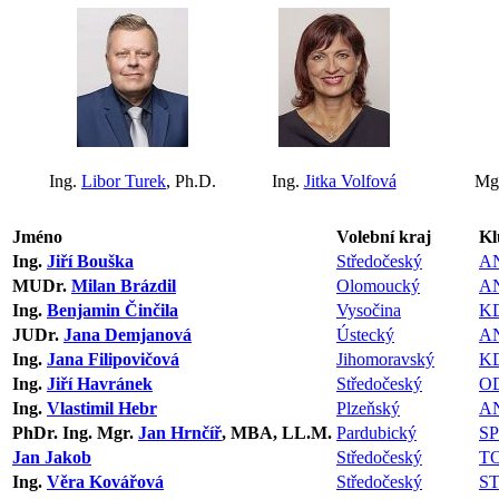
Ing.
Libor Turek
, Ph.D.
Ing.
Jitka Volfová
Mgr
Jméno
Volební kraj
Kl
Ing.
Jiří Bouška
Středočeský
A
MUDr.
Milan Brázdil
Olomoucký
A
Ing.
Benjamin Činčila
Vysočina
K
JUDr.
Jana Demjanová
Ústecký
A
Ing.
Jana Filipovičová
Jihomoravský
K
Ing.
Jiří Havránek
Středočeský
O
Ing.
Vlastimil Hebr
Plzeňský
A
PhDr. Ing. Mgr.
Jan Hrnčíř
, MBA, LL.M.
Pardubický
S
Jan Jakob
Středočeský
T
Ing.
Věra Kovářová
Středočeský
S