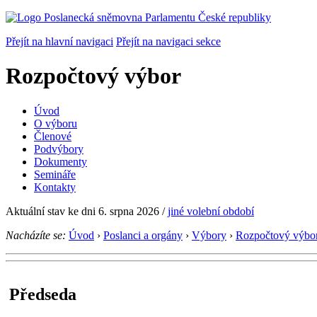
Přejít na hlavní navigaci
Přejít na navigaci sekce
Rozpočtový výbor
Úvod
O výboru
Členové
Podvýbory
Dokumenty
Semináře
Kontakty
Aktuální stav ke dni 6. srpna 2026
/
jiné volební období
Nacházíte se:
Úvod
›
Poslanci a orgány
›
Výbory
›
Rozpočtový výbo
Předseda