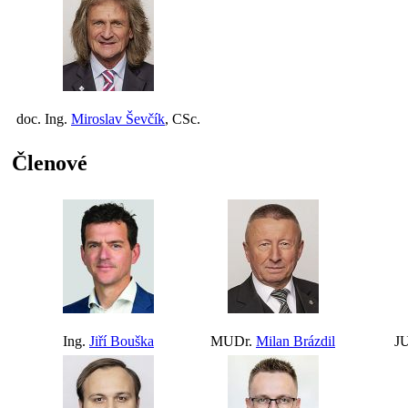
doc. Ing.
Miroslav Ševčík
, CSc.
Členové
Ing.
Jiří Bouška
MUDr.
Milan Brázdil
J