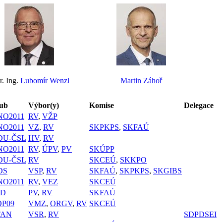
. Ing.
Lubomír Wenzl
Martin Záhoř
ub
Výbor(y)
Komise
Delegace
NO2011
RV
,
VŽP
NO2011
VZ
,
RV
SKPKPS
,
SKFAÚ
DU-ČSL
HV
,
RV
NO2011
RV
,
ÚPV
,
PV
SKÚPP
DU-ČSL
RV
SKCEÚ
,
SKKPO
DS
VSP
,
RV
SKFAÚ
,
SKPKPS
,
SKGIBS
NO2011
RV
,
VEZ
SKCEÚ
PD
PV
,
RV
SKFAÚ
OP09
VMZ
,
ORGV
,
RV
SKCEÚ
TAN
VSR
,
RV
SDPDSEI