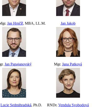
 Mgr.
Jan Hrnčíř
, MBA, LL.M.
Jan Jakob
gr.
Jan Papajanovský
Mgr.
Jana Patková
.
Lucie Sedmihradská
, Ph.D.
RNDr.
Vendula Svobodová