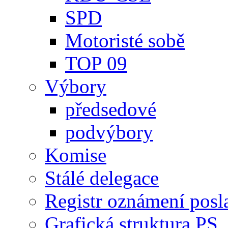
SPD
Motoristé sobě
TOP 09
Výbory
předsedové
podvýbory
Komise
Stálé delegace
Registr oznámení posl
Grafická struktura PS