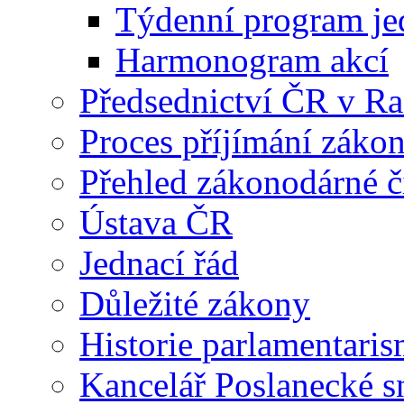
Týdenní program je
Harmonogram akcí
Předsednictví ČR v R
Proces příjímání záko
Přehled zákonodárné č
Ústava ČR
Jednací řád
Důležité zákony
Historie parlamentaris
Kancelář Poslanecké 