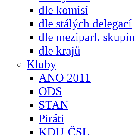
dle komisí
dle stálých delegací
dle meziparl. skupin
dle krajů
Kluby
ANO 2011
ODS
STAN
Piráti
KDU-ČSL