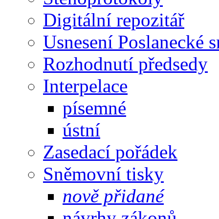
Digitální repozitář
Usnesení Poslanecké 
Rozhodnutí předsedy
Interpelace
písemné
ústní
Zasedací pořádek
Sněmovní tisky
nově přidané
návrhy zákonů