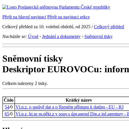
Přejít na hlavní navigaci
Přejít na navigaci sekce
Celkový přehled za 10. volební období, od 2025 /
Celkový přehled
Nacházíte se:
Úvod
›
Jednání a dokumenty
›
Sněmovní tisky
Sněmovní tisky
Deskriptor EUROVOCu: inform
Celkem nalezeny 2 tisky.
Číslo
Krátký název
54
/0
Vl.n.z. o správě dat a o řízeném přístupu k datům - EU - RJ
65
/0
Vl.n.z.,kt.se m.někt.z v souv.s úpr.agend Dig.a inf.agentury -