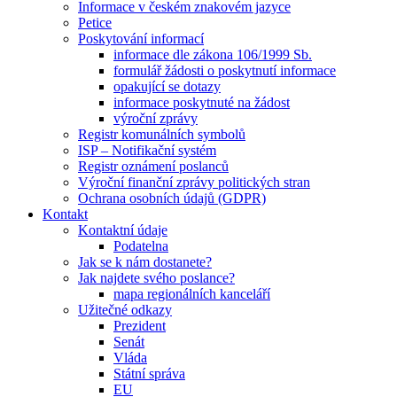
Informace v českém znakovém jazyce
Petice
Poskytování informací
informace dle zákona 106/1999 Sb.
formulář žádosti o poskytnutí informace
opakující se dotazy
informace poskytnuté na žádost
výroční zprávy
Registr komunálních symbolů
ISP – Notifikační systém
Registr oznámení poslanců
Výroční finanční zprávy politických stran
Ochrana osobních údajů (GDPR)
Kontakt
Kontaktní údaje
Podatelna
Jak se k nám dostanete?
Jak najdete svého poslance?
mapa regionálních kanceláří
Užitečné odkazy
Prezident
Senát
Vláda
Státní správa
EU