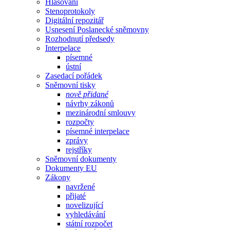
Hlasování
Stenoprotokoly
Digitální repozitář
Usnesení Poslanecké sněmovny
Rozhodnutí předsedy
Interpelace
písemné
ústní
Zasedací pořádek
Sněmovní tisky
nově přidané
návrhy zákonů
mezinárodní smlouvy
rozpočty
písemné interpelace
zprávy
rejstříky
Sněmovní dokumenty
Dokumenty EU
Zákony
navržené
přijaté
novelizující
vyhledávání
státní rozpočet