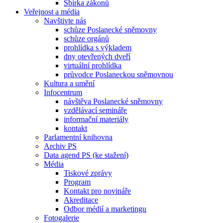
Sbírka zákonů
Veřejnost a média
Navštivte nás
schůze Poslanecké sněmovny
schůze orgánů
prohlídka s výkladem
dny otevřených dveří
virtuální prohlídka
průvodce Poslaneckou sněmovnou
Kultura a umění
Infocentrum
návštěva Poslanecké sněmovny
vzdělávací semináře
informační materiály
kontakt
Parlamentní knihovna
Archiv PS
Data agend PS (ke stažení)
Média
Tiskové zprávy
Program
Kontakt pro novináře
Akreditace
Odbor médií a marketingu
Fotogalerie