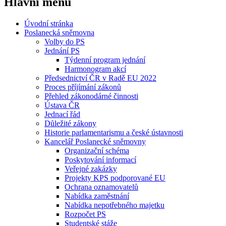
Hlavní menu
Úvodní stránka
Poslanecká sněmovna
Volby do PS
Jednání PS
Týdenní program jednání
Harmonogram akcí
Předsednictví ČR v Radě EU 2022
Proces příjímání zákonů
Přehled zákonodárné činnosti
Ústava ČR
Jednací řád
Důležité zákony
Historie parlamentarismu a české ústavnosti
Kancelář Poslanecké sněmovny
Organizační schéma
Poskytování informací
Veřejné zakázky
Projekty KPS podporované EU
Ochrana oznamovatelů
Nabídka zaměstnání
Nabídka nepotřebného majetku
Rozpočet PS
Studentské stáže