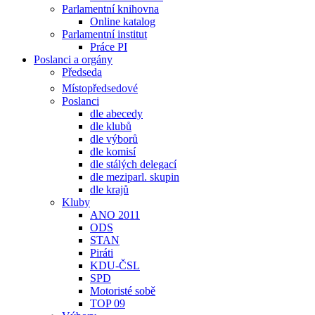
Parlamentní knihovna
Online katalog
Parlamentní institut
Práce PI
Poslanci a orgány
Předseda
Místopředsedové
Poslanci
dle abecedy
dle klubů
dle výborů
dle komisí
dle stálých delegací
dle meziparl. skupin
dle krajů
Kluby
ANO 2011
ODS
STAN
Piráti
KDU-ČSL
SPD
Motoristé sobě
TOP 09