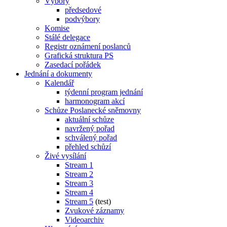
Výbory
předsedové
podvýbory
Komise
Stálé delegace
Registr oznámení poslanců
Grafická struktura PS
Zasedací pořádek
Jednání a dokumenty
Kalendář
týdenní program jednání
harmonogram akcí
Schůze Poslanecké sněmovny
aktuální schůze
navržený pořad
schválený pořad
přehled schůzí
Živé vysílání
Stream 1
Stream 2
Stream 3
Stream 4
Stream 5
(test)
Zvukové záznamy
Videoarchiv