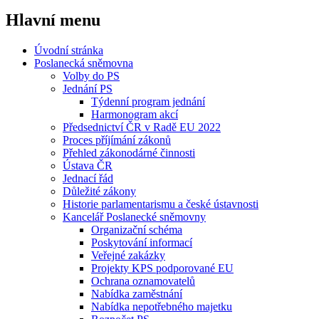
Hlavní menu
Úvodní stránka
Poslanecká sněmovna
Volby do PS
Jednání PS
Týdenní program jednání
Harmonogram akcí
Předsednictví ČR v Radě EU 2022
Proces příjímání zákonů
Přehled zákonodárné činnosti
Ústava ČR
Jednací řád
Důležité zákony
Historie parlamentarismu a české ústavnosti
Kancelář Poslanecké sněmovny
Organizační schéma
Poskytování informací
Veřejné zakázky
Projekty KPS podporované EU
Ochrana oznamovatelů
Nabídka zaměstnání
Nabídka nepotřebného majetku