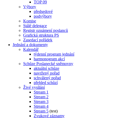
TOP 09
Výbory
předsedové
podvýbory
Komise
Stálé delegace
Registr oznámení poslanců
Grafická struktura PS
Zasedací pořádek
Jednání a dokumenty
Kalendář
týdenní program jednání
harmonogram akcí
Schůze Poslanecké sněmovny
aktuální schůze
navržený pořad
schválený pořad
přehled schůzí
Živé vysílání
Stream 1
Stream 2
Stream 3
Stream 4
Stream 5
(test)
Zvukové záznamy