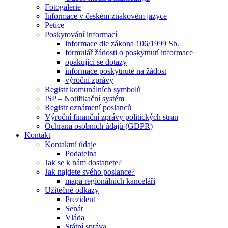
Fotogalerie
Informace v českém znakovém jazyce
Petice
Poskytování informací
informace dle zákona 106/1999 Sb.
formulář žádosti o poskytnutí informace
opakující se dotazy
informace poskytnuté na žádost
výroční zprávy
Registr komunálních symbolů
ISP – Notifikační systém
Registr oznámení poslanců
Výroční finanční zprávy politických stran
Ochrana osobních údajů (GDPR)
Kontakt
Kontaktní údaje
Podatelna
Jak se k nám dostanete?
Jak najdete svého poslance?
mapa regionálních kanceláří
Užitečné odkazy
Prezident
Senát
Vláda
Státní správa