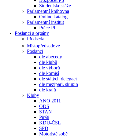
Rozpočet PS
Studentské stáže
Parlamentní knihovna
Online katalog
Parlamentní institut
Práce PI
Poslanci a orgány
Předseda
Místopředsedové
Poslanci
dle abecedy
dle klubů
dle výborů
dle komisí
dle stálých delegací
dle meziparl. skupin
dle krajů
Kluby
ANO 2011
ODS
STAN
Piráti
KDU-ČSL
SPD
Motoristé sobě