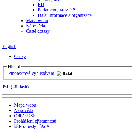
EU
Parlamenty ve světě
Další informace a organizace
Mapa webu
Nápověda
Časté dotazy
English
Česky
Hledat
Plnotextové vyhledávání
ISP
(
příhlásit
)
Mapa webu
Nápověda
Odběr RSS
Prohlášení přístupnosti