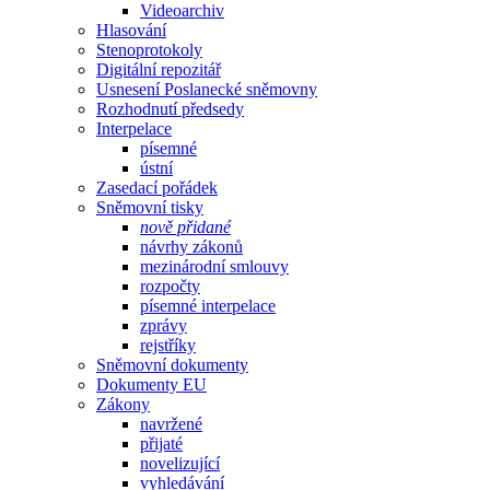
Videoarchiv
Hlasování
Stenoprotokoly
Digitální repozitář
Usnesení Poslanecké sněmovny
Rozhodnutí předsedy
Interpelace
písemné
ústní
Zasedací pořádek
Sněmovní tisky
nově přidané
návrhy zákonů
mezinárodní smlouvy
rozpočty
písemné interpelace
zprávy
rejstříky
Sněmovní dokumenty
Dokumenty EU
Zákony
navržené
přijaté
novelizující
vyhledávání