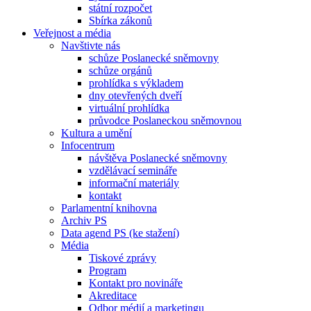
státní rozpočet
Sbírka zákonů
Veřejnost a média
Navštivte nás
schůze Poslanecké sněmovny
schůze orgánů
prohlídka s výkladem
dny otevřených dveří
virtuální prohlídka
průvodce Poslaneckou sněmovnou
Kultura a umění
Infocentrum
návštěva Poslanecké sněmovny
vzdělávací semináře
informační materiály
kontakt
Parlamentní knihovna
Archiv PS
Data agend PS (ke stažení)
Média
Tiskové zprávy
Program
Kontakt pro novináře
Akreditace
Odbor médií a marketingu