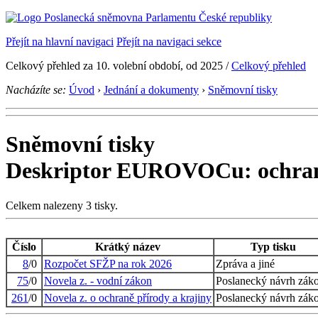
Přejít na hlavní navigaci
Přejít na navigaci sekce
Celkový přehled za 10. volební období, od 2025 /
Celkový přehled
Nacházíte se:
Úvod
›
Jednání a dokumenty
›
Sněmovní tisky
Sněmovní tisky
Deskriptor EUROVOCu: ochrana
Celkem nalezeny 3 tisky.
Číslo
Krátký název
Typ tisku
8
/0
Rozpočet SFŽP na rok 2026
Zpráva a jiné
75
/0
Novela z. - vodní zákon
Poslanecký návrh zák
261
/0
Novela z. o ochraně přírody a krajiny
Poslanecký návrh zák