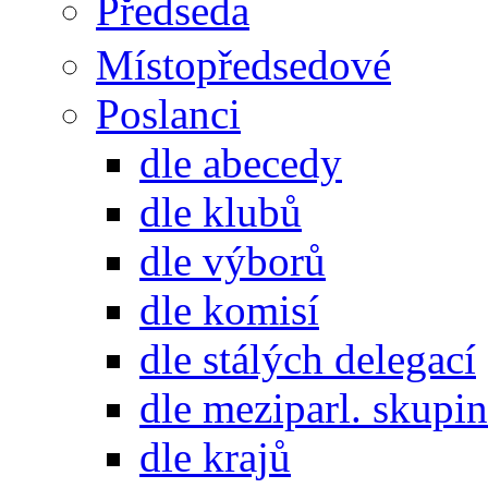
Předseda
Místopředsedové
Poslanci
dle abecedy
dle klubů
dle výborů
dle komisí
dle stálých delegací
dle meziparl. skupin
dle krajů