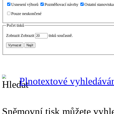
Usnesení výborů
Pozměňovací návrhy
Ostatní stanoviska
Pouze neukončené
Počet tisků
Zobrazit
Zobrazit
tisků současně.
Vymazat
Najít
Plnotextové vyhledává
Sněmovní tisk můžete vyhle