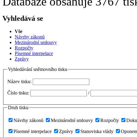
Databáze obsahuje 3767 tis
Vyhledává se
Vše
Návrhy zákonů
Mezinárodní smlouvy
Rozpočty
Písemné interpelace
Zprávy
Vyhledávání sněmovního tisku
Název tisku:
Číslo tisku:
/
Druh tisku
Návrhy zákonů
Mezinárodní smlouvy
Rozpočty
Doku
Písemné interpelace
Zprávy
Stanoviska vlády
Oponent